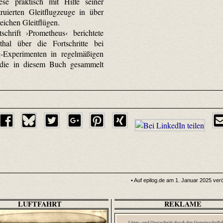
ese praktisch mit Hilfe seiner
truierten Gleitflugzeuge in über
eichen Gleitflügen.
schrift ›Prometheus‹ berichtete
thal über die Fortschritte bei
g-Experimenten in regelmäßigen
 die in diesem Buch gesammelt
• Auf epilog.de am 1. Januar 2025 veröf
LUFTFAHRT
REKLAME