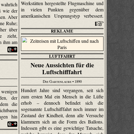
Werkstätten hergestellte Flugmaschine und
s wahrlich
in vielen Punkten gegenüber dem
i wie der
amerikanischen Ursprungstyp verbessert.
sen. Aber
ine Ruhe;
cher über
REKLAME
e zieht,
ch ihm am
LUFTFAHRT
Neue Aussichten für die
Luftschifffahrt
Die Gartenlaube
• 1890
Hundert Jahre sind vergangen, seit sich
wenigen
zum ersten Mal ein Mensch in die Lüfte
den, der
erhob – dennoch befindet sich die
dem die
sogenannte Luftschifffahrt noch immer im
htbaren
Zustand der Kindheit, denn alle Versuche
ngen hin
klammern sich an die Form des Ballons.
Indessen gibt es eine gewichtige Tatsache,