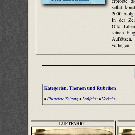
erprobte di
selbst kons
2000 erfolgr
In der Zeit
Otto Lilien
seinen Flu
Aufsätzen,
vorliegen.
Kategorien, Themen und Rubriken
•
Illustrirte Zeitung
•
Luftfahrt
•
Verkehr
LUFTFAHRT