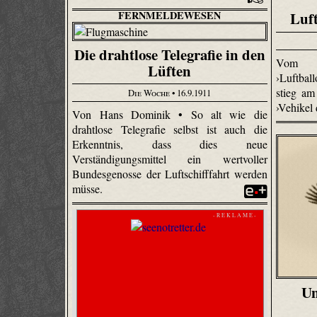
FERNMELDEWESEN
Luft
Die drahtlose Telegrafie in den
Vom Fe
Lüften
›Luftbal
stieg am
Die Woche
• 16.9.1911
›Vehikel
Von Hans Dominik • So alt wie die
drahtlose Telegrafie selbst ist auch die
Erkenntnis, dass dies neue
Verständigungsmittel ein wertvoller
Bundesgenosse der Luftschifffahrt werden
müsse.
- R E K L A M E -
Un