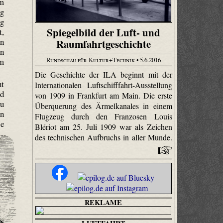
um
ig
ng
Spiegelbild der Luft- und
t,
en
Raumfahrtgeschichte
en
Rundschau für Kultur+Technik
• 5.6.2016
 m
Die Geschichte der ILA beginnt mit der
ht
Internationalen Luftschifffahrt-Ausstellung
rd
von 1909 in Frankfurt am Main. Die erste
zu
Überquerung des Ärmelkanales in einem
un
Flugzeug durch den Franzosen Louis
ie
Blériot am 25. Juli 1909 war als Zeichen
des technischen Aufbruchs in aller Munde.
REKLAME