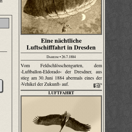
on
Eine nächtliche
Luftschifffahrt in Dresden
Daheim
• 26.7.1884
Vom Feld­schlösschen­garten, dem
›Luftballon-Eldorado‹ der Dresdner, aus
stieg am 30. Juni 1884 abermals eines der
›Vehikel der Zukunft‹ auf.
LUFTFAHRT