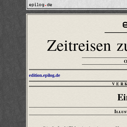
Zeitreisen z
edition.epilog.de
VER
Ei
Illus