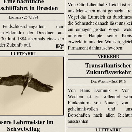
Eine nächtliche
Von Otto Lilienthal • Leicht ist e
schifffahrt in Dresden
uns Menschen nicht gemacht, fre
Vogel das Luftreich zu durchmes
Daheim
• 26.7.1884
die Sehnsucht danach lässt uns ke
ld­schlösschen­garten, dem
ein einziger großer Vogel, wel
lon-Eldorado‹ der Dresdner, aus
unserem Haupte seine Kreis
 30. Juni 1884 abermals eines der
erweckt in uns den Wunsch, glei
 der Zukunft‹ auf.
Firmament dahin­zuschweben.
LUFTFAHRT
VERKEHR
Transatlantischer
Zukunftsverkehr
Die Woche
• 26.8.1916
Von Hans Dominik • Vor 
Wochen ist er vollendet wor
Funkenturm von Nauen, von 
geheimnisvollen und unsic
Botschaften nach allen Richtu
sere Lehrmeister im
ausstrahlen.
Schwebeflug
LUFTFAHRT