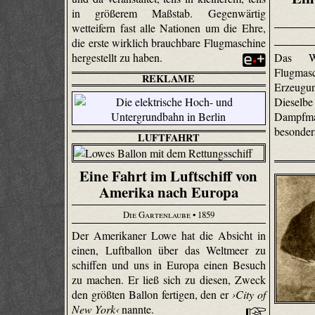
in größerem Maßstab. Gegenwärtig
wetteifern fast alle Nationen um die Ehre,
die erste wirklich brauchbare Flugmaschine
hergestellt zu haben.
Das We
Flugmas
REKLAME
Erzeugu
Diesel
Dampfm
besonde
LUFTFAHRT
Eine Fahrt im Luftschiff von
Amerika nach Europa
Die Gartenlaube
• 1859
Der Amerikaner Lowe hat die Absicht in
einen, Luftballon über das Weltmeer zu
schiffen und uns in Europa einen Besuch
zu machen. Er ließ sich zu diesen, Zweck
den größten Ballon fertigen, den er
›City of
New York‹
nannte.