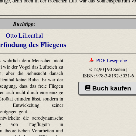
ichtige, denn oben in der trockenen Luft war das Sonnenspektrum v
Buchtipp:
Otto Lilienthal
rfindung des Fliegens
es wahrlich dem Menschen nicht
PDF-Leseprobe
ei wie der Vogel das Luftreich zu
€ 12,90 | 90 Seiten |
n, aber die Sehnsucht danach
ISBN: 978-3-8192-5031-6
ilienthal keine Ruhe. Er war der
zeugung, dass das freie Fliegen
Buch kaufen
n sich nicht durch eine einzige
roßtat erfinden lässt, sondern in
cher Entwickelung seiner
entgegen geht.
entwickelte die aerodynamische
ung von Tragflügeln in
en theoretischen Vorarbeiten und