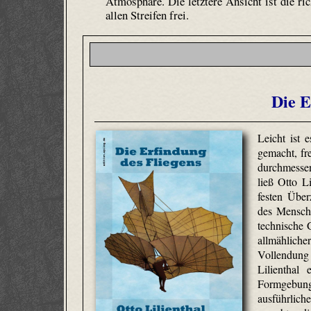
Atmosphäre. Die letztere Ansicht ist die r
allen Streifen frei.
Die E
Leicht ist 
gemacht, fr
durchmesse
ließ Otto L
festen Über
des Mensche
technische G
allmähli
Vollendung 
Lilienthal 
Formgeb
ausführlich