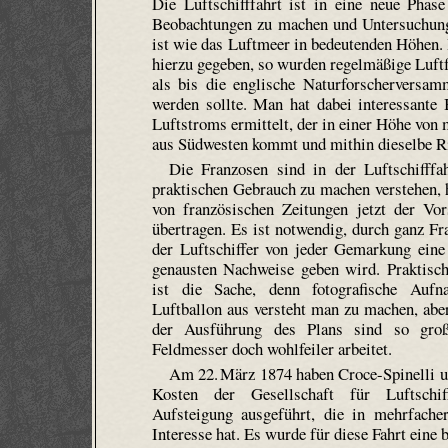
Die Luftschifffahrt ist in eine neue Phas
Beobachtungen zu machen und Untersuchungen
ist wie das Luftmeer in bedeutenden Höhen.
hierzu gegeben, so wurden regelmäßige Luftf
als bis die englische Naturforscherversa
werden sollte. Man hat dabei interessant
Luftstroms ermittelt, der in einer Höhe von
aus Südwesten kommt und mithin dieselbe R
Die Franzosen sind in der Luftschifff
praktischen Gebrauch zu machen verstehen, h
von französischen Zeitungen jetzt der Vo
übertragen. Es ist notwendig, durch ganz F
der Luftschiffer von jeder Gemarkung eine 
genausten Nachweise geben wird.
Praktisc
ist die Sache, denn fotografische Auf
Luftballon aus versteht man zu machen, abe
der Ausführung des Plans sind so groß
Feldmesser doch wohlfeiler arbeitet.
Am 22. März 1874 haben Croce-Spinelli u
Kosten der Gesellschaft für Luftschif
Aufsteigung ausgeführt, die in mehrfache
Interesse hat. Es wurde für diese Fahrt eine 