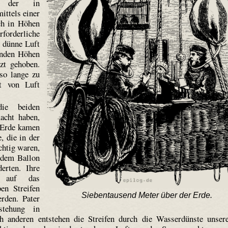
n, der in
ittels einer
ch in Höhen
rforderliche
e dünne Luft
enden Höhen
tzt gehoben.
so lange zu
t von Luft
ie beiden
acht haben,
r Erde kamen
, die in der
chtig waren,
 dem Ballon
erten. Ihre
h auf das
n Streifen
Siebentausend Meter über der Erde.
rden. Pater
stehung in
 anderen entstehen die Streifen durch die Wasserdünste unser