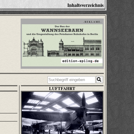
Inhaltsverzeichnis
- R E K L A M E -
LUFTFAHRT