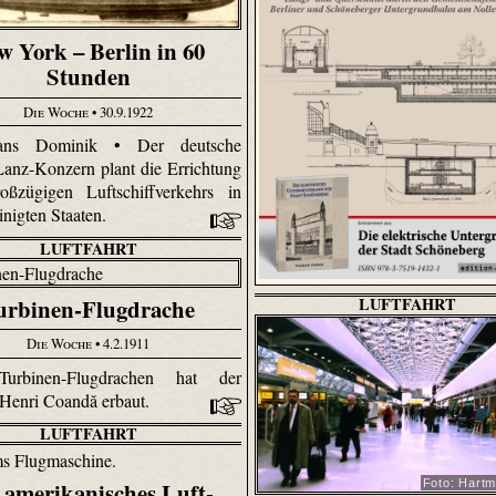
w York – Berlin in 60
Stunden
Die Woche
• 30.9.1922
ns Dominik • Der deutsche
Lanz-Konzern plant die Errichtung
oßzügigen Luftschiffverkehrs in
inigten Staaten.
LUFTFAHRT
urbinen-Flugdrache
LUFTFAHRT
Die Woche
• 4.2.1911
urbinen-Flugdrachen hat der
Henri Coandă erbaut.
LUFTFAHRT
 amerikanisches Luft-
Foto: Hart