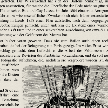
e getreten. Die Wissenschaft hat sich des Ballons bemächtigt, 
 anzustellen, für welche die Oberfläche der Erde nicht so günst
 Hatten schon Biot und Gay-Lussac im Jahr 1804 eine erste Anregu
ahrten zu wissenschaftlichen Zwecken doch nicht früher veranstalte
mmlung in Leeds 1858 einen Plan aufstellte, nach dem vorgegang
e Beobachtungen gemacht, unter anderem die Existenz eines warm
 mehr als 6000 m und in einer senkrechten Ausdehnung von etwa 600
ichtung wie der Golfstrom des Meeres hat.
ahrt bisher voran gewesen. Dass sie vom Ballon auch einen rec
aben sie bei der Belagerung von Paris gezeigt. Im vollen Ernst wi
rschlag gemacht, dem Luftschiffer die Arbeit des Feldmessers 
rankreich eine Revision der Flurbücher vorzunehmen, und da soll n
Fotografie aufnehmen, die, nachdem sie vergrößert worden ist, d
h ausführbar
nahmen vom
r die Kosten
, dass der
nd Sivel auf
ffahrt eine
r Beziehung
beträchtliche