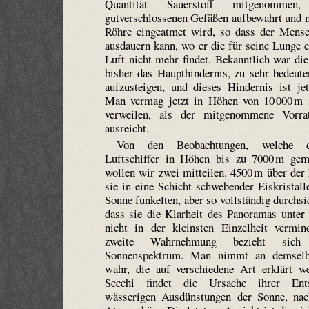
Quantität Sauerstoff mitgenomme
gutverschlossenen Gefäßen aufbewahrt und m
Röhre eingeatmet wird, so dass der Mens
ausdauern kann, wo er die für seine Lunge e
Luft nicht mehr findet. Bekanntlich war di
bisher das Haupthindernis, zu sehr bedeut
aufzusteigen, und dieses Hindernis ist je
Man vermag jetzt in Höhen von 10 000 m 
verweilen, als der mitgenommene Vorra
ausreicht.
Von den Beobachtungen, welche d
Luftschiffer in Höhen bis zu 7000 m gem
wollen wir zwei mitteilen. 4500 m über de
sie in eine Schicht schwebender Eiskristalle
Sonne funkelten, aber so vollständig durchsi
dass sie die Klarheit des Panoramas unter
nicht in der kleinsten Einzelheit vermind
zweite Wahrnehmung bezieht sic
Sonnenspektrum. Man nimmt an demselbe
wahr, die auf verschiedene Art erklärt we
Secchi findet die Ursache ihrer Ent
wässerigen Ausdünstungen der Sonne, nach