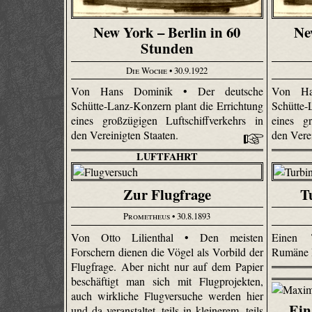
New York – Berlin in 60
Ne
Stunden
Die Woche
• 30.9.1922
Von Hans Dominik • Der deutsche
Von Ha
Schütte-Lanz-Konzern plant die Errichtung
Schütte-
eines großzügigen Luftschiffverkehrs in
eines gr
den Vereinigten Staaten.
den Vere
LUFTFAHRT
Zur Flugfrage
T
Prometheus
• 30.8.1893
Von Otto Lilienthal • Den meisten
Einen T
Forschern dienen die Vögel als Vorbild der
Rumäne 
Flugfrage. Aber nicht nur auf dem Papier
beschäftigt man sich mit Flugprojekten,
auch wirkliche Flugversuche werden hier
Ein
und da veranstaltet, teils in kleinerem, teils