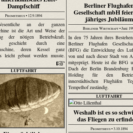
Berliner Flughafe
Dampfschiff
Gesellschaft mbH feier
Prometheus
• 12.9.1894
jähriges Jubiläu
sentliche an der ganzen
Berliner Wirtschaft
• Juni 19
chine ist die Art und Weise der
ng der nötigen Betriebskraft.
In den 75 Jahren ihres Bestehen
be geschieht durch eine
Berliner Flughafen Gesellsc
aschine, deren Kessel ganz
(BFG) die Entwicklung des Luft
rs leicht gebaut werden musste.
von und nach dieser Stadt von 
mitgeprägt. Heute ist die BFG 
Dach der Berlin Brandenburg F
LUFTFAHRT
Holding für den Betri
innerstädtischen Flughäfen T
Tempelhof zuständig.
LUFTFAHRT
Weshalb ist es so schwi
das Fliegen zu erfin
Prometheus
• 3.10.1894