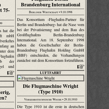
n
Brandenburg International
t 75-
Berliner Wirtschaft
• 9.10.1998
m
Das Konsortium ›Flughafen-Partner für
99
Berlin und Brandenburg‹ hat die Nase vorn
bei der Privatisierung und dem Bau des
s hat die
Großflughafens Berlin-Brandenburg
haft mbH
International. Am 18. September 1998
verkehrs
haben die Gesellschafter der Berlin-
Anfang an
Brandenburg Flughafen Holding GmbH
unter dem
(BBF) entschieden, die Verhandlungen
lughafen
zunächst mit dem Konsortium fortzuführen.
eb der
egel und
LUFTFAHRT
Die Flugmaschine Wright
(Type 1910)
erig,
den?
Verkehrstechnische Woche
• 29.10.1910
Die Type 1910 ist die erste in deutschen