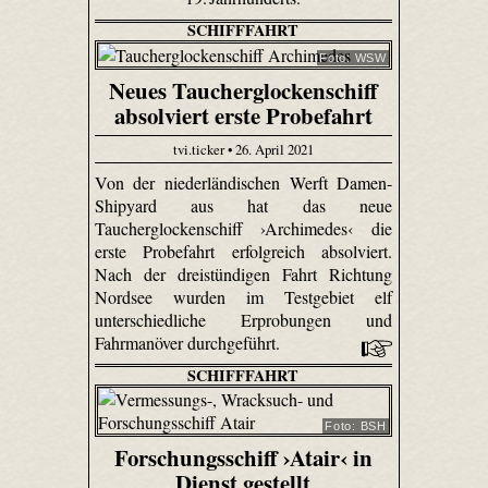
SCHIFFFAHRT
Foto: WSW
Neues Taucherglockenschiff
absolviert erste Probefahrt
tvi.ticker • 26. April 2021
Von der niederländischen Werft Damen-
Shipyard aus hat das neue
Taucherglockenschiff ›Archimedes‹ die
erste Probefahrt erfolgreich absolviert.
Nach der dreistündigen Fahrt Richtung
Nordsee wurden im Testgebiet elf
unterschiedliche Erprobungen und
Fahrmanöver durchgeführt.
SCHIFFFAHRT
Foto: BSH
Forschungsschiff ›Atair‹ in
Dienst gestellt