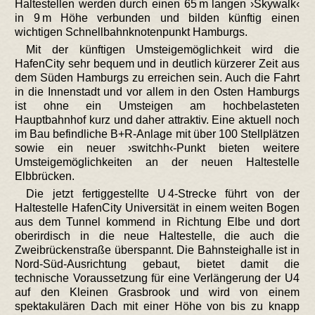
Haltestellen werden durch einen 65 m langen ›Skywalk‹
in 9 m Höhe verbunden und bilden künftig einen
wichtigen Schnellbahnknotenpunkt Hamburgs.
Mit der künftigen Umsteigemöglichkeit wird die
HafenCity sehr bequem und in deutlich kürzerer Zeit aus
dem Süden Hamburgs zu erreichen sein. Auch die Fahrt
in die Innenstadt und vor allem in den Osten Hamburgs
ist ohne ein Umsteigen am hochbelasteten
Hauptbahnhof kurz und daher attraktiv. Eine aktuell noch
im Bau befindliche B+R-Anlage mit über 100 Stellplätzen
sowie ein neuer ›switchh‹-Punkt bieten weitere
Umsteigemöglichkeiten an der neuen Haltestelle
Elbbrücken.
Die jetzt fertiggestellte U 4-Strecke führt von der
Haltestelle HafenCity Universität in einem weiten Bogen
aus dem Tunnel kommend in Richtung Elbe und dort
oberirdisch in die neue Haltestelle, die auch die
Zweibrückenstraße überspannt. Die Bahnsteighalle ist in
Nord-Süd-Ausrichtung gebaut, bietet damit die
technische Voraussetzung für eine Verlängerung der U4
auf den Kleinen Grasbrook und wird von einem
spektakulären Dach mit einer Höhe von bis zu knapp