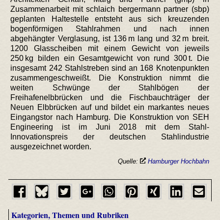
Zusammenarbeit mit schlaich bergermann partner (sbp)
geplanten Haltestelle entsteht aus sich kreuzenden
bogenförmigen Stahlrahmen und nach innen
abgehängter Verglasung, ist 136 m lang und 32 m breit.
1200 Glasscheiben mit einem Gewicht von jeweils
250 kg bilden ein Gesamtgewicht von rund 300 t. Die
insgesamt 242 Stahlstreben sind an 168 Knotenpunkten
zusammengeschweißt. Die Konstruktion nimmt die
weiten Schwünge der Stahlbögen der
Freihafenelbbrücken und die Fischbauchträger der
Neuen Elbbrücken auf und bildet ein markantes neues
Eingangstor nach Hamburg. Die Konstruktion von SEH
Engineering ist im Juni 2018 mit dem Stahl-
Innovationspreis der deutschen Stahlindustrie
ausgezeichnet worden.
Quelle:
Hamburger Hochbahn
Kategorien, Themen und Rubriken