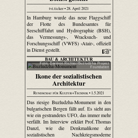
tvi.ticker • 28. April 2021
In Hamburg wurde das neue Flaggschiff
der Flotte des Bundesamtes für
Seeschifffahrt und Hydrographie (BSH),
das Vermessungs-, Wracksuch- und
Forschungsschiff (VWFS) ›Atair‹, offiziell
in Dienst gestellt.
BAU & ARCHITEKTUR
Foto: Darmon Richter/Buzludzha Project
Foundation
Ikone der sozialistischen
Architektur
Rundschau für Kultur+Technik
• 1.5.2021
Das riesige Buzludzha-Monument in den
bulgarischen Bergen fällt auf. Es sieht aus
wie ein gestrandetes UFO, das immer mehr
verfällt. Im Interview erklärt Prof. Thomas
Danzl, wie die Denkmalikone der
sozialistischen Nachkriegsmoderne