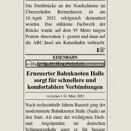
Die Drehbrücke an der Nordschleuse im
Überseehafen Bremerhaven ist am
10. April 2021 erfolgreich demontiert
worden. Das stählerne Fachwerk der
Brücke wurde auf dem 95 Meter langen
Ponton ›Innovation 1‹ gesetzt und dann auf
die ABC-Insel am Kaiserhafen verbracht.
EISENBAHN
Foto: Deutsche Bahn/Volker Emersleben
Erneuerter Bahnknoten Halle
sorgt für schnellere und
komfortablere Verbindungen
tvi.ticker • 31. März 2021
Nach sechseinhalb Jahren Bauzeit ging der
modernisierte Bahnknoten Halle (Saale) an
den Start. Als einer der wichtigsten Dreh-
und Angelpunkte im deutschen
Schienenverkehr sorgt er für bessere