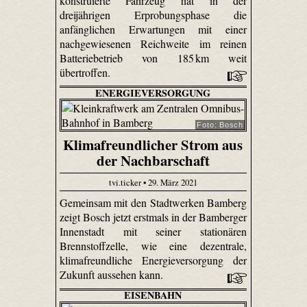
konstruierte Fahrzeug hat in der
dreijährigen Erprobungsphase die
anfänglichen Erwartungen mit einer
nachgewiesenen Reichweite im reinen
Batteriebetrieb von 185 km weit
übertroffen.
ENERGIEVERSORGUNG
Foto: Bosch
Klimafreundlicher Strom aus
der Nachbarschaft
tvi.ticker • 29. März 2021
Gemeinsam mit den Stadtwerken Bamberg
zeigt Bosch jetzt erstmals in der Bamberger
Innenstadt mit seiner stationären
Brennstoffzelle, wie eine dezentrale,
klimafreundliche Energieversorgung der
Zukunft aussehen kann.
EISENBAHN