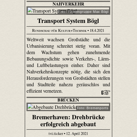
NAHVERKEHR
Foto: Firmengruppe Max Bögl
Transport System Bögl
Rundschau für Kultur+Technik
• 18.4.2021
Weltweit wachsen Großstädte und die
Urbanisierung schreitet stetig voran. Mit
dem Wachstum gehen zunehmende
Bebauungsdichte sowie Verkehrs-, Lärm-
und Luftbelastungen einher. Daher sind
Nahverkehrskonzepte nötig, die sich den
Herausforderungen von Großstädten stellen
und Stadtteile nahezu geräuschlos und
effizient vernetzen.
BRÜCKEN
Foto: Bremenports
Bremerhaven: Drehbrücke
erfolgreich abgebaut
tvi.ticker • 12. April 2021