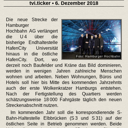
tvi.ticker
• 6. Dezember 2018
Die neue Strecke der
Hamburger
Hochbahn AG verlängert
die U 4 über die
bisherige Endhaltestelle
HafenCity Universität
hinaus in die östliche
Foto: Hamburger Hochbahn
HafenCity. Dort, wo
derzeit noch Baufelder und Kräne das Bild dominieren,
werden in wenigen Jahren zahlreiche Menschen
wohnen und arbeiten. Neben Wohnungen, Büros und
Hotels soll hier bis Mitte des kommenden Jahrzehnts
auch der erste Wolkenkratzer Hamburgs entstehen.
Nach der Fertigstellung des Quartiers werden
schätzungsweise 18 000 Fahrgäste täglich den neuen
Streckenabschnitt nutzen.
Im kommenden Jahr soll die korrespondierende S-
Bahn-Haltestelle Elbbrücken (S 3 und S 31) auf der
östlichen Seite in Betrieb genommen werden. Beide