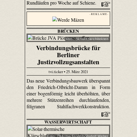
Rundläufen pro Woche auf Schiene.
- R E K L A M E -
BRÜCKEN
Abb.: Schulitzarchitekten
Verbindungsbrücke für
Berliner
Justizvollzugsanstalten
tvi.ticker • 25. März 2021
Das neue Verbindungsbauwerk überspannt
den Friedrich-Olbricht-Damm in Form
einer bogenförmig leicht überhöhten, über
mehrere Stützenreihen durchlaufenden,
filigranen Stahlfachwerkkonstruktion.
WASSERWIRTSCHAFT
Foto: Thermo-System/Rudolf Weber