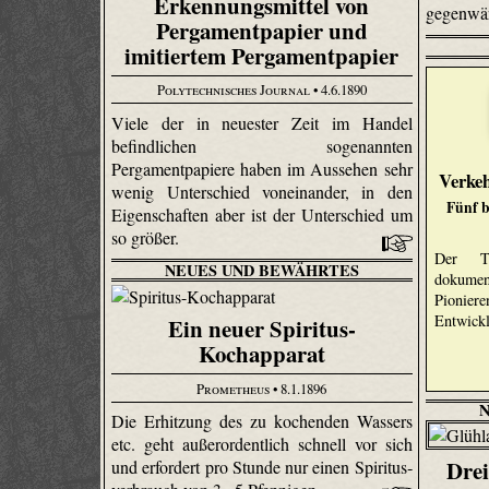
Erkennungsmittel von
gegenwär
Pergamentpapier und
imitiertem Pergamentpapier
Polytechnisches Journal
• 4.6.1890
Viele der in neuester Zeit im Handel
befindlichen sogenannten
Pergamentpapiere haben im Aussehen sehr
Verkeh
wenig Unterschied voneinander, in den
Fünf b
Eigenschaften aber ist der Unterschied um
so größer.
Der Te
NEUES UND BEWÄHRTES
dokume
Pionie
Entwick
Ein neuer Spiritus-
Kochapparat
Prometheus
• 8.1.1896
Die Erhitzung des zu kochenden Wassers
etc. geht außerordentlich schnell vor sich
Dre
und erfordert pro Stunde nur einen Spiritus­