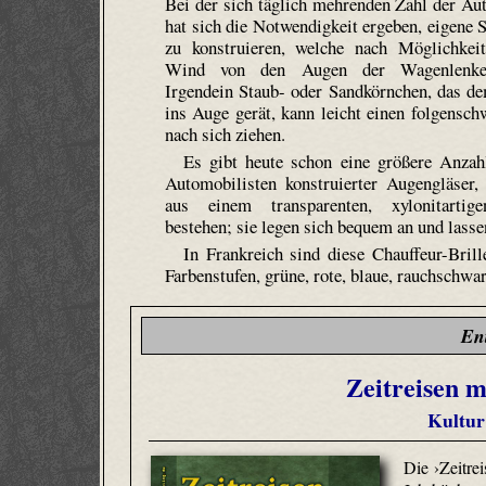
Bei der sich täglich mehrenden Zahl der Au
hat sich die Notwendigkeit ergeben, eigene S
zu konstruieren, welche nach Möglichkei
Wind von den Augen der Wagenlenker
Irgendein Staub- oder Sandkörnchen, das d
ins Auge gerät, kann leicht einen folgensch
nach sich ziehen.
Es gibt heute schon eine größere Anzah
Automobilisten konstruierter Augengläser,
aus einem transparenten, xylonitartig
bestehen; sie legen sich bequem an und lasse
In Frankreich sind diese Chauffeur-Bril
Farbenstufen, grüne, rote, blaue, rauchschwa
En
Zeitreisen m
Kultur
Die ›Zeitrei