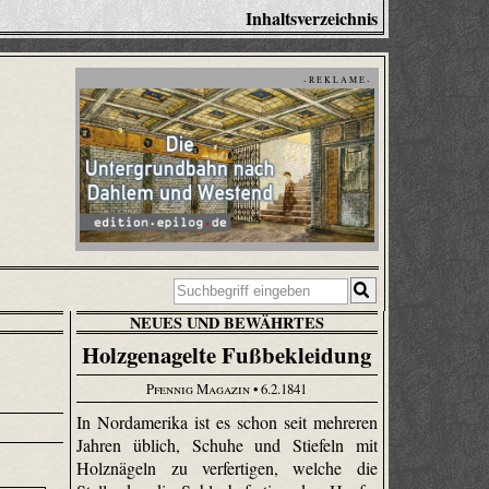
Inhaltsverzeichnis
- R E K L A M E -
NEUES UND BEWÄHRTES
Holzgenagelte Fußbekleidung
Pfennig Magazin
• 6.2.1841
In Nordamerika ist es schon seit mehreren
Jahren üblich, Schuhe und Stiefeln mit
Holznägeln zu verfertigen, welche die