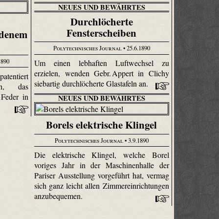
NEUES UND BEWÄHRTES
Durchlöcherte
Fensterscheiben
ndenem
Polytechnisches Journal
• 25.6.1890
1890
Um einen lebhaften Luftwechsel zu
erzielen, wenden Gebr. Appert in Clichy
tentiert
siebartig durchlöcherte Glastafeln an.
en, das
 Feder in
NEUES UND BEWÄHRTES
Borels elektrische Klingel
Polytechnisches Journal
• 3.9.1890
Die elektrische Klingel, welche Borel
voriges Jahr in der Maschinenhalle der
Pariser Ausstellung vorgeführt hat, vermag
sich ganz leicht allen Zimmereinrichtungen
anzubequemen.