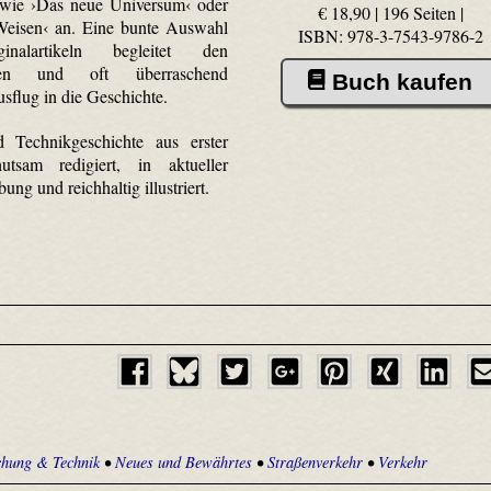
 wie ›Das neue Universum‹ oder
€ 18,90 | 196 Seiten |
 Weisen‹ an. Eine bunte Auswahl
ISBN: 978-3-7543-9786-2
nalartikeln begleitet den
chen und oft überraschend
Buch kaufen
usflug in die Geschichte.
d Technikgeschichte aus erster
tsam redigiert, in aktueller
ung und reichhaltig illustriert.
chung & Technik
•
Neues und Bewährtes
•
Straßenverkehr
•
Verkehr