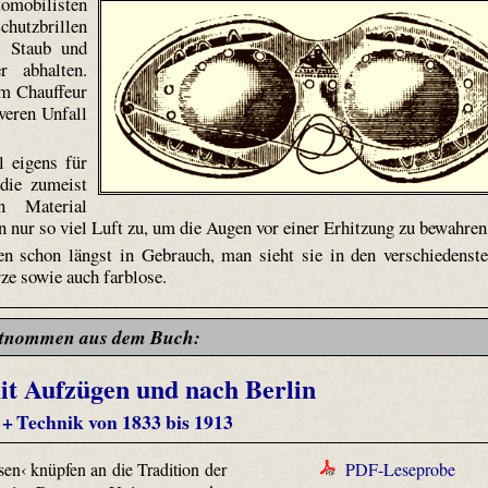
tomobilisten
chutzbrillen
t Staub und
 abhalten.
em Chauffeur
weren Unfall
l eigens für
 die zumeist
en Material
n nur so viel Luft zu, um die Augen vor einer Erhitzung zu bewahren
len schon längst in Gebrauch, man sieht sie in den verschiedenst
rze sowie auch farblose.
tnommen aus dem Buch:
it Aufzügen und nach Berlin
 + Technik von 1833 bis 1913
sen‹ knüpfen an die Tradition der
PDF-Leseprobe