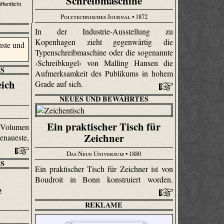
Schreibmaschine
ffentlicht
Polytechnisches Journal
• 1872
In der Industrie-Ausstellung zu
Kopenhagen zieht gegenwärtig die
Typenschreibmaschine oder die sogenannte
›Schreibkugel‹ von Malling Hansen die
S
Aufmerksamkeit des Publikums in hohem
eich
Grade auf sich.
NEUES UND BEWÄHRTES
Ein praktischer Tisch für
 Volumen
Zeichner
enaueste,
Das Neue Universum
• 1880
S
Ein praktischer Tisch für Zeichner ist von
Boudroit in Bonn konstruiert worden.
e
REKLAME