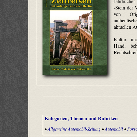
Jahrbücher
›Stein der
von Origi
authentis
aktuellen A
Kultur- un
Hand, behu
Rechtschreib
Kategorien, Themen und Rubriken
•
Allgemeine Automobil-Zeitung
•
Automobil
•
Fors