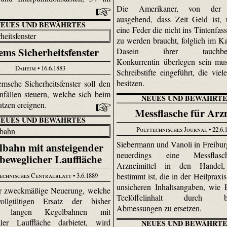
Die Amerikaner, von der 
ausgehend, dass Zeit Geld ist,
NEUES UND BEWÄHRTES
eine Feder die nicht ins Tintenfas
zu werden braucht, folglich im 
ems Sicherheitsfenster
Dasein ihrer tauchbedü
Konkurrentin überlegen sein mu
Daheim
• 16.6.1883
Schreibstifte eingeführt, die viel
besitzen.
msche Sicherheitsfenster soll den
nfällen steuern, welche sich beim
NEUES UND BEWÄHRTE
utzen ereignen.
Messflasche für Arz
NEUES UND BEWÄHRTES
Polytechnisches Journal
• 22.6.
Siebermann und Vanoli in Freibur
lbahn mit ansteigender
neuerdings eine Messflas
beweglicher Lauffläche
Arzneimittel in den Handel
echnisches Centralblatt
• 3.6.1889
bestimmt ist, die in der Heilpraxi
unsicheren Inhaltsangaben, wie 
hr zweckmäßige Neuerung, welche
Teelöffelinhalt durch be
ollgültigen Ersatz der bisher
Abmessungen zu ersetzen.
en langen Kegelbahnen mit
aler Lauffläche darbietet, wird
NEUES UND BEWÄHRTE