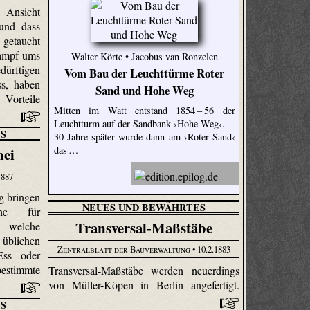
Ansicht
 und dass
s getaucht
Kampf ums
Walter Körte • Jacobus van Ronzelen
rftigen
Vom Bau der Leuchttürme Roter
ss, haben
Sand und Hohe Weg
e Vorteile
Mitten im Watt entstand 1854 – 56 der
Leuchtturm auf der Sandbank ›Hohe Weg‹.
S
30 Jahre später wurde dann am ›Roter Sand‹
das …
nei
1887
g bringen
NEUES UND BEWÄHRTES
che für
Transversal-Maßstäbe
, welche
s üblichen
Zentralblatt der Bauverwaltung
• 10.2.1883
Ess- oder
stimmte
Transversal-Maßstäbe werden neuerdings
von Müller-Köpen in Berlin angefertigt.
S