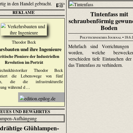
tig in den Handel gebracht.
REKLAME
Tintenfass mit
schraubenförmig gewu
Boden
Polytechnisches Journal
• 18.6.
Theodor Beck
Mehrfach sind Vorrichtungen pa
rsbauten und ihre Ingenieure
worden, welche bezweck
ritische Pioniere der Industriellen
verschieden tiefe Eintauchen der
Revolution im Porträt
das Tintenfass zu verhindern.
chnikhistoriker Theodor Beck
ntiert die Lebenswege von fünf
ren, die die infrastrukturelle
lung während d …
NEUES UND BEWÄHRTES
idrähtige Glühlampen-