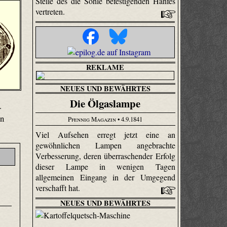
Stelle des die Sohle befestigenden Hanfes
vertreten.
REKLAME
NEUES UND BEWÄHRTES
Die Ölgaslampe
.
en
Pfennig Magazin
• 4.9.1841
Viel Aufsehen erregt jetzt eine an
gewöhnlichen Lampen angebrachte
Verbesserung, deren überraschender Erfolg
dieser Lampe in wenigen Tagen
allgemeinen Eingang in der Umgegend
verschafft hat.
NEUES UND BEWÄHRTES