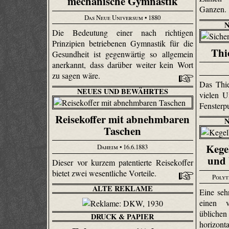
mechanische Gymnastik
Ganzen.
Das Neue Universum
• 1880
Die Bedeutung einer nach richtigen
Prinzipien betriebenen Gymnastik für die
Thi
Gesundheit ist gegenwärtig so allgemein
anerkannt, dass darüber weiter kein Wort
zu sagen wäre.
Das Thie
NEUES UND BEWÄHRTES
vielen U
Fensterp
Reisekoffer mit abnehmbaren
Taschen
Kege
Daheim
• 16.6.1883
und 
Dieser vor kurzem patentierte Reisekoffer
bietet zwei wesentliche Vorteile.
Polyt
ALTE REKLAME
Eine se
einen v
üblich
DRUCK & PAPIER
horizont