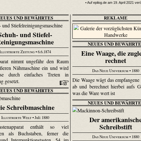
• Auf epilog.de am 19. April 2021 verö
NEUES UND BEWÄHRTES
REKLAME
Schuh- und Stiefel-
einigungsmaschine
NEUES UND BEWÄHRTE
Eine Waage, die zugl
Illustrirte Zeitung
• 6.6.1874
rechnet
arat nimmt ungefähr den Raum
ößeren Nähmaschine ein und wird
Das Neue Universum
• 1880
se durch einfaches Treten in
Die Waage wägt das empfangene
g gesetzt.
ab und berechnet hierbei aufs G
NEUES UND BEWÄHRTES
was die Ware wert ist
NEUES UND BEWÄHRTE
ie Schreibmaschine
Illustrirte Welt
• Juli 1880
Der amerikanisch
Schreibstift
stenapparat enthält so viel
en als Buchstaben, ferner die
Das Neue Universum
• 1880
und Inter­punk­tions­tasten, 54 im