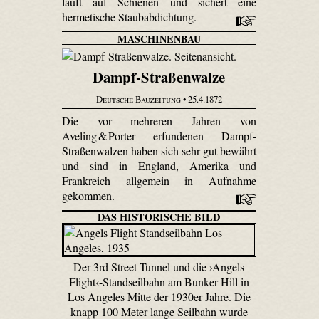
läuft auf Schienen und sichert eine
hermetische Staubabdichtung.
MASCHINENBAU
Dampf-Straßenwalze
Deutsche Bauzeitung
• 25.4.1872
Die vor mehreren Jahren von
Aveling & Porter erfundenen Dampf-
Straßenwalzen haben sich sehr gut bewährt
und sind in England, Amerika und
Frankreich allgemein in Aufnahme
gekommen.
DAS HISTORISCHE BILD
Der 3rd Street Tunnel und die ›Angels
Flight‹-Standseilbahn am Bunker Hill in
Los Angeles Mitte der 1930er Jahre. Die
knapp 100 Meter lange Seilbahn wurde