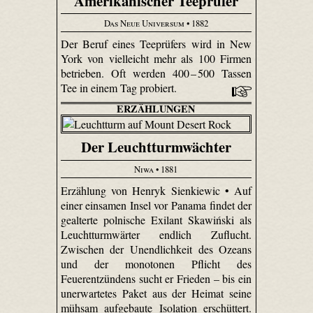
Amerikanischer Teeprüfer
Das Neue Universum
• 1882
Der Beruf eines Teeprüfers wird in New
York von vielleicht mehr als 100 Firmen
betrieben. Oft werden 400 – 500 Tassen
Tee in einem Tag probiert.
ERZÄHLUNGEN
Der Leuchtturmwächter
Niwa
• 1881
Erzählung von Henryk Sienkiewic • Auf
einer einsamen Insel vor Panama findet der
gealterte polnische Exilant Skawiński als
Leuchtturmwärter endlich Zuflucht.
Zwischen der Unendlichkeit des Ozeans
und der monotonen Pflicht des
Feuerentzündens sucht er Frieden – bis ein
unerwartetes Paket aus der Heimat seine
mühsam aufgebaute Isolation erschüttert.