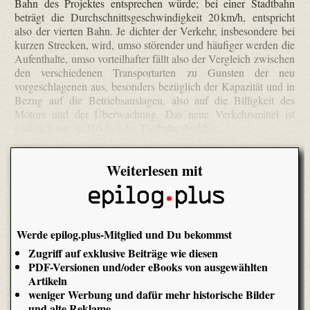
Bahn des Projektes entsprechen würde; bei einer Stadtbahn
beträgt die Durchschnittsgeschwindigkeit 20 km/h, entspricht
also der vierten Bahn. Je dichter der Verkehr, insbesondere bei
kurzen Strecken, wird, umso störender und häufiger werden die
Aufenthalte, umso vorteilhafter fällt also der Vergleich zwischen
den verschiedenen Transportarten zu Gunsten der neu
vorgeschlagenen aus, besonders bezüglich der Kapazität und in
Bezug auf die Betriebsauslagen, also auf die Billigkeit des
Motors und der Überwachung. Das neue Verkehrsmittel ist
natürlich nur als Hoch- oder Tiefbahn denkbar.
Weiterlesen mit
Werde epilog.plus-Mitglied und Du bekommst
Zugriff auf exklusive Beiträge wie diesen
PDF-Versionen und/oder eBooks von ausgewählten
Artikeln
weniger Werbung und dafür mehr historische Bilder
und alte Reklame