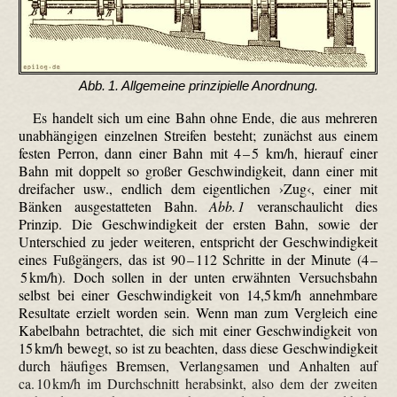
Abb. 1. Allgemeine prinzipielle Anordnung.
Es handelt sich um eine Bahn ohne Ende, die aus mehreren
unabhängigen einzelnen Streifen besteht; zunächst aus einem
festen Perron, dann einer Bahn mit 4 – 5 km/h, hierauf einer
Bahn mit doppelt so großer Geschwindigkeit, dann einer mit
dreifacher usw., endlich dem eigentlichen ›Zug‹, einer mit
Bänken ausgestatteten Bahn.
Abb. 1
veranschaulicht dies
Prinzip. Die Geschwindigkeit der ersten Bahn, sowie der
Unterschied zu jeder weiteren, entspricht der Geschwindigkeit
eines Fußgängers, das ist 90 – 112 Schritte in der Minute (4 –
5 km/h). Doch sollen in der unten erwähnten Versuchsbahn
selbst bei einer Geschwindigkeit von 14,5 km/h annehmbare
Resultate erzielt worden sein. Wenn man zum Vergleich eine
Kabelbahn betrachtet, die sich mit einer Geschwindigkeit von
15 km/h bewegt, so ist zu beachten, dass diese Geschwindigkeit
durch häufiges Bremsen, Verlangsamen und Anhalten auf
ca. 10 km/h im Durchschnitt herabsinkt, also dem der zweiten