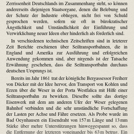
Zerrissenheit Deutschlands im Zusammenhang steht, so können
andererseits diejenigen Staatsorgane, denen die Belebung und
der Schutz der Industrie obliegen, nicht frei von Schuld
gesprochen werden, sofern sie oft in bürokratischer
Ängstlichkeit und Umständlichkeit der Einführung und
Verwirklichung neuer Ideen eher hinderlich als förderlich sind.
In verschiedenen technischen Zeitschriften sind in letzterer
Zeit Berichte erschienen über Seiltransportbahnen, die in
England und Amerika zur Ausführung und erfolgreichen
Anwendung gekommen sind, aber nirgends ist der Tatsache
Erwähnung geschehen, dass die Seiltransportbahn durchaus
deutschen Ursprungs ist.
Bereits im Jahr 1861 trat der königliche Bergassessor Freiherr
von Dücker mit der Idee hervor, den Transport von Kohlen und
Erzen über die Weser in der Porta Westfalica mit Hilfe einer
Seiltransportbahn zu bewirken. Dieselbe sollte das dortige
Eisenwerk mit dem am anderen Ufer der Weser gelegenen
Bahnhof verbinden und die sehr umständliche Fortschaffung
der Lasten per Achse und Fähre ersetzen. Als Probe wurde im
Bad Oeynhausen ein Eisendraht von 157 m Länge und 13 mm
Stärke über mehre Unterstützungen hinweggespannt so, dass
die Entfernung der letzteren voneinander bis 63 m betrug. Ein