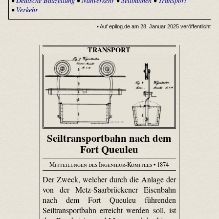
•
Deutsche Bauzeitung
•
Nahverkehr
•
Seilbahnen
•
Transport
•
Verkehr
• Auf epilog.de am 28. Januar 2025 veröffentlicht
TRANSPORT
Seiltransportbahn nach dem
Fort Queuleu
Mitteilungen des Ingenieur-Komitees
• 1874
Der Zweck, welcher durch die Anlage der
von der Metz-Saar­brücke­ner Eisenbahn
nach dem Fort Queuleu führenden
Seiltransportbahn erreicht werden soll, ist