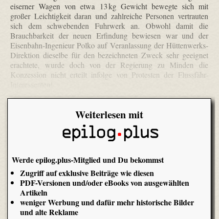
eiserner Wagen von etwa 13 kg Gewicht bewegte sich mit
großer Leichtigkeit daran und zahlreiche Personen vertrauten
sich dem schwebenden Fuhrwerk an. Obwohl damit die
Brauchbarkeit der neuen Erfindung bewiesen war und der
Eisenbahn-Ingenieur Polko auf Veranlassung der Hüttenwerks-
Direktion dieselbe für den bezeichneten Zweck sehr geeignet
erachtete, wurde doch von der Regierung zu Minden die
Konzession nicht erteilt infolge von Protesten der Flussfähr-
Interessenten!
Weiterlesen mit
Werde epilog.plus-Mitglied und Du bekommst
Zugriff auf exklusive Beiträge wie diesen
PDF-Versionen und/oder eBooks von ausgewählten
Artikeln
weniger Werbung und dafür mehr historische Bilder
und alte Reklame