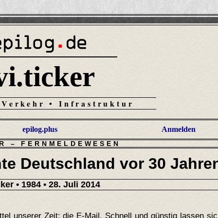
vi.ticker
 Verkehr • Infrastruktur
epilog.plus
Anmelden
R
–
FERNMELDEWESEN
chte Deutschland vor 30 Jahre
cker
• 1984 • 28. Juli 2014
tel unserer Zeit: die E-Mail. Schnell und günstig lassen si