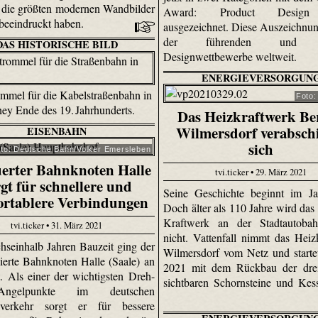
r die größten modernen Wandbilder
Award: Product Design
beeindruckt haben.
ausgezeichnet. Diese Auszeichnung
der führenden und g
DAS HISTORISCHE BILD
Designwettbewerbe weltweit.
ENERGIEVERSORGUN
mmel für die Kabelstraßenbahn in
Foto:
ey Ende des 19. Jahrhunderts.
Das Heizkraftwerk Ber
Wilmersdorf verabsch
EISENBAHN
sich
to: Deutsche Bahn/Volker Emersleben
erter Bahnknoten Halle
tvi.ticker • 29. März 2021
rgt für schnellere und
Seine Geschichte beginnt im Ja
ortablere Verbindungen
Doch älter als 110 Jahre wird das
Kraftwerk an der Stadtautoba
tvi.ticker • 31. März 2021
nicht. Vattenfall nimmt das Heiz
hseinhalb Jahren Bauzeit ging der
Wilmersdorf vom Netz und starte
ierte Bahnknoten Halle (Saale) an
2021 mit dem Rückbau der drei
t. Als einer der wichtigsten Dreh-
sichtbaren Schornsteine und Kess
ngelpunkte im deutschen
nverkehr sorgt er für bessere