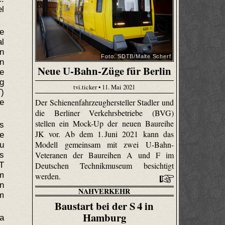
l
ve
l
n
Foto: SDTB/Malte Scherf
n
Neue U-Bahn-Züge für Berlin
e
g
tvi.ticker • 11. Mai 2021
)
Der Schienenfahrzeughersteller Stadler und
e
die Berliner Verkehrsbetriebe (BVG)
stellen ein Mock-Up der neuen Baureihe
s
JK vor. Ab dem 1. Juni 2021 kann das
e
Modell gemeinsam mit zwei U-Bahn-
u
Veteranen der Baureihen A und F im
s
Deutschen Technikmuseum besichtigt
T
m
werden.
n
NAHVERKEHR
m
Baustart bei der S 4 in
Hamburg
a