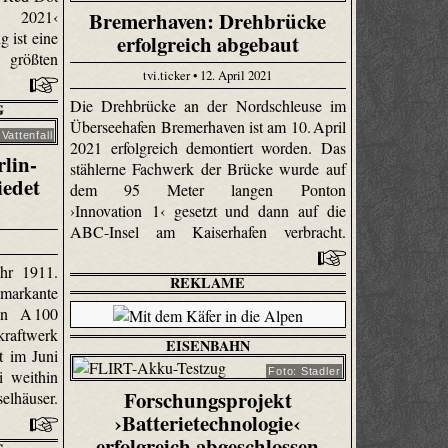
Bremerhaven: Drehbrücke
 2021‹
 ist eine
erfolgreich abgebaut
rößten
tvi.ticker • 12. April 2021
Die Drehbrücke an der Nordschleuse im
G
Überseehafen Bremerhaven ist am 10. April
 Vattenfall
2021 erfolgreich demontiert worden. Das
lin-
stählerne Fachwerk der Brücke wurde auf
iedet
dem 95 Meter langen Ponton
›Innovation 1‹ gesetzt und dann auf die
ABC-Insel am Kaiserhafen verbracht.
hr 1911.
REKLAME
 markante
hn A 100
kraftwerk
EISENBAHN
t im Juni
Foto: Stadler
 weithin
Forschungsprojekt
elhäuser.
›Batterietechnologie‹
erfolgreich abgeschlossen