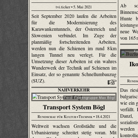
Ab sof
tvi.ticker • 5. Mai 2021
Binnensc
Seit September 2020 laufen die Arbeiten
Hunte b
für die Modernisierung des
leistun
Karawankentunnels, der Österreich und
neue We
Slowenien verbindet. Im Zuge der
von 165
planmäßig fortschreitenden Arbeiten,
werden nun die Schienen im rund 8 km
Fo
langen Tunnel neu verlegt. Für die
Umsetzung dieser Arbeiten ist ein wahres
Iko
Wunderwerk der Technik auf Schienen im
Einsatz, der so genannte Schnellumbauzug
(SUZ).
Runds
NAHVERKEHR
Das rie
bulgarisc
Foto: Firmengruppe Max Bögl
wie ein 
Transport System Bögl
verfällt.
Danzl,
Rundschau für Kultur+Technik
• 18.4.2021
sozialis
Weltweit wachsen Großstädte und die
werden 
Urbanisierung schreitet stetig voran. Mit
kontroll