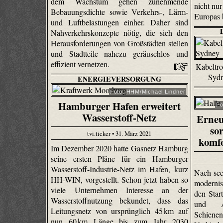
dem Wachstum gehen zunehmende
nicht nu
Bebauungsdichte sowie Verkehrs-, Lärm-
Europas 
und Luftbelastungen einher. Daher sind
Nahverkehrskonzepte nötig, die sich den
Herausforderungen von Großstädten stellen
und Stadtteile nahezu geräuschlos und
effizient vernetzen.
Kabeltro
Sydn
ENERGIEVERSORGUNG
Foto: HHM/Michael Lindner
Hamburger Hafen erweitert
Fo
Wasserstoff-Netz
Erneu
so
tvi.ticker • 31. März 2021
komf
Im Dezember 2020 hatte Gasnetz Hamburg
seine ersten Pläne für ein Hamburger
Wasserstoff-Industrie-Netz im Hafen, kurz
Nach sec
HH-WIN, vorgestellt. Schon jetzt haben so
modernis
viele Unternehmen Interesse an der
den Star
Wasserstoffnutzung bekundet, dass das
und A
Leitungsnetz von ursprünglich 45 km auf
Schiene
nun 60 km Länge bis zum Jahr 2030