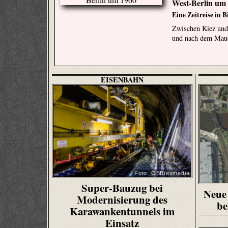
West-Berlin um
Eine Zeitreise in B
Zwischen Kiez und
und nach dem Mau
EISENBAHN
Foto: ÖBB/evmedia
Super-Bauzug bei
Neue 
Modernisierung des
be
Karawankentunnels im
Einsatz