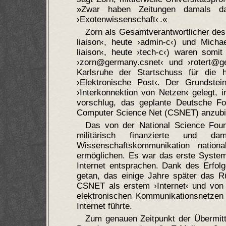
»Zwar haben Zeitungen damals da
›Exotenwissenschaft‹ .«
Zorn als Gesamtverantwortlicher de
liaison‹, heute ›admin-c‹) und Micha
liaison‹, heute ›tech-c‹) waren som
›zorn@germany.csnet‹ und ›rotert@ger
Karlsruhe der Startschuss für die h
›Elektronische Post‹. Der Grundste
›Interkonnektion von Netzen‹ gelegt
vorschlug, das geplante Deutsche Fo
Computer Science Net (CSNET) anzubi
Das von der National Science Foun
militärisch finanzierte und d
Wissenschaftskommunikation nation
ermöglichen. Es war das erste System
Internet entsprachen. Dank des Erfo
getan, das einige Jahre später das 
CSNET als erstem ›Internet‹ und von 
elektronischen Kommunikationsnetzen
Internet führte.
Zum genauen Zeitpunkt der Übermitt