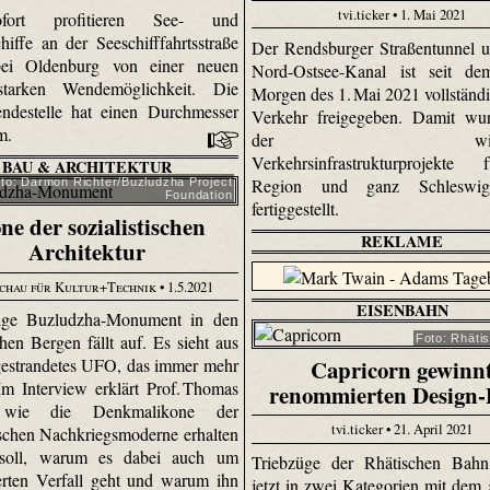
tvi.ticker • 1. Mai 2021
ort profitieren See- und
hiffe an der Seeschifffahrtsstraße
Der Rendsburger Straßentunnel 
ei Oldenburg von einer neuen
Nord-Ostsee-Kanal ist seit de
gsstarken Wendemöglichkeit. Die
Morgen des 1. Mai 2021 vollständi
ndestelle hat einen Durchmesser
Verkehr freigegeben. Damit wur
 m.
der wichtig
Verkehrsinfrastrukturprojekte
BAU & ARCHITEKTUR
Region und ganz Schleswig-
to: Darmon Richter/Buzludzha Project
Foundation
fertiggestellt.
ne der sozialistischen
REKLAME
Architektur
chau für Kultur+Technik
• 1.5.2021
EISENBAHN
sige Buzludzha-Monument in den
hen Bergen fällt auf. Es sieht aus
Foto: Rhäti
Capricorn gewinn
gestrandetes UFO, das immer mehr
 Im Interview erklärt Prof. Thomas
renommierten Design-
 wie die Denkmalikone der
tvi.ticker • 21. April 2021
tischen Nachkriegsmoderne erhalten
soll, warum es dabei auch um
Triebzüge der Rhätischen Bah
ierten Verfall geht und warum ihn
jetzt in zwei Kategorien mit dem