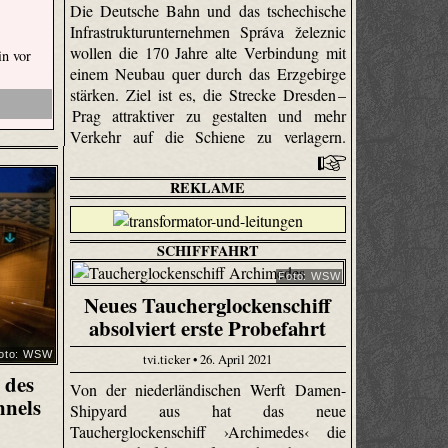
Die Deutsche Bahn und das tschechische
Infrastrukturunternehmen Správa železnic
wollen die 170 Jahre alte Verbindung mit
in vor
einem Neubau quer durch das Erzgebirge
stärken. Ziel ist es, die Strecke Dresden –
Prag attraktiver zu gestalten und mehr
Verkehr auf die Schiene zu verlagern.
REKLAME
SCHIFFFAHRT
Foto: WSW
Neues Taucherglockenschiff
absolviert erste Probefahrt
oto: WSW
tvi.ticker • 26. April 2021
 des
Von der niederländischen Werft Damen-
nnels
Shipyard aus hat das neue
Taucherglockenschiff ›Archimedes‹ die