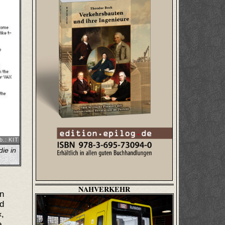
b.: KIT
ie in
NAHVERKEHR
n
d
,
e.