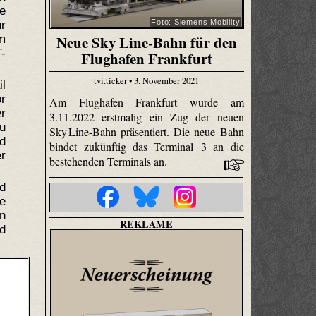
te
Foto: Siemens Mobility
r
Neue Sky Line-Bahn für den
em
-
Flughafen Frankfurt
tvi.ticker • 3. November 2021
l
r
Am Flughafen Frankfurt wurde am
r
3.11.2022 erstmalig ein Zug der neuen
ou
Sky Line-Bahn präsentiert. Die neue Bahn
nd
bindet zukünftig das Terminal 3 an die
er
bestehenden Terminals an.
d
le
n
REKLAME
d