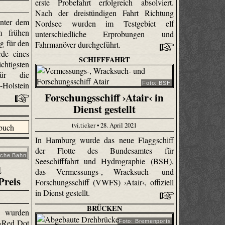
erste Probefahrt erfolgreich absolviert.
Nach der dreistündigen Fahrt Richtung
unter dem
Nordsee wurden im Testgebiet elf
m frühen
unterschiedliche Erprobungen und
g für den
Fahrmanöver durchgeführt.
de eines
SCHIFFFAHRT
sten
 für die
Holstein
Foto: BSH
Forschungsschiff ›Atair‹ in
Dienst gestellt
tvi.ticker • 28. April 2021
In Hamburg wurde das neue Flaggschiff
der Flotte des Bundesamtes für
sche Bahn
Seeschifffahrt und Hydrographie (BSH),
t
das Vermessungs-, Wracksuch- und
Preis
Forschungsschiff (VWFS) ›Atair‹, offiziell
in Dienst gestellt.
BRÜCKEN
n wurden
 ›Red Dot
Foto: Bremenports