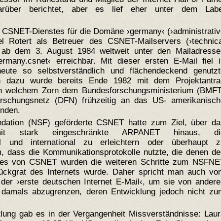
rüber berichtet, aber es lief eher unter dem Labe
s CSNET-Dienstes für die Domäne ›germany‹ (›administrati
el Rotert als Betreuer des CSNET-Mailservers (›technica
it ab dem 3. August 1984 weltweit unter den Mailadresse
many.csnet‹ erreichbar. Mit dieser ersten E-Mail fiel i
eute so selbstverständlich und flächendeckend genutzt
in dazu wurde bereits Ende 1982 mit dem Projektantra
, in welchem Zorn dem Bundesforschungsministerium (BMFT
rschungsnetz (DFN) frühzeitig an das US- amerikanisch
nden.
dation (NSF) geförderte CSNET hatte zum Ziel, über da
amit stark eingeschränkte ARPANET hinaus, di
al und international zu erleichtern oder überhaupt z
, dass die Kommunikationsprotokolle nutzte, die denen de
lges von CSNET wurden die weiteren Schritte zum NSFNE
Rückgrat des Internets wurde. Daher spricht man auch vo
der ›erste deutschen Internet E-Mail‹, um sie von andere
 damals abzugrenzen, deren Entwicklung jedoch nicht zu
lung gab es in der Vergangenheit Missverständnisse: Laur