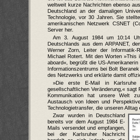
weltweit kurze Nachrichten ebenso aus
Deutschland an der damaligen Univers
Technologie, vor 30 Jahren. Sie stell
amerikanischen Netzwerk CSNET (Co
Server her.
Am 3. August 1984 um 10:14 Uhr m
Deutschlands aus dem ARPANET, dem V
Werner Zorn, Leiter der Informatik-
Michael Rotert. Mit den Worten »This 
aboard«, begrüßt die US-Amerikanerin
Informationszentrums bei Bolt Berane
des Netzwerks und erklärte damit offizi
»Die erste E-Mail in Karlsruhe
gesellschaftlichen Veränderung,« sagt 
Kommunikation hat unsere Welt zu
Austausch von Ideen und Perspektive
Technologietransfer, die unseren Alltag 
Zwar wurden in Deutschland
bereits vor dem August 1984 E-
Mails versendet und empfangen,
bei der Karlsruher Nachricht