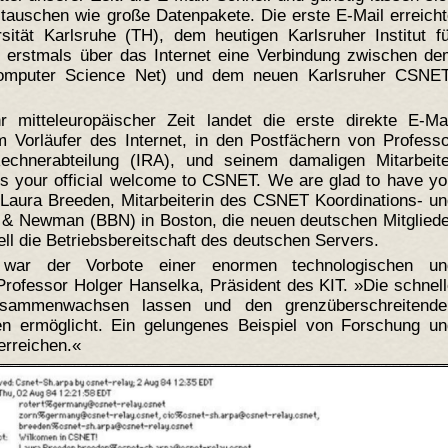
tauschen wie große Datenpakete. Die erste E-Mail erreich
ität Karlsruhe (TH), dem heutigen Karlsruher Institut fü
te erstmals über das Internet eine Verbindung zwischen d
mputer Science Net) und dem neuen Karlsruher CSNET
itteleuropäischer Zeit landet die erste direkte E-Mai
orläufer des Internet, in den Postfächern von Professo
Rechnerabteilung (IRA), und seinem damaligen Mitarbeite
is your official welcome to CSNET. We are glad to have y
 Laura Breeden, Mitarbeiterin des CSNET Koordinations- u
k & Newman (BBN) in Boston, die neuen deutschen Mitglied
ell die Betriebsbereitschaft des deutschen Servers.
 war der Vorbote einer enormen technologischen un
Professor Holger Hanselka, Präsident des KIT. »Die schnel
sammenwachsen lassen und den grenzüberschreitende
n ermöglicht. Ein gelungenes Beispiel von Forschung un
erreichen.«