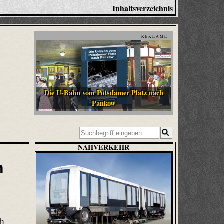
Inhaltsverzeichnis
- R E K L A M E -
Die U-Bahn vom Potsdamer Platz nach
Pankow
NAHVERKEHR
n
ch