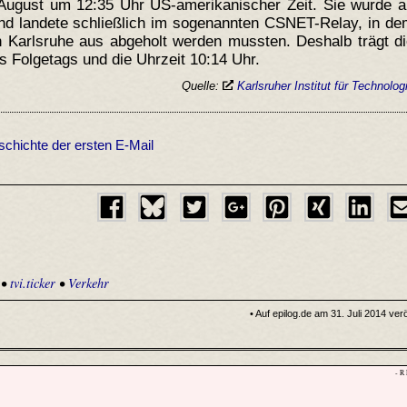
August um 12:35 Uhr US-amerikanischer Zeit. Sie wurde a
nd landete schließlich im sogenannten CSNET-Relay, in de
 Karlsruhe aus abgeholt werden mussten. Deshalb trägt di
s Folgetags und die Uhrzeit 10:14 Uhr.
Quelle:
Karlsruher Institut für Technolog
schichte der ersten E-Mail
•
tvi.ticker
•
Verkehr
• Auf epilog.de am 31. Juli 2014 verö
- R