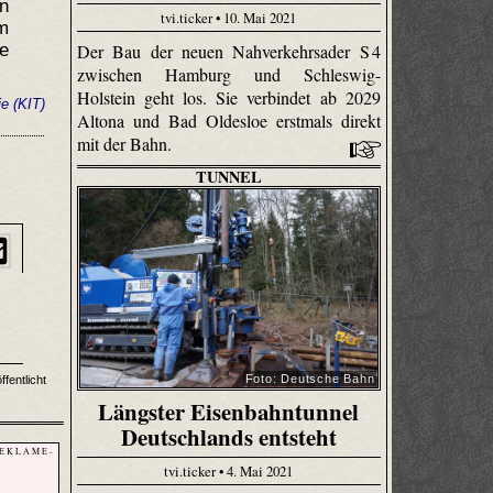
n
tvi.ticker • 10. Mai 2021
m
e
Der Bau der neuen Nahverkehrsader S 4
zwischen Hamburg und Schleswig-
Holstein geht los. Sie verbindet ab 2029
ie (KIT)
Altona und Bad Oldesloe erstmals direkt
mit der Bahn.
TUNNEL
Foto: Deutsche Bahn
ffentlicht
Längster Eisenbahntunnel
Deutschlands entsteht
 E K L A M E -
tvi.ticker • 4. Mai 2021