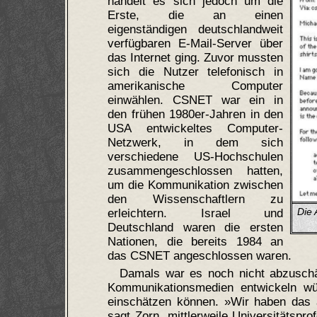
handelt es sich jedoch um die
Erste, die an einen
eigenständigen deutschlandweit
verfügbaren E-Mail-Server über
das Internet ging. Zuvor mussten
sich die Nutzer telefonisch in
amerikanische Computer
einwählen. CSNET war ein in
den frühen 1980er-Jahren in den
USA entwickeltes Computer-
Netzwerk, in dem sich
verschiedene US-Hochschulen
zusammengeschlossen hatten,
um die Kommunikation zwischen
den Wissenschaftlern zu
Die 
erleichtern. Israel und
Deutschland waren die ersten
Nationen, die bereits 1984 an
das CSNET angeschlossen waren.
Damals war es noch nicht abzuschät
Kommunikationsmedien entwickeln wü
einschätzen können. »Wir haben das 
sagt Zorn, mittlerweile Universitätspr