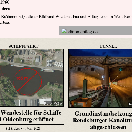
 1960
ildern
 Ku’damm zeigt dieser Bildband Wiederaufbau und Alltagsleben in West-Berl
erbau.
SCHIFFFAHRT
TUNNEL
Foto: WSW
F
Wendestelle für Schiffe
Grundinstandsetzung
i Oldenburg eröffnet
Rendsburger Kanaltu
abgeschlossen
tvi.ticker • 4. Mai 2021