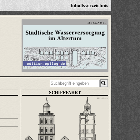
Inhaltsverzeichnis
- R E K L A M E -
SCHIFFFAHRT