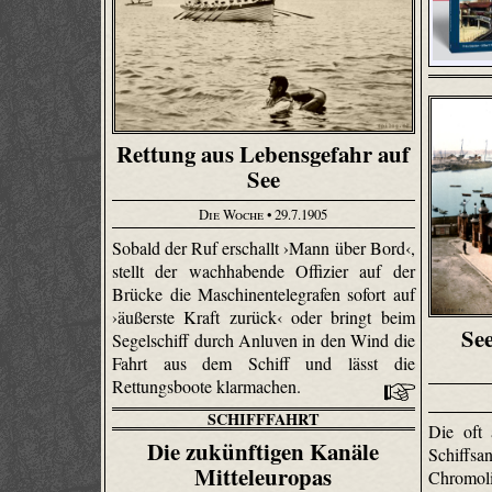
Rettung aus Lebensgefahr auf
See
Die Woche
• 29.7.1905
Sobald der Ruf erschallt ›Mann über Bord‹,
stellt der wachhabende Offizier auf der
Brücke die Maschinentelegrafen sofort auf
›äußerste Kraft zurück‹ oder bringt beim
Se
Segelschiff durch Anluven in den Wind die
Fahrt aus dem Schiff und lässt die
Rettungsboote klarmachen.
SCHIFFFAHRT
Die oft
Die zukünftigen Kanäle
Schiff
Mitteleuropas
Chromoli