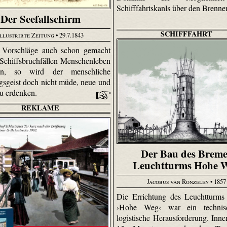
Schifffahrtskanls über den Brenner
Der Seefallschirm
SCHIFFFAHRT
Illustrirte Zeitung
• 29.7.1843
e Vorschläge auch schon gemacht
i Schiffsbruchfällen Menschenleben
en, so wird der menschliche
gsgeist doch nicht müde, neue und
zu erdenken.
REKLAME
Der Bau des Breme
Leuchtturms Hohe 
Jacobus van Ronzelen
• 1857
Die Errichtung des Leuchtturms
›Hohe Weg‹ war ein technis
logistische Herausforderung. Inne