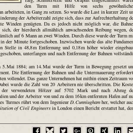
den Turm mit Hilfe von sechs gewöhnliche
 arbeiteten, in Gang zu setzen. So wurde die Last in kurzer Zeit 
nderung der Arbeiterzahl zeigte sich, dass zur Aufrechterhaltung d
te Winden genügten. Da es jedoch nicht möglich war, die Bahn
te sich, der hierdurch allmählich anwachsenden Reibung wegen, d
 nämlich auf 6 Mann an zwei Winden. Durch diese wurde der Turm m
in der Minute fort­geschoben. Inzwischen wurde das alte Fundame
Stelle in 48,8 m Entfernung und 0,18 m höher wieder eingebau
eschoben, unterfangen und nach Entfernung der Bahnen vollständ
m 5. Mai 1884; am 14. Mai wurde der Turm in Bewegung gesetzt u
ment. Die Entfernung der Bahnen und die Untermauerung erforder
iten vollendet. Das ganze Unternehmen hat mithin einen Zeitraum v
ei wurde die Zahl von 20 Arbeitern nie überschritten. Die Kost
es der verwendeten Hölzer auf 5702 Mark und nach Abzug d
lien und der Arbeiter von und zu dem 16 km entfernten Hafen auf n
des Turmes rührt von dem Ingenieur
D. Cunniugham
her, welcher au
titution of Civil Engineers
in London einen Bericht erstattet hat, d