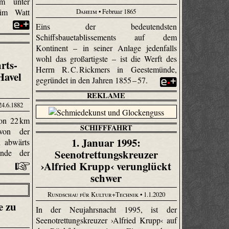
m unter
Daheim
• Februar 1865
 im Watt
Eins der bedeutendsten
Schiffsbauetablissements auf dem
Kontinent – in seiner Anlage jedenfalls
wohl das großartigste – ist die Werft des
rts-
Herrn R. C. Rickmers in Geestemünde,
Havel
gegründet in den Jahren 1855 – 57.
REKLAME
24.6.1882
von 22 km
SCHIFFFAHRT
von der
1. Januar 1995:
n abwärts
Seenotrettungskreuzer
ünde der
›Alfried Krupp‹ verunglückt
schwer
Rundschau für Kultur+Technik
• 1.1.2020
e zu
In der Neujahrsnacht 1995, ist der
Seenotrettungskreuzer ›Alfried Krupp‹ auf