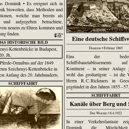
s Dominik • Es ereignet sich in
nik bisweilen, dass Methoden und
ktionen, welche man bereits als
t und aufgegeben betrachtete,
h von neuem zu Ehren kommen und
ng finden.
Eine deutsche Schiffs
DAS HISTORISCHE BILD
Daheim
• Februar 1865
Eins der bedeuten
Schiffsbauetablissements 
 Pferde-Omnibus auf der 1849
Kontinent – in seiner Anlage j
neten Széchenyi-Kettenbrücke in
wohl das großartigste – ist die 
st Anfang des 20. Jahrhunderts.
Herrn R. C. Rickmers in Gees
SCHIFFFAHRT
gegründet in den Jahren 1855 – 57
SCHIFFFAHRT
Kanäle über Berg und 
Die Woche
• 8.4.1922
In einer Verkehrsfantasie ze
Dominik die Möglichkei