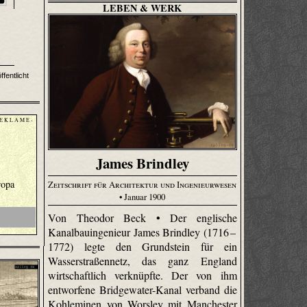
LEBEN & WERK
fentlicht
 E K L A M E -
James Brindley
ropa
Zeitschrift für Architektur und Ingenieurwesen
• Januar 1900
Von Theodor Beck • Der englische
Kanalbauingenieur James Brindley (1716 –
1772) legte den Grundstein für ein
Wasserstraßennetz, das ganz England
wirtschaftlich verknüpfte. Der von ihm
entworfene Bridge­water-Kanal verband die
Kohleminen von Worsley mit Manchester