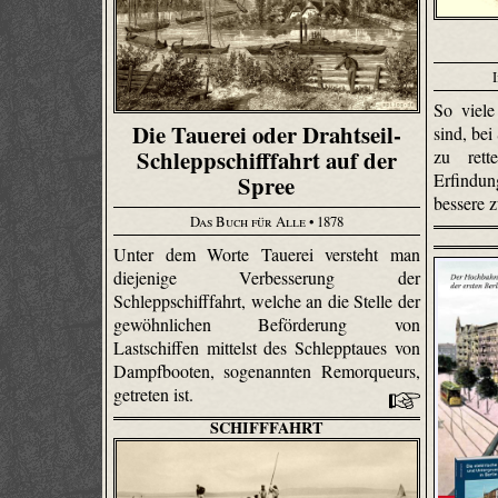
So viel
Die Tauerei oder Drahtseil-
sind, be
Schleppschifffahrt auf der
zu rett
Erfindun
Spree
bessere 
Das Buch für Alle
• 1878
Unter dem Worte Tauerei versteht man
diejenige Verbesserung der
Schleppschifffahrt, welche an die Stelle der
gewöhnlichen Beförderung von
Lastschiffen mittelst des Schlepptaues von
Dampfbooten, sogenannten Remorqueurs,
getreten ist.
SCHIFFFAHRT