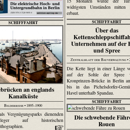
15 Monaten wurde der Tur
widrigsten Umständen mitten
erbaut.
SCHIFFFAHRT
SCHIFFFAHRT
Über das
Kettenschleppschiffah
Unternehmen auf der 
und Spree
Zentralblatt der Bauverwaltung
• 
Die Kette liegt in einer Länge 
auf der Sohle der Spree 
Kronprinzen-Brücke in Berlin a
bis in das Pichelsdorfer-Gem
ebrücken an englands
Havel unterhalb Spandau.
Kanalküste
SCHIFFFAHRT
Bilderreise
• 1895–1900
 als Vergnügungsparks dienenden
Die schwebende Fähr
sanleger auf historischen
Rouen
thographien.