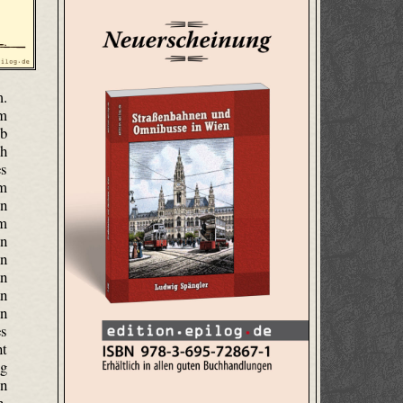
m.
cm
lb
eh
es
mm
en
rm
en
en
an
an
en
es
nt
ng
on
n,