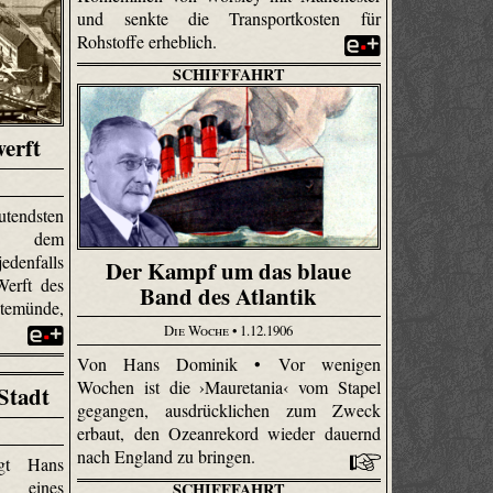
und senkte die Transportkosten für
Rohstoffe erheblich.
SCHIFFFAHRT
werft
dsten
auf dem
edenfalls
Der Kampf um das blaue
Werft des
Band des Atlantik
temünde,
.
Die Woche
• 1.12.1906
Von Hans Dominik • Vor wenigen
Wochen ist die ›Mauretania‹ vom Stapel
Stadt
gegangen, ausdrücklichen zum Zweck
erbaut, den Ozeanrekord wieder dauernd
nach England zu bringen.
igt Hans
t eines
SCHIFFFAHRT