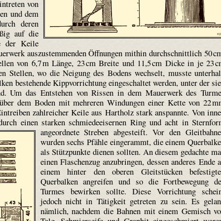
intreten von
len und dem
durch deren
ßig auf die
e der Keile
erwerk aus­zustem­menden Öffnungen mithin durchschnittlich 50 c
llen von 6,7 m Länge, 23 cm Breite und 11,5 cm Dicke in je 23 
en Stellen, wo die Neigung des Bodens wechselt, musste unterha
ken bestehende Kippvorrichtung eingeschaltet werden, unter der si
and. Um das Entstehen von Rissen in dem Mauerwerk des Turm
ht über dem Boden mit mehreren Windungen einer Kette von 22 
ntreiben zahlreicher Keile aus Hartholz stark anspannte. Von inn
urch einen starken schmiedeeisernen Ring und acht in Sternfo
angeordnete Streben abge­steift.
Vor den Gleitbahn
wurden sechs Pfähle eingerammt, die einem Querbalk
als Stützpunkte dienen sollten. An diesem gedachte m
einen Flaschenzug anzubringen, dessen anderes Ende 
einem hinter den oberen Gleitstücken befestigt
Querbalken angreifen und so die Fortbewegung d
Turmes bewirken sollte. Diese Vorrichtung schei
jedoch nicht in Tätigkeit getreten zu sein. Es gela
nämlich, nachdem die Bahnen mit einem Gemisch v
Talg, Schmierseife und Graphit eingeschmiert ware