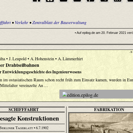
fffahrt
•
Verkehr
•
Zentralblatt der Bauverwaltung
• Auf epilog.de am 20. Februar 2021 veröf
- R
žiha • J. Leupold • A. Hohenstein • A. Lämmerhirt
er Drahtseilbahnen
er Entwicklungsgeschichte des Ingenieurwesens
n im ostasiatischen Raum schon recht früh zum Einsatz kamen, wurden in Eu
Mittelalter vereinzelte An …
SCHIFFFAHRT
FABRIKATION
esagte Konstruktionen
Berliner Tageblatt
• 6.7.1902