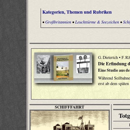
Kategorien, Themen und Rubriken
•
Großbritannien
•
Leuchttürme & Seezeichen
•
Schi
G. Dieterich • F. R
Die Erfindung d
Eine Studie aus d
Während Seilbahne
erst ab dem späten 
SCHIFFFAHRT
Totg