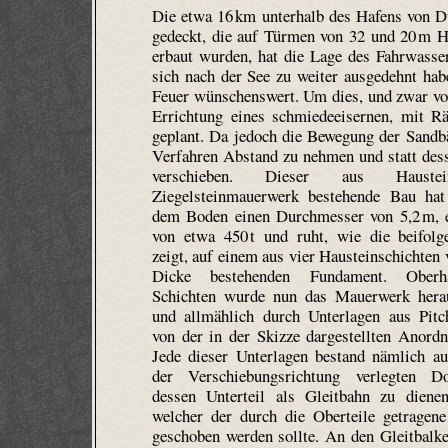
Die etwa 16 km unterhalb des Hafens von D
gedeckt, die auf Türmen von 32 und 20 m H
erbaut wurden, hat die Lage des Fahrwasser
sich nach der See zu weiter ausgedehnt ha
Feuer wünschenswert. Um dies, und zwar von
Errichtung eines schmiedeeisernen, mit R
geplant. Da jedoch die Bewegung der Sandbä
Verfahren Abstand zu nehmen und statt dess
verschieben.
Dieser aus Hauste
Ziegelsteinmauerwerk bestehende Bau hat
dem Boden einen Durchmesser von 5,2 m, 
von etwa 450 t und ruht, wie die beifolg
zeigt, auf einem aus vier Hau­stein­schichten
Dicke bestehenden Fundament. Oberh
Schichten wurde nun das Mauerwerk hera
und allmählich durch Unterlagen aus Pitc
von der in der Skizze dargestellten Anordn
Jede dieser Unterlagen bestand nämlich au
der Ver­schie­bungs­richtung verlegten Do
dessen Unterteil als Gleitbahn zu dienen
welcher der durch die Oberteile getragene
geschoben werden sollte. An den Gleitbalke