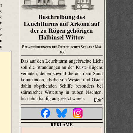
er
me
Beschreibung des
ke
en
Leuchtturms auf Arkona auf
ie
der zu Rügen gehörigen
me
Halbinsel Wittow
em
zu
Bauausführungen des Preußischen Staats
• Mai
1830
Das auf den Leuchtturm angebrachte Licht
soll die Strandungen an der Küste Rügens
verhüten, denen sowohl die aus dem Sund
kommenden, als die von Westen und Osten
dahin abgehenden Schiffe besonders bei
stürmischer Witterung in trüben Nächten,
bis dahin häufig ausgesetzt waren.
REKLAME