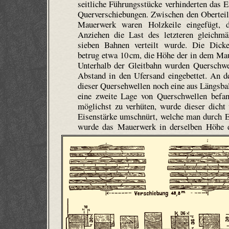
seitliche Führungsstücke verhinderten das E
Querverschiebungen. Zwischen den Obertei
Mauerwerk waren Holzkeile eingefügt, 
Anziehen die Last des letzteren gleichmä
sieben Bahnen verteilt wurde. Die Dick
betrug etwa 10 cm, die Höhe der in dem Mau
Unterhalb der Gleitbahn wurden Querschwe
Abstand in den Ufersand eingebettet. An d
dieser Quersehwellen noch eine aus Längsbal
eine zweite Lage von Querschwellen bef
möglichst zu verhüten, wurde dieser dic
Eisenstärke umschnürt, welche man durch Ei
wurde das Mauerwerk in derselben Höhe d