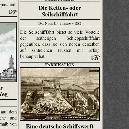
pass auf.
Die Ketten- oder
Seilschifffahrt
Das Neue Universum
• 1882
Die Seilschifffahrt bietet so viele Vorteile
der seitherigen Schleppschifffahrt
gegenüber, dass sie sich neben derselben
auf zahlreichen Flüssen mit Erfolg
behauptet hat.
FABRIKATION
r
Weg
 auf dem
che und
rhalb von
Eine deutsche Schiffswerft