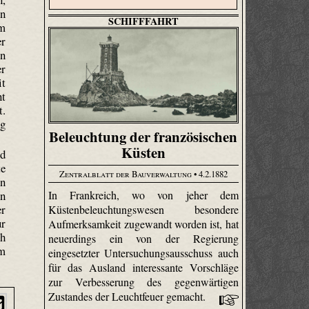
n
SCHIFFFAHRT
um
er
en
er
it
nt
t.
ig
Beleuchtung der französischen
Küsten
nd
te
Zentralblatt der Bauverwaltung
• 4.2.1882
on
In Frankreich, wo von jeher dem
en
er
Küstenbeleuchtungswesen besondere
ur
Aufmerksamkeit zugewandt worden ist, hat
ch
neuerdings ein von der Regierung
em
eingesetzter Untersuchungsausschuss auch
für das Ausland interessante Vorschläge
zur Verbesserung des gegenwärtigen
Zustandes der Leuchtfeuer gemacht.