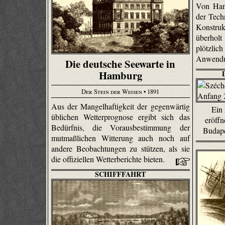
Von Han
der Tech
Konstru
überhol
plötzlic
Anwendu
Die deutsche Seewarte in
Hamburg
Der Stein der Weisen
• 1891
Aus der Mangelhaftigkeit der gegenwärtig
Ein
üblichen Wetterprognose ergibt sich das
eröff
Bedürfnis, die Vorausbestimmung der
Budape
mutmaßlichen Witterung auch noch auf
andere Beobachtungen zu stützen, als sie
die offiziellen Wetterberichte bieten.
SCHIFFFAHRT