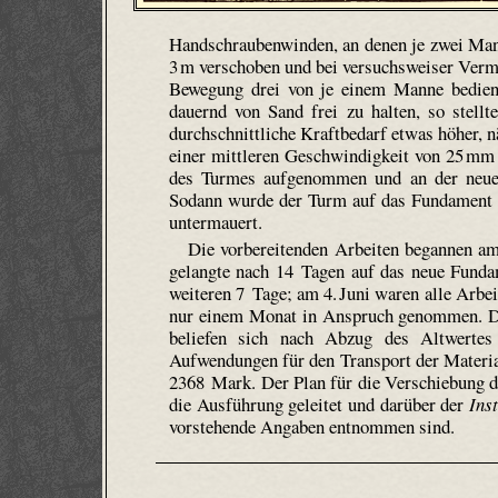
Handschraubenwinden, an denen je zwei Mann
3 m verschoben und bei versuchs­weiser Vermi
Bewegung drei von je einem Manne bedien
dauernd von Sand frei zu halten, so stell
durchschnittliche Kraftbedarf etwas höher,
einer mittleren Geschwindigkeit von 25 mm 
des Turmes aufgenommen und an der neuen 
Sodann wurde der Turm auf das Fundament g
untermauert.
Die vorbereitenden Arbeiten begannen a
gelangte nach 14 Tagen auf das neue Funda
weiteren 7 Tage; am 4. Juni waren alle Arbe
nur einem Monat in Anspruch genommen. Dab
beliefen sich nach Abzug des Altwert
Aufwendungen für den Transport der Materia
2368 Mark. Der Plan für die Verschiebung 
die Ausführung geleitet und darüber der
Ins
vorstehende Angaben entnommen sind.