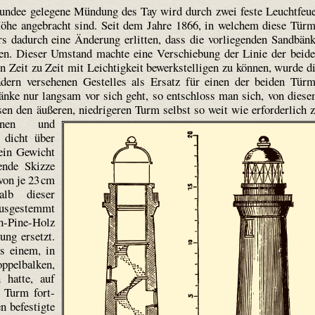
undee gelegene Mündung des Tay wird durch zwei feste Leuchtfeu
öhe angebracht sind. Seit dem Jahre 1866, in welchem diese Tür
s dadurch eine Änderung erlitten, dass die vorliegenden Sandbän
ben. Dieser Umstand machte eine Verschiebung der Linie der beid
 Zeit zu Zeit mit Leichtigkeit bewerkstelligen zu können, wurde d
ädern versehenen Gestelles als Ersatz für einen der beiden Tür
nke nur langsam vor sich geht, so entschloss man sich, von dies
en den äußeren, niedrigeren Turm selbst so weit wie erforderlich 
inen und
 dicht über
ein Gewicht
ende Skizze
 von je 23 cm
alb dieser
us­gestemmt
h-Pine-Holz
ung ersetzt.
s einem, in
ppelbalken,
 hatte, auf
 Turm fort­
n befestigte