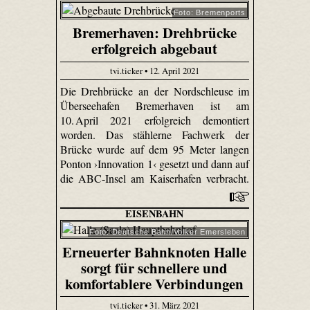
Foto: Bremenports
Bremerhaven: Drehbrücke
erfolgreich abgebaut
tvi.ticker • 12. April 2021
Die Drehbrücke an der Nordschleuse im
Überseehafen Bremerhaven ist am
10. April 2021 erfolgreich demontiert
worden. Das stählerne Fachwerk der
Brücke wurde auf dem 95 Meter langen
Ponton ›Innovation 1‹ gesetzt und dann auf
die ABC-Insel am Kaiserhafen verbracht.
EISENBAHN
Foto: Deutsche Bahn/Volker Emersleben
Erneuerter Bahnknoten Halle
sorgt für schnellere und
komfortablere Verbindungen
tvi.ticker • 31. März 2021