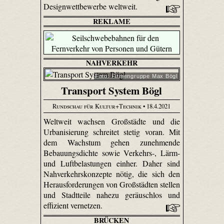
Designwettbewerbe weltweit.
REKLAME
NAHVERKEHR
Foto: Firmengruppe Max Bögl
Transport System Bögl
Rundschau für Kultur+Technik
• 18.4.2021
Weltweit wachsen Großstädte und die
Urbanisierung schreitet stetig voran. Mit
dem Wachstum gehen zunehmende
Bebauungsdichte sowie Verkehrs-, Lärm-
und Luftbelastungen einher. Daher sind
Nahverkehrskonzepte nötig, die sich den
Herausforderungen von Großstädten stellen
und Stadtteile nahezu geräuschlos und
effizient vernetzen.
BRÜCKEN