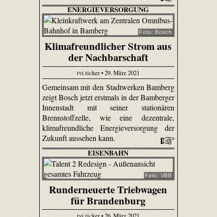
ENERGIEVERSORGUNG
Foto: Bosch
Klimafreundlicher Strom aus
der Nachbarschaft
tvi.ticker • 29. März 2021
Gemeinsam mit den Stadtwerken Bamberg
zeigt Bosch jetzt erstmals in der Bamberger
Innenstadt mit seiner stationären
Brennstoffzelle, wie eine dezentrale,
klimafreundliche Energieversorgung der
Zukunft aussehen kann.
EISENBAHN
Fpto: VBB
Runderneuerte Triebwagen
für Brandenburg
tvi.ticker • 26. März 2021