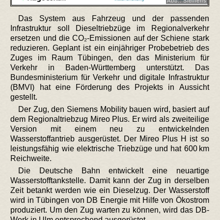
Abb.: Siemens
Das System aus Fahrzeug und der passenden
Infrastruktur soll Dieseltriebzüge im Regionalverkehr
ersetzen und die CO₂-Emissionen auf der Schiene stark
reduzieren. Geplant ist ein einjähriger Probebetrieb des
Zuges im Raum Tübingen, den das Ministerium für
Verkehr in Baden-Württemberg unterstützt. Das
Bundesministerium für Verkehr und digitale Infrastruktur
(BMVI) hat eine Förderung des Projekts in Aussicht
gestellt.
Der Zug, den Siemens Mobility bauen wird, basiert auf
dem Regionaltriebzug Mireo Plus. Er wird als zweiteilige
Version mit einem neu zu entwickelnden
Wasserstoffantrieb ausgerüstet. Der Mireo Plus H ist so
leistungsfähig wie elektrische Triebzüge und hat 600 km
Reichweite.
Die Deutsche Bahn entwickelt eine neuartige
Wasserstofftankstelle. Damit kann der Zug in derselben
Zeit betankt werden wie ein Dieselzug. Der Wasserstoff
wird in Tübingen von DB Energie mit Hilfe von Ökostrom
produziert. Um den Zug warten zu können, wird das DB-
Werk in Ulm entsprechend ausgerüstet.