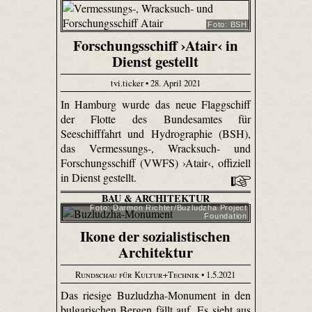
Foto: BSH
Forschungsschiff ›Atair‹ in
Dienst gestellt
tvi.ticker • 28. April 2021
In Hamburg wurde das neue Flaggschiff
der Flotte des Bundesamtes für
Seeschifffahrt und Hydrographie (BSH),
das Vermessungs-, Wracksuch- und
Forschungsschiff (VWFS) ›Atair‹, offiziell
in Dienst gestellt.
BAU & ARCHITEKTUR
Foto: Darmon Richter/Buzludzha Project
Foundation
Ikone der sozialistischen
Architektur
Rundschau für Kultur+Technik
• 1.5.2021
Das riesige Buzludzha-Monument in den
bulgarischen Bergen fällt auf. Es sieht aus