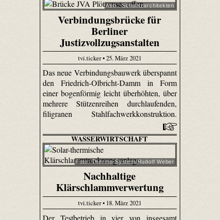
Abb.: Schulitzarchitekten
Verbindungsbrücke für
Berliner
Justizvollzugsanstalten
tvi.ticker • 25. März 2021
Das neue Verbindungsbauwerk überspannt
den Friedrich-Olbricht-Damm in Form
einer bogenförmig leicht überhöhten, über
mehrere Stützenreihen durchlaufenden,
filigranen Stahlfachwerkkonstruktion.
WASSERWIRTSCHAFT
Foto: Thermo-System/Rudolf Weber
Nachhaltige
Klärschlammverwertung
tvi.ticker • 18. März 2021
Der Testbetrieb in vier von insgesamt