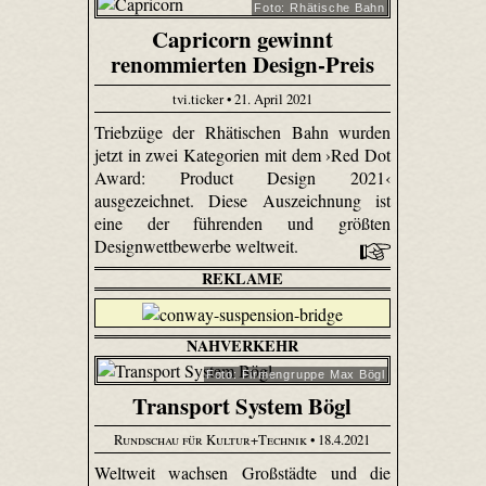
Foto: Rhätische Bahn
Capricorn gewinnt
renommierten Design-Preis
tvi.ticker • 21. April 2021
Triebzüge der Rhätischen Bahn wurden
jetzt in zwei Kategorien mit dem ›Red Dot
Award: Product Design 2021‹
ausgezeichnet. Diese Auszeichnung ist
eine der führenden und größten
Designwettbewerbe weltweit.
REKLAME
NAHVERKEHR
Foto: Firmengruppe Max Bögl
Transport System Bögl
Rundschau für Kultur+Technik
• 18.4.2021
Weltweit wachsen Großstädte und die