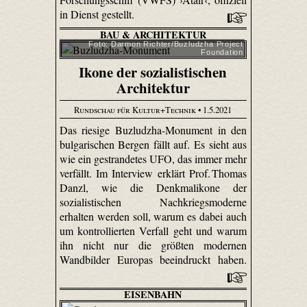
in Dienst gestellt.
BAU & ARCHITEKTUR
Foto: Darmon Richter/Buzludzha Project
Foundation
Ikone der sozialistischen
Architektur
Rundschau für Kultur+Technik
• 1.5.2021
Das riesige Buzludzha-Monument in den
bulgarischen Bergen fällt auf. Es sieht aus
wie ein gestrandetes UFO, das immer mehr
verfällt. Im Interview erklärt Prof. Thomas
Danzl, wie die Denkmalikone der
sozialistischen Nachkriegsmoderne
erhalten werden soll, warum es dabei auch
um kontrollierten Verfall geht und warum
ihn nicht nur die größten modernen
Wandbilder Europas beeindruckt haben.
EISENBAHN