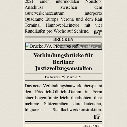
2021 einen intermodalen Nonstop-
Anschluss zwischen dem
Güterverkehrszentrum Interporto
Quadrante Europa Verona und dem Rail
Terminal Hannover-Leinetor mit vier
Rundläufen pro Woche auf Schiene.
BRÜCKEN
Abb.: Schulitzarchitekten
Verbindungsbrücke für
Berliner
Justizvollzugsanstalten
tvi.ticker • 25. März 2021
Das neue Verbindungsbauwerk überspannt
den Friedrich-Olbricht-Damm in Form
einer bogenförmig leicht überhöhten, über
mehrere Stützenreihen durchlaufenden,
filigranen Stahlfachwerkkonstruktion.
- R E K L A M E -