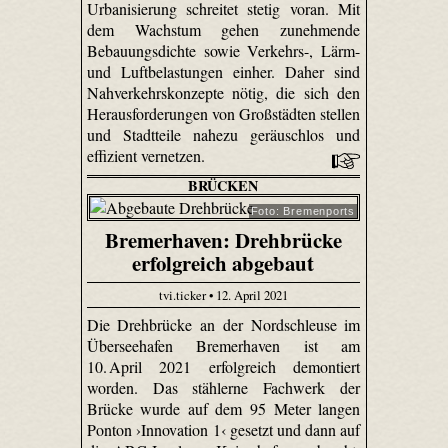
Urbanisierung schreitet stetig voran. Mit
dem Wachstum gehen zunehmende
Bebauungsdichte sowie Verkehrs-, Lärm-
und Luftbelastungen einher. Daher sind
Nahverkehrskonzepte nötig, die sich den
Herausforderungen von Großstädten stellen
und Stadtteile nahezu geräuschlos und
effizient vernetzen.
BRÜCKEN
Foto: Bremenports
Bremerhaven: Drehbrücke
erfolgreich abgebaut
tvi.ticker • 12. April 2021
Die Drehbrücke an der Nordschleuse im
Überseehafen Bremerhaven ist am
10. April 2021 erfolgreich demontiert
worden. Das stählerne Fachwerk der
Brücke wurde auf dem 95 Meter langen
Ponton ›Innovation 1‹ gesetzt und dann auf