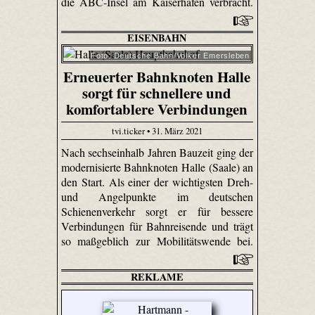
die ABC-Insel am Kaiserhafen verbracht.
EISENBAHN
Foto: Deutsche Bahn/Volker Emersleben
Erneuerter Bahnknoten Halle
sorgt für schnellere und
komfortablere Verbindungen
tvi.ticker • 31. März 2021
Nach sechseinhalb Jahren Bauzeit ging der
modernisierte Bahnknoten Halle (Saale) an
den Start. Als einer der wichtigsten Dreh-
und Angelpunkte im deutschen
Schienenverkehr sorgt er für bessere
Verbindungen für Bahnreisende und trägt
so maßgeblich zur Mobilitätswende bei.
REKLAME