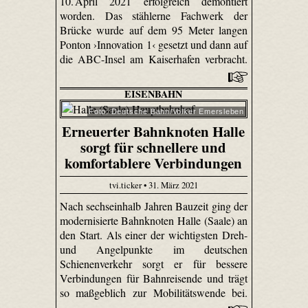
10. April 2021 erfolgreich demontiert
worden. Das stählerne Fachwerk der
Brücke wurde auf dem 95 Meter langen
Ponton ›Innovation 1‹ gesetzt und dann auf
die ABC-Insel am Kaiserhafen verbracht.
EISENBAHN
Foto: Deutsche Bahn/Volker Emersleben
Erneuerter Bahnknoten Halle
sorgt für schnellere und
komfortablere Verbindungen
tvi.ticker • 31. März 2021
Nach sechseinhalb Jahren Bauzeit ging der
modernisierte Bahnknoten Halle (Saale) an
den Start. Als einer der wichtigsten Dreh-
und Angelpunkte im deutschen
Schienenverkehr sorgt er für bessere
Verbindungen für Bahnreisende und trägt
so maßgeblich zur Mobilitätswende bei.