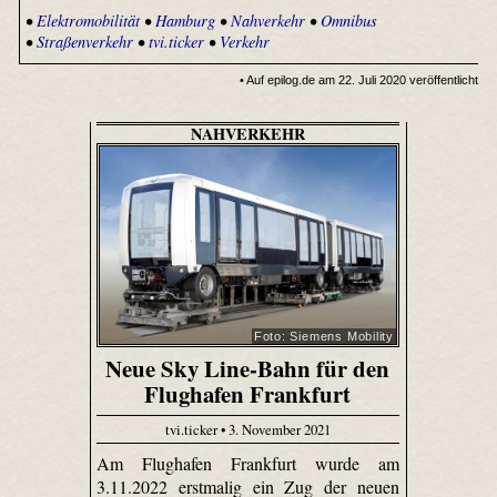
•
Elektromobilität
•
Hamburg
•
Nahverkehr
•
Omnibus
•
Straßenverkehr
•
tvi.ticker
•
Verkehr
• Auf epilog.de am 22. Juli 2020 veröffentlicht
NAHVERKEHR
Foto: Siemens Mobility
Neue Sky Line-Bahn für den
Flughafen Frankfurt
tvi.ticker • 3. November 2021
Am Flughafen Frankfurt wurde am
3.11.2022 erstmalig ein Zug der neuen