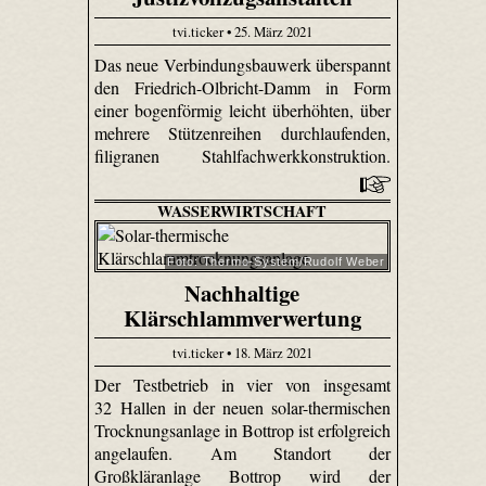
tvi.ticker • 25. März 2021
Das neue Verbindungsbauwerk überspannt
den Friedrich-Olbricht-Damm in Form
einer bogenförmig leicht überhöhten, über
mehrere Stützenreihen durchlaufenden,
filigranen Stahlfachwerkkonstruktion.
WASSERWIRTSCHAFT
Foto: Thermo-System/Rudolf Weber
Nachhaltige
Klärschlammverwertung
tvi.ticker • 18. März 2021
Der Testbetrieb in vier von insgesamt
32 Hallen in der neuen solar-thermischen
Trocknungsanlage in Bottrop ist erfolgreich
angelaufen. Am Standort der
Großkläranlage Bottrop wird der