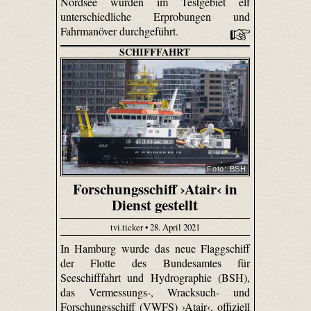
Nordsee wurden im Testgebiet elf
unterschiedliche Erprobungen und
Fahrmanöver durchgeführt.
SCHIFFFAHRT
Foto: BSH
Forschungsschiff ›Atair‹ in
Dienst gestellt
tvi.ticker • 28. April 2021
In Hamburg wurde das neue Flaggschiff
der Flotte des Bundesamtes für
Seeschifffahrt und Hydrographie (BSH),
das Vermessungs-, Wracksuch- und
Forschungsschiff (VWFS) ›Atair‹, offiziell