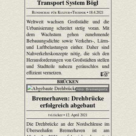
Transport System Bögl
Rundschau für Kultur+Technik
• 18.4.2021
Weltweit wachsen Großstädte und die
Urbanisierung schreitet stetig voran. Mit
dem Wachstum gehen zunehmende
Bebauungsdichte sowie Verkehrs-, Lärm-
und Luftbelastungen einher. Daher sind
Nahverkehrskonzepte nötig, die sich den
Herausforderungen von Großstädten stellen
und Stadtteile nahezu geräuschlos und
effizient vernetzen.
BRÜCKEN
Foto: Bremenports
Bremerhaven: Drehbrücke
erfolgreich abgebaut
tvi.ticker • 12. April 2021
Die Drehbrücke an der Nordschleuse im
Überseehafen Bremerhaven ist am