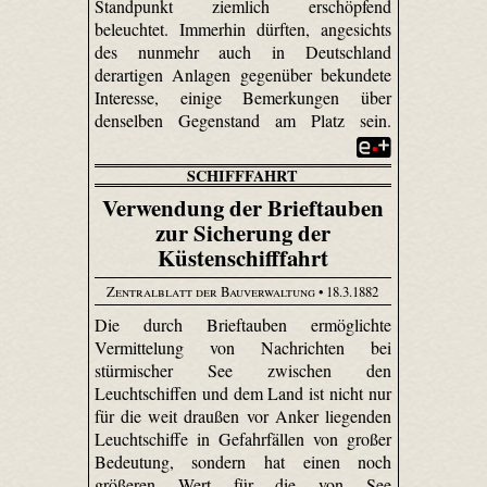
Standpunkt ziemlich erschöpfend
beleuchtet. Immerhin dürften, angesichts
des nunmehr auch in Deutschland
derartigen Anlagen gegenüber bekundete
Interesse, einige Bemerkungen über
denselben Gegenstand am Platz sein.
SCHIFFFAHRT
Verwendung der Brieftauben
zur Sicherung der
Küstenschifffahrt
Zentralblatt der Bauverwaltung
• 18.3.1882
Die durch Brieftauben ermöglichte
Vermittelung von Nachrichten bei
stürmischer See zwischen den
Leuchtschiffen und dem Land ist nicht nur
für die weit draußen vor Anker liegenden
Leuchtschiffe in Gefahrfällen von großer
Bedeutung, sondern hat einen noch
größeren Wert für die von See