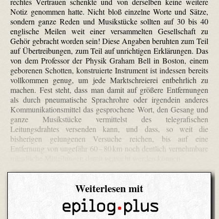
rechtes Vertrauen schenkte und von derselben keine weitere
Notiz genommen hatte. Nicht bloß einzelne Worte und Sätze,
sondern ganze Reden und Musikstücke sollten auf 30 bis 40
englische Meilen weit einer versammelten Gesellschaft zu
Gehör gebracht worden sein! Diese Angaben beruhten zum Teil
auf Übertreibungen, zum Teil auf unrichtigen Erklärungen. Das
von dem Professor der Physik Graham Bell in Boston, einem
geborenen Schotten, konstruierte Instrument ist indessen bereits
vollkommen genug, um jede Marktschreierei entbehrlich zu
machen. Fest steht, dass man damit auf größere Entfernungen
als durch pneumatische Sprachrohre oder irgendein anderes
Kommunikationsmittel das gesprochene Wort, den Gesang und
ganze Musikstücke vermittelst des telegrafischen
Leitungsdrahtes versenden kann, und dass, so weit die
bisherigen gelungenen Versuche reichen, bis auf eine
Entfernung von ungefähr 60 – 80 km noch deutlich vernehmbare
mündliche Mitteilungen damit gemacht werden können.
Weiterlesen mit