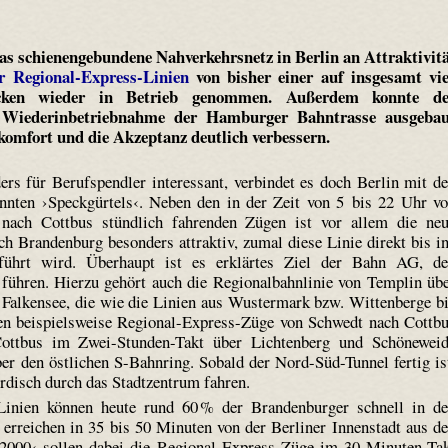
s schienengebundene Nahverkehrsnetz in Berlin an Attraktivit
r Regional-Express-Linien
von bisher einer auf insgesamt vi
cken wieder in Betrieb genommen. Außerdem konnte de
r Wiederinbetriebnahme der Hamburger Bahntrasse ausgebau
omfort und die Akzeptanz deutlich verbessern.
rs für Berufspendler interessant, verbindet es doch Berlin mit d
nnten ›Speckgürtels‹. Neben den in der Zeit von 5 bis 22 Uhr v
 nach Cottbus stündlich fahrenden Zügen ist vor allem die ne
 Brandenburg besonders attraktiv, zumal diese Linie direkt bis i
ührt wird. Überhaupt ist es erklärtes Ziel der Bahn AG, d
u führen. Hierzu gehört auch die Regionalbahnlinie von Templin üb
Falkensee, die wie die Linien aus Wustermark bzw. Wittenberge b
en beispielsweise Regional-Express-Züge von Schwedt nach Cottb
ottbus im Zwei-Stunden-Takt über Lichtenberg und Schönewei
ber den östlichen S-Bahnring. Sobald der Nord-Süd-Tunnel fertig is
rdisch durch das Stadtzentrum fahren.
-Linien können heute rund 60 % der Brandenburger schnell in d
erreichen in 35 bis 50 Minuten von der Berliner Innenstadt aus d
 2000‹ sollen dabei die Regional-Express-Züge im 30-Minuten-Ta