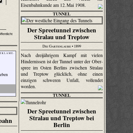
Eisenbahnkunde am 12. Mai 1908.
TUNNEL
Der Spreetunnel zwischen
fentlicht
Stralau und Treptow
Die Gartenlaube
• 1899
 E K L A M E -
Nach dreijährigem Kampf mit vielen
Hindernissen ist der Tunnel unter der Ober­
spree im Osten Berlins zwischen Stralau
und Treptow glücklich, ohne einen
Leben
einzigen schweren Unfall, vollendet
worden.
TUNNEL
Der Spreetunnel zwischen
Stralau und Treptow bei
tbahn
Berlin