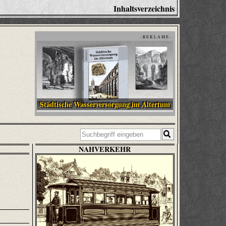
Inhaltsverzeichnis
- R E K L A M E -
Städtische Wasserversorgung im Altertum
NAHVERKEHR