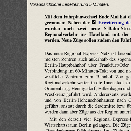
Voraussichtliche Lesezeit rund 5 Minuten.
Mit dem Fahrplanwechsel Ende Mai hat da
gewonnen: Neben der
Erweiterung de
wurden auch zwei neue S-Bahn-Stre
Regionalverkehr ins Havelland mit de
werden. Neue Züge sollen zudem den Fahrk
Das neue Regional-Express-Netz ist besonde
meisten Zentren auch außerhalb des sogena
Berlin-Hauptbahnhof über Frankfurt/Oder
Verbindung im 60-Minuten-Takt von und nach
westliche Zentrum zum Bahnhof Zoo gef
Regionalverkehr weiter in die Innenstadt z
Oranienburg, Hennigsdorf, Falkenhagen und 
Westkreuz geführt wird. Andererseits werd
und von Berlin-Hohenschönhausen nach C
geführt, anstatt durch die Stadtmitte bzw. ü
werden dann aber Züge aus der Region unteri
Mit den derzeit vier Regional-Express
Wirtschaftsraum Berlin gelangen. Die Züge 
›Brandenburger Städtekranz‹. Im ›Zielnetz