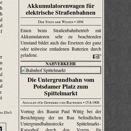
te
Akkumulatorenwagen für
ch
elektrische Straßenbahnen
ch
nd
Der Stein der Weisen
• 1894
nd
Einen beim Straßenbahnbetrieb mit
lf
Akkumulatoren sehr zu beachtenden
Umstand bildet auch das Ersetzen der ganz
oder teilweise entladenen Batterien durch
geladene.
er
en
NAHVERKEHR
er
rd
Die Untergrundbahn vom
en
Potsdamer Platz zum
nd
n:
Spittelmarkt
it
Annalen für Gewerbe und Bauwesen
• 15.8.1908
Vortrag des Baurat Paul Wittig bei der
as Ebelt
Besichtigung der im Bau befindlichen
Untergrundbahnstrecke Spittelmarkt–
Kaiserhof durch den Verein für