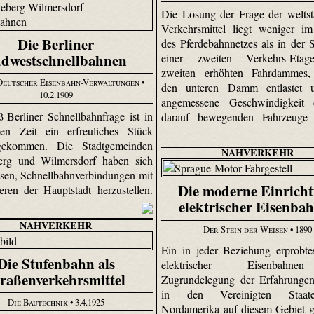
Die Lösung der Frage der weltst
Verkehrsmittel liegt weniger i
Die Berliner
des Pferdebahnnetzes als in der 
dwestschnellbahnen
einer zweiten Verkehrs-Etag
zweiten erhöhten Fahrdammes,
Deutscher Eisenbahn-Verwaltungen
•
den unteren Damm entlastet 
10.2.1909
angemessene Geschwindigkeit 
-Berliner Schnellbahnfrage ist in
darauf bewegenden Fahrzeuge ge
ten Zeit ein erfreuliches Stück
gekommen. Die Stadtgemeinden
NAHVERKEHR
erg und Wilmersdorf haben sich
ssen, Schnellbahnverbindungen mit
Die moderne Einrich
ren der Hauptstadt herzustellen.
elektrischer Eisenba
NAHVERKEHR
Der Stein der Weisen
• 1890
Ein in jeder Beziehung erprobt
Die Stufenbahn als
elektrischer Eisenbahn
raßenverkehrsmittel
Zugrundelegung der Erfahrungen
in den Vereinigten Staa
Die Bautechnik
• 3.4.1925
Nordamerika auf diesem Gebiet 