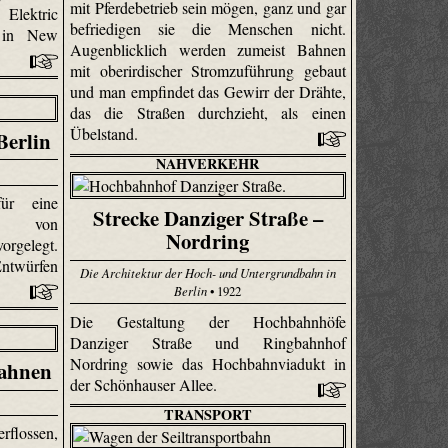
mit Pferdebetrieb sein mögen, ganz und gar
Elektric
befriedigen sie die Menschen nicht.
 in New
Augenblicklich werden zumeist Bahnen
mit oberirdischer Stromzuführung gebaut
und man empfindet das Gewirr der Drähte,
das die Straßen durchzieht, als einen
Übelstand.
Berlin
NAHVERKEHR
ür eine
Strecke Danziger Straße –
in von
Nordring
rgelegt.
Entwürfen
Die Architektur der Hoch- und Untergrundbahn in
Berlin
• 1922
Die Gestaltung der Hochbahnhöfe
Danziger Straße und Ringbahnhof
Nordring sowie das Hochbahnviadukt in
bahnen
der Schönhauser Allee.
TRANSPORT
erflossen,