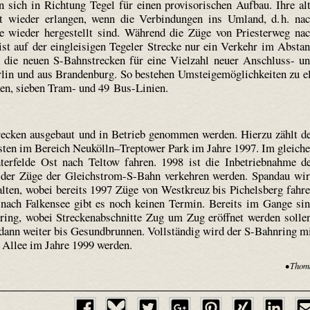
n sich in Richtung Tegel für einen provisorischen Aufbau. Ihre al
t wieder erlangen, wenn die Verbindungen ins Umland, d. h. na
e wieder hergestellt sind. Während die Züge von Priesterweg na
ist auf der eingleisigen Tegeler Strecke nur ein Verkehr im Absta
die neuen S-Bahnstrecken für eine Vielzahl neuer Anschluss- u
lin und aus Brandenburg. So bestehen Umsteigemöglichkeiten zu e
en, sieben Tram- und 49 Bus-Linien.
recken ausgebaut und in Betrieb genommen werden. Hierzu zählt d
ten im Bereich Neukölln–Treptower Park im Jahre 1997. Im gleich
terfelde Ost nach Teltow fahren. 1998 ist die Inbetriebnahme d
f der Züge der Gleichstrom-S-Bahn verkehren werden. Spandau wi
lten, wobei bereits 1997 Züge von Westkreuz bis Pichelsberg fahr
 nach Falkensee gibt es noch keinen Termin. Bereits im Gange si
ing, wobei Streckenabschnitte Zug um Zug eröffnet werden solle
dann weiter bis Gesundbrunnen. Vollständig wird der S-Bahnring m
Allee im Jahre 1999 werden.
• Thom