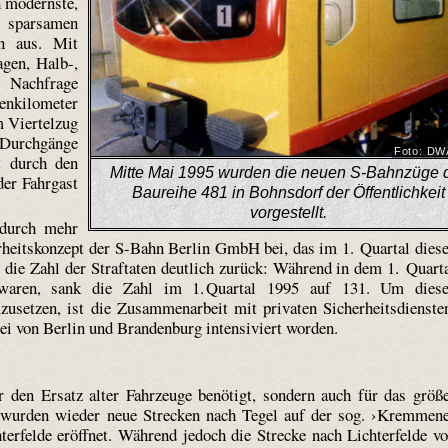
h modernste,
 sparsamen
gn aus. Mit
agen, Halb-,
Nachfrage
enkilometer
m Viertelzug
 Durchgänge
Foto: D
t durch den
Mitte Mai 1995 wurden die neuen S-Bahnzüge 
der Fahrgast
Baureihe 481 in Bohnsdorf der Öffentlichkeit
vorgestellt.
 durch mehr
erheitskonzept der S-Bahn Berlin GmbH bei, das im 1. Quartal dies
g die Zahl der Straftaten deutlich zurück: Während in dem 1. Quart
waren, sank die Zahl im 1. Quartal 1995 auf 131. Um dies
mzusetzen, ist die Zusammenarbeit mit privaten Sicherheitsdienste
i von Berlin und Brandenburg intensiviert worden.
 den Ersatz alter Fahrzeuge benötigt, sondern auch für das größ
wurden wieder neue Strecken nach Tegel auf der sog. ›Kremmen
erfelde eröffnet. Während jedoch die Strecke nach Lichterfelde v