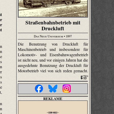
ät
er
Straßenbahnbetrieb mit
r
Druckluft
t
Das Neue Universum
• 1897
Die Benutzung von Druckluft für
en
Maschinenbetrieb und insbesondere für
on
Lokomotiv- und Eisenbahnwagenbetrieb
ue
ist nicht neu, und vor einigen Jahren hat die
ns
ausgedehnte Benutzung der Druckluft für
en
Motorbetrieb viel von sich reden gemacht.
er
is
us
de
t,
REKLAME
en
en
kt