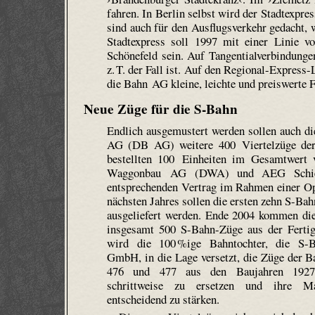
fahren. In Berlin selbst wird der Stadtexpre
sind auch für den Ausflugsverkehr gedacht, 
Stadtexpress soll 1997 mit einer Linie 
Schönefeld sein. Auf Tangentialverbindunge
z. T. der Fall ist. Auf den Regional-Expres
die Bahn AG kleine, leichte und preiswerte 
Neue Züge für die S-Bahn
Endlich ausgemustert werden sollen auch di
AG (DB AG) weitere 400 Viertelzüge der 
bestellten 100 Einheiten im Gesamtwert
Waggonbau AG (DWA) und AEG Schiene
entsprechenden Vertrag im Rahmen einer Op
nächsten Jahres sollen die ersten zehn S-Bah
ausgeliefert werden. Ende 2004 kommen die
insgesamt 500 S-Bahn-Züge aus der Ferti
wird die 100 %ige Bahntochter, die S-
GmbH, in die Lage versetzt, die Züge der B
476 und 477 aus den Baujahren 192
schrittweise zu ersetzen und ihre Mar
entscheidend zu stärken.