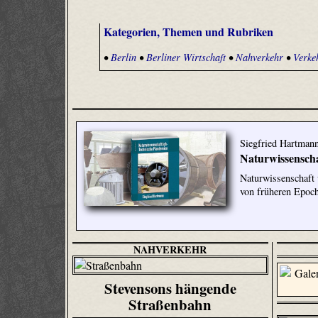
Kategorien, Themen und Rubriken
•
Berlin
•
Berliner Wirtschaft
•
Nahverkehr
•
Verke
Siegfried Hartman
Naturwissenscha
Naturwissenschaft 
von früheren Epoc
NAHVERKEHR
Stevensons hängende
Straßenbahn