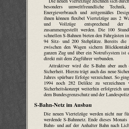
Die neuen Viertelzüge zeichnen sich durc
besonders umweltfreundliche Technik,
Energieverbrauch und zeitgemäßes Desi
ihnen können flexibel Viertelzüge aus 2 W
und Vollzüge entsprechend der 
zusammengestellt werden. Die 100 Stund
schnellen S-Bahnen bieten den Fahrgästen i
94 Sitz- und 200 Stehplätze. Bereits die
zwischen den Wagen sichern Blickkontak
ganzen Zug und über ein Notrufsystem ist 
direkt mit dem Zugführer verbunden.
Attraktiver wird die S-Bahn aber auch
Sicherheit. Hierzu trägt auch das neue Sich
Jahres spürbare Erfolge verzeichnet. So gin
1994 noch 282 Delikte zu verzeichnen 
Sicherheitskonzept weiterhin erfolgreich u
dem Bundesgrenzschutz und der Landespolize
S-Bahn-Netz im Ausbau
Die neuen Viertelzüge werden nicht nur für
werdende S-Bahnnetz. Ende dieses Monats 
Bahn‹ und auf der Anhalter Bahn nach Licht