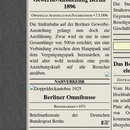
Die Stuf
1896
Straße
Offizielle Ausstellungs-Nachrichten
• 7.3.1896
Gegens
Beseitig
Die Stufenbahn auf der Berliner Gewerbe-
Geschäft
Ausstellung gelangt nun doch zur
Ausführung. Zwar wird sie nur in einer
Gesamtlänge von 500 m errichtet, um eine
Verbindung zwischen dem Hauptpark und
dem Vergnügungspark herzustellen, sie
wird aber wohl trotzdem eine große
Das Bo
Anziehungskraft auf alle Besucher
el
ausüben.
Zentral
NAHVERKEHR
Vom Hau
Hochbah
Berliner Omnibusse
ein nörd
Platz ab
Briefmarken
• 1973
von Os
Briefmarkensatz der Deutschen
kommend
Bundespost Berlin.
übergeh