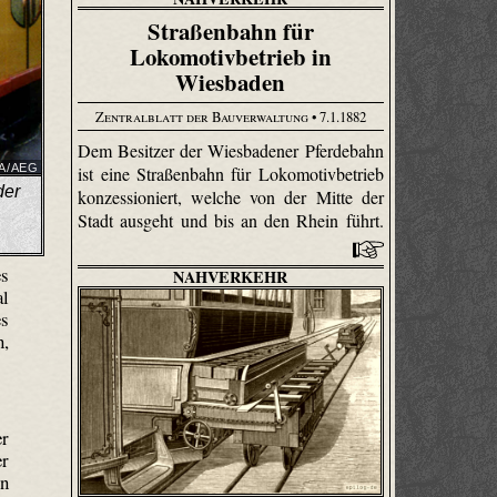
Straßenbahn für
Lokomotivbetrieb in
Wiesbaden
Zentralblatt der Bauverwaltung
• 7.1.1882
Dem Besitzer der Wiesbadener Pferdebahn
WA/AEG
ist eine Straßenbahn für Loko­motiv­betrieb
der
konzessioniert, welche von der Mitte der
Stadt ausgeht und bis an den Rhein führt.
es
NAHVERKEHR
al
es
n,
er
er
on