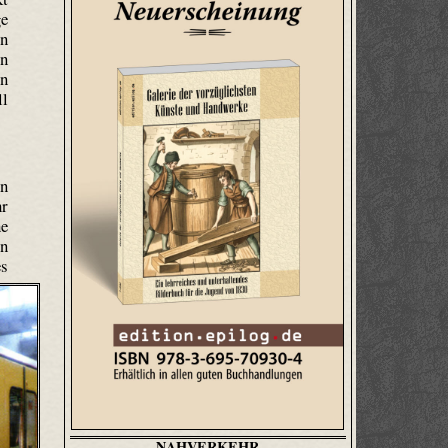
ge
en
en
on
ll
hn
hr
he
n
es
NAHVERKEHR