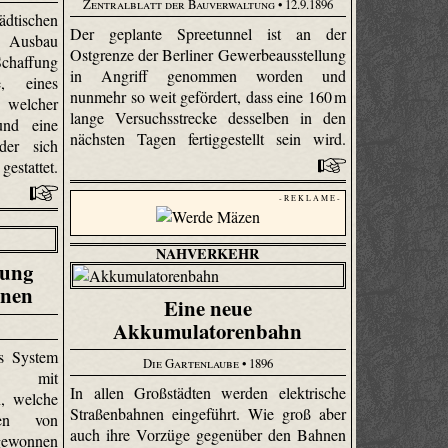
Zentralblatt der Bauverwaltung
• 12.9.1896
ädtischen
Der geplante Spree­tunnel ist an der
m Ausbau
Ostgrenze der Berliner Gewerbeausstellung
Schaffung
in Angriff genommen worden und
e, eines
nunmehr so weit gefördert, dass eine 160 m
 welcher
lange Versuchsstrecke desselben in den
und eine
nächsten Tagen fertiggestellt sein wird.
der sich
stattet.
- R E K L A M E -
NAHVERKEHR
tung
hnen
Eine neue
Akkumulatorenbahn
es System
Die Gartenlaube
• 1896
en mit
In allen Großstädten werden elektrische
, welche
Straßenbahnen eingeführt. Wie groß aber
ten von
auch ihre Vorzüge gegenüber den Bahnen
gewonnen