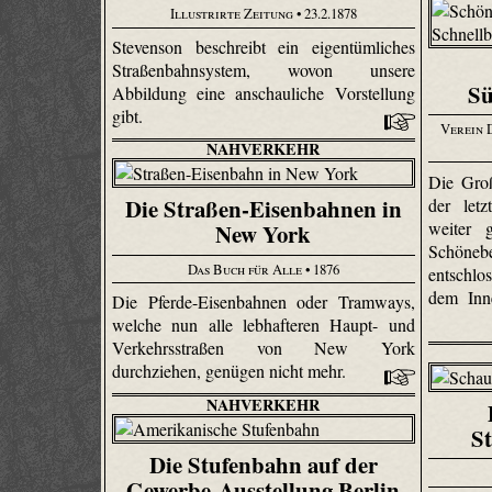
Illustrirte Zeitung
• 23.2.1878
Stevenson beschreibt ein eigentümliches
Straßenbahnsystem, wovon unsere
Sü
Abbildung eine anschauliche Vorstellung
gibt.
Verein 
NAHVERKEHR
Die Groß
Die Straßen-Eisenbahnen in
der letz
weiter 
New York
Schöneb
Das Buch für Alle
• 1876
entschlo
dem Inne
Die Pferde-Eisenbahnen oder Tramways,
welche nun alle lebhafteren Haupt- und
Verkehrsstraßen von New York
durchziehen, genügen nicht mehr.
NAHVERKEHR
St
Die Stufenbahn auf der
Gewerbe-Ausstellung Berlin