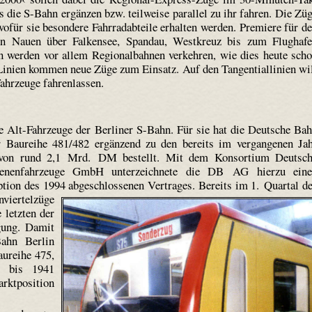
ss die S-Bahn ergänzen bzw. teilweise parallel zu ihr fahren. Die Zü
wofür sie besondere Fahrradabteile erhalten werden. Premiere für d
von Nauen über Falkensee, Spandau, Westkreuz bis zum Flughaf
n werden vor allem Regionalbahnen verkehren, wie dies heute sch
s-Linien kommen neue Züge zum Einsatz. Auf den Tangentiallinien wi
Fahrzeuge fahrenlassen.
e Alt-Fahrzeuge der Berliner S-Bahn. Für sie hat die Deutsche Ba
Baureihe 481/482 ergänzend zu den bereits im vergangenen Ja
 von rund 2,1 Mrd. DM bestellt. Mit dem Konsortium Deutsc
nfahrzeuge GmbH unterzeichnete die DB AG hierzu eine
tion des 1994 abgeschlossenen Vertrages.
Bereits im 1. Quartal d
nviertelzüge
 letzten der
gung. Damit
Bahn Berlin
aureihe 475,
7 bis 1941
ktposition