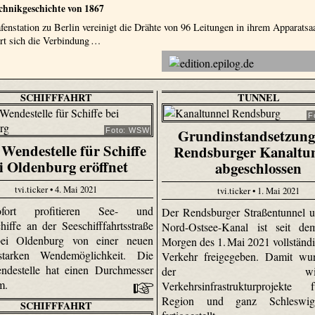
echnikgeschichte von 1867
fenstation zu Berlin vereinigt die Drähte von 96 Leitungen in ihrem Apparatsa
ert sich die Verbindung …
SCHIFFFAHRT
TUNNEL
F
Grundinstandsetzung
Foto: WSW
Wendestelle für Schiffe
Rendsburger Kanaltu
i Oldenburg eröffnet
abgeschlossen
tvi.ticker • 4. Mai 2021
tvi.ticker • 1. Mai 2021
ort profitieren See- und
Der Rendsburger Straßentunnel 
hiffe an der Seeschifffahrtsstraße
Nord-Ostsee-Kanal ist seit de
ei Oldenburg von einer neuen
Morgen des 1. Mai 2021 vollständi
gsstarken Wendemöglichkeit. Die
Verkehr freigegeben. Damit wur
ndestelle hat einen Durchmesser
der wichtig
 m.
Verkehrsinfrastrukturprojekte
Region und ganz Schleswig-
SCHIFFFAHRT