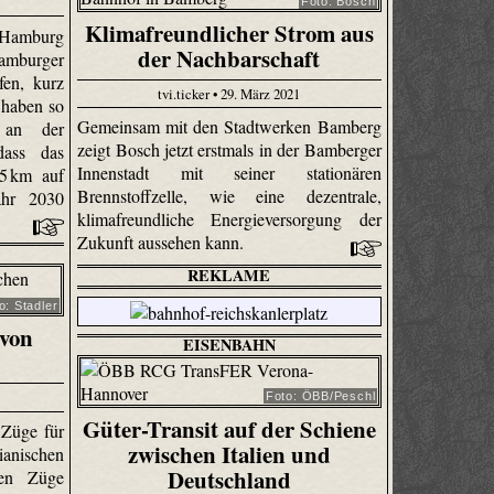
Foto: Bosch
Klimafreundlicher Strom aus
 Hamburg
der Nachbarschaft
amburger
fen, kurz
tvi.ticker • 29. März 2021
 haben so
Gemeinsam mit den Stadtwerken Bamberg
e an der
zeigt Bosch jetzt erstmals in der Bamberger
dass das
Innenstadt mit seiner stationären
45 km auf
Brennstoffzelle, wie eine dezentrale,
hr 2030
klimafreundliche Energieversorgung der
Zukunft aussehen kann.
REKLAME
o: Stadler
von
EISENBAHN
Foto: ÖBB/Peschl
Güter-Transit auf der Schiene
e Züge für
zwischen Italien und
anischen
Deutschland
uen Züge