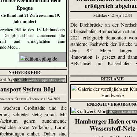
trieller Revolution und Belle
erfolgreich abgeba
Époque
rste Band mit 21 Zeitreisen ins 19.
tvi.ticker • 12. April 2021
Jahrhundert
Die Drehbrücke an der Nordsch
weiten Hälfte des 18. Jahrhunderts
Überseehafen Bremerhaven ist am 
en Dampfmaschinen zunehmend die
2021 erfolgreich demontiert wo
kraft und ermöglichten eine
stählerne Fachwerk der Brücke 
ende Mec …
dem 95 Meter langen 
›Innovation 1‹ gesetzt und dan
ABC-Insel am Kaiserhafen ve
NAHVERKEHR
REKLAME
Foto: Firmengruppe Max Bögl
ansport System Bögl
chau für Kultur+Technik
• 18.4.2021
ENERGIEVERSORGUN
t wachsen Großstädte und die
Foto: HHM/Michae
erung schreitet stetig voran. Mit
Hamburger Hafen erwe
chstum gehen zunehmende
Wasserstoff-Netz
gsdichte sowie Verkehrs-, Lärm-
tbelastungen einher. Daher sind