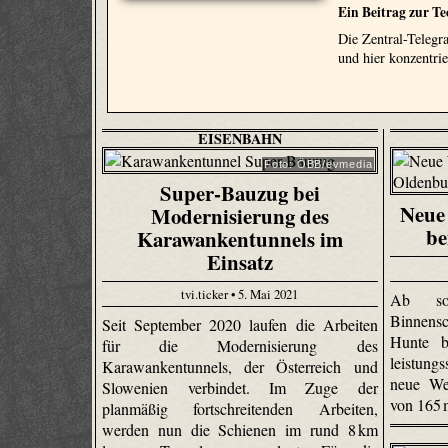
Ein Beitrag zur T
Die Zentral-Telegra
und hier konzentri
EISENBAHN
Foto: ÖBB/evmedia
Super-Bauzug bei
Neue 
Modernisierung des
be
Karawankentunnels im
Einsatz
tvi.ticker • 5. Mai 2021
Ab sof
Binnensc
Seit September 2020 laufen die Arbeiten
Hunte b
für die Modernisierung des
leistun
Karawankentunnels, der Österreich und
neue We
Slowenien verbindet. Im Zuge der
von 165
planmäßig fortschreitenden Arbeiten,
werden nun die Schienen im rund 8 km