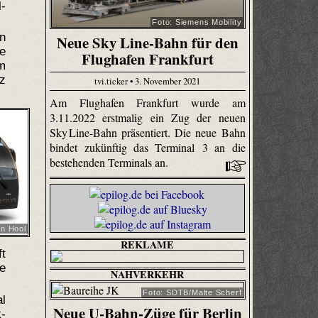
-
Foto: Siemens Mobility
en
Neue Sky Line-Bahn für den
e
Flughafen Frankfurt
m
nz
tvi.ticker • 3. November 2021
Am Flughafen Frankfurt wurde am
3.11.2022 erstmalig ein Zug der neuen
Sky Line-Bahn präsentiert. Die neue Bahn
bindet zukünftig das Terminal 3 an die
bestehenden Terminals an.
an Hool
REKLAME
ft
e
NAHVERKEHR
Foto: SDTB/Malte Scherf
al
Neue U-Bahn-Züge für Berlin
-