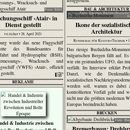
fertiggestellt.
BAU & ARCHITEKTUR
Foto: BSH
Foto: Darmon Richter/Buzludzh
chungsschiff ›Atair‹ in
F
Dienst gestellt
Ikone der sozialistis
Architektur
tvi.ticker • 28. April 2021
Rundschau für Kultur+Technik
• 1
urg wurde das neue Flaggschiff
otte des Bundesamtes für
Das riesige Buzludzha-Monumen
fffahrt und Hydrographie (BSH),
bulgarischen Bergen fällt auf. Es 
rmessungs-, Wracksuch- und
wie ein gestrandetes UFO, das i
gsschiff (VWFS) ›Atair‹, offiziell
verfällt. Im Interview erklärt Pro
 gestellt.
Danzl, wie die Denkmalik
sozialistischen Nachkriegsmoderne
REKLAME
werden soll, warum es dabei
kontrollierten Verfall geht und 
nicht nur die größten modernen W
Europas beeindruckt haben.
BRÜCKEN
Foto: Br
ndel & Industrie zwischen
Bremerhaven: Drehbr