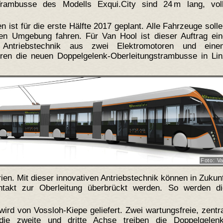
Trambusse des Modells Exqui.City sind 24 m lang, voll
n ist für die erste Hälfte 2017 geplant. Alle Fahrzeuge soll
en Umgebung fahren. Für Van Hool ist dieser Auftrag ein
 Antriebstechnik aus zwei Elektromotoren und eine
ahren die neuen Doppelgelenk-Oberleitungstrambusse in Li
Foto: V
ien. Mit dieser innovativen Antriebstechnik können in Zukun
takt zur Oberleitung überbrückt werden. So werden di
wird von Vossloh-Kiepe geliefert. Zwei wartungsfreie, zentr
die zweite und dritte Achse treiben die Doppelgelenk