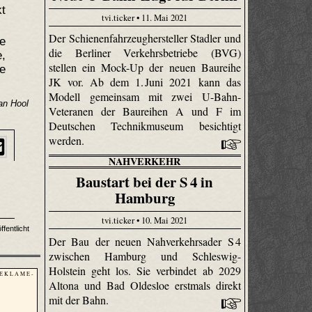
kt
tvi.ticker • 11. Mai 2021
Der Schienenfahrzeughersteller Stadler und
ie
die Berliner Verkehrsbetriebe (BVG)
e,
stellen ein Mock-Up der neuen Baureihe
e
JK vor. Ab dem 1. Juni 2021 kann das
Modell gemeinsam mit zwei U-Bahn-
an Hool
Veteranen der Baureihen A und F im
Deutschen Technikmuseum besichtigt
werden.
NAHVERKEHR
Baustart bei der S 4 in
Hamburg
tvi.ticker • 10. Mai 2021
fentlicht
Der Bau der neuen Nahverkehrsader S 4
zwischen Hamburg und Schleswig-
Holstein geht los. Sie verbindet ab 2029
 E K L A M E -
Altona und Bad Oldesloe erstmals direkt
mit der Bahn.