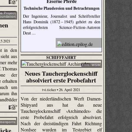
Eiserne Pferde
Technische Plaudereien und Betrachtungen
a Project
Der Ingenieur, Journalist und Schriftsteller
oundation
Hans Dominik (1872 – 1945) gehört zu den
chen
erfolgreichsten Science-Fiction-Autoren
Deut …
.5.2021
t in den
sieht aus
SCHIFFFAHRT
mmer mehr
Foto: WSW
f. Thomas
Neues Taucherglockenschiff
one der
absolviert erste Probefahrt
 erhalten
 auch um
tvi.ticker • 26. April 2021
warum ihn
Von der niederländischen Werft Damen-
andbilder
Shipyard aus hat das neue
Taucherglockenschiff ›Archimedes‹ die
erste Probefahrt erfolgreich absolviert.
Nach der dreistündigen Fahrt Richtung
emenports
ücke
Nordsee wurden im Testgebiet elf