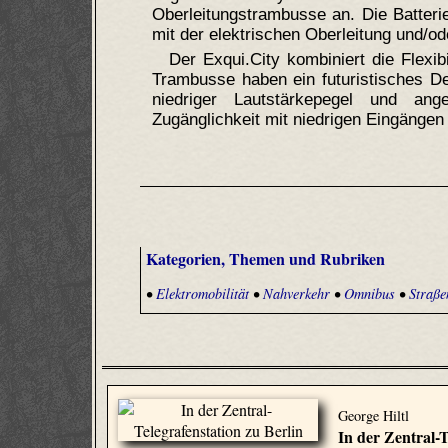
Oberleitungstrambusse an. Die Batteri
mit der elektrischen Oberleitung und/
Der Exqui.City kombiniert die Flexib
Trambusse haben ein futuristisches D
niedriger Lautstärkepegel und an
Zugänglichkeit mit niedrigen Eingängen 
Kategorien, Themen und Rubriken
•
Elektromobilität
•
Nahverkehr
•
Omnibus
•
Straße
George Hiltl
In der Zentral-T