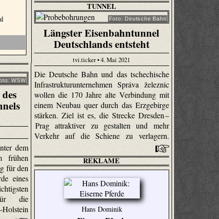
TUNNEL
al
Foto: Deutsche Bahn
Längster Eisenbahntunnel
Deutschlands entsteht
tvi.ticker • 4. Mai 2021
Die Deutsche Bahn und das tschechische
oto: WSW
Infrastrukturunternehmen Správa železnic
 des
wollen die 170 Jahre alte Verbindung mit
nnels
einem Neubau quer durch das Erzgebirge
stärken. Ziel ist es, die Strecke Dresden –
Prag attraktiver zu gestalten und mehr
Verkehr auf die Schiene zu verlagern.
unter dem
m frühen
REKLAME
g für den
de eines
sten
 für die
Holstein
Hans Dominik