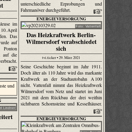
unterschiedliche Erprobungen und
ut
Fahrmanöver durchgeführt.
ENERGIEVERSORGUNG
leuse im
Foto: Vattenfall
10. April
Das Heizkraftwerk Berlin-
rden. Das
Wilmersdorf verabschiedet
wurde auf
sich
Ponton
n auf die
tvi.ticker • 29. März 2021
rbracht.
Seine Geschichte beginnt im Jahr 1911.
Doch älter als 110 Jahre wird das markante
Kraftwerk an der Stadtautobahn A 100
nicht. Vattenfall nimmt das Heizkraftwerk
Wilmersdorf vom Netz und startet im Juni
2021 mit dem Rückbau der drei weithin
G
sichtbaren Schornsteine und Kesselhäuser.
l Lindner
itert
ENERGIEVERSORGUNG