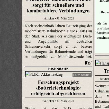
Indus
sorgt für schnellere und
komfortablere Verbindungen
Der e
tvi.ticker • 31. März 2021
Ab der z
Nach sechseinhalb Jahren Bauzeit ging der
ersetzt
modernisierte Bahnknoten Halle (Saale) an
Muskel
den Start. Als einer der wichtigsten Dreh-
zunehm
und Angelpunkte im deutschen
Schienenverkehr sorgt er für bessere
Verbindungen für Bahnreisende und trägt
so maßgeblich zur Mobilitätswende bei.
EISENBAHN
Tr
Foto: Stadler
Runds
Forschungsprojekt
Weltwei
›Batterietechnologie‹
Urbanisi
erfolgreich abgeschlossen
dem Wa
tvi.ticker • 30. März 2021
Bebauun
und Luf
Stadler hat das 2018 gestartete