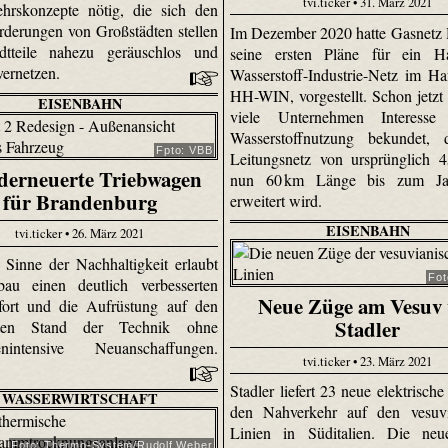
tvi.ticker • 31. März 2021
hrskonzepte nötig, die sich den
rderungen von Großstädten stellen
Im Dezember 2020 hatte Gasnetz
dtteile nahezu geräuschlos und
seine ersten Pläne für ein H
 vernetzen.
Wasserstoff-Industrie-Netz im Ha
HH-WIN, vorgestellt. Schon jetzt
EISENBAHN
viele Unternehmen Interess
Wasserstoffnutzung bekundet, 
Fpto: VBB
Leitungsnetz von ursprünglich 
erneuerte Triebwagen
nun 60 km Länge bis zum Ja
für Brandenburg
erweitert wird.
EISENBAHN
tvi.ticker • 26. März 2021
Sinne der Nachhaltigkeit erlaubt
Fot
au einen deutlich verbesserten
Neue Züge am Vesuv 
fort und die Aufrüstung auf den
Stadler
sten Stand der Technik ohne
cenintensive Neuanschaffungen.
tvi.ticker • 23. März 2021
Stadler liefert 23 neue elektrisch
WASSERWIRTSCHAFT
den Nahverkehr auf den vesuvi
Linien in Süditalien. Die ne
Foto: Thermo-System/Rudolf Weber