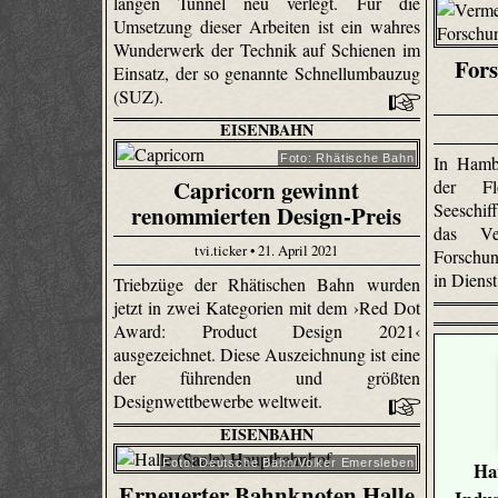
langen Tunnel neu verlegt. Für die
Umsetzung dieser Arbeiten ist ein wahres
Wunderwerk der Technik auf Schienen im
Fors
Einsatz, der so genannte Schnellumbauzug
(SUZ).
EISENBAHN
Foto: Rhätische Bahn
In Hamb
Capricorn gewinnt
der Fl
Seeschi
renommierten Design-Preis
das Ve
tvi.ticker • 21. April 2021
Forschun
in Dienst
Triebzüge der Rhätischen Bahn wurden
jetzt in zwei Kategorien mit dem ›Red Dot
Award: Product Design 2021‹
ausgezeichnet. Diese Auszeichnung ist eine
der führenden und größten
Designwettbewerbe weltweit.
EISENBAHN
Foto: Deutsche Bahn/Volker Emersleben
Ha
Erneuerter Bahnknoten Halle