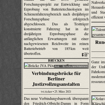
Nahverke
Forschungsprojekt zur Entwicklung und
Herausfo
Erprobung von Batterietechnologien im
und Sta
Schienenfahrzeugbereich nach dreijähriger
effizient
Forschungsphase erfolgreich
abgeschlossen. Das als Testträger
konstruierte Fahrzeug hat in der
dreijährigen Erprobungsphase die
anfänglichen Erwartungen mit einer
Rund
nachgewiesenen Reichweite im reinen
Batteriebetrieb von 185 km weit
übertroffen.
BRÜCKEN
Ganz im 
der Umb
Abb.: Schulitzarchitekten
Fahrkom
Verbindungsbrücke für
modern
Berliner
ressour
Justizvollzugsanstalten
tvi.ticker • 25. März 2021
Das neue Verbindungsbauwerk überspannt
den Friedrich-Olbricht-Damm in Form