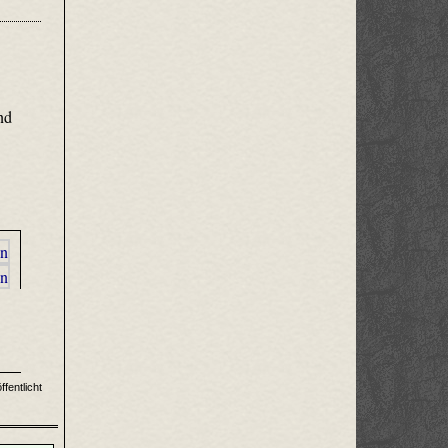
nd
fentlicht