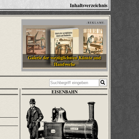
Inhaltsverzeichnis
- R E K L A M E -
Galerie der vorzüglichsten Künste und
Handwerke
EISENBAHN