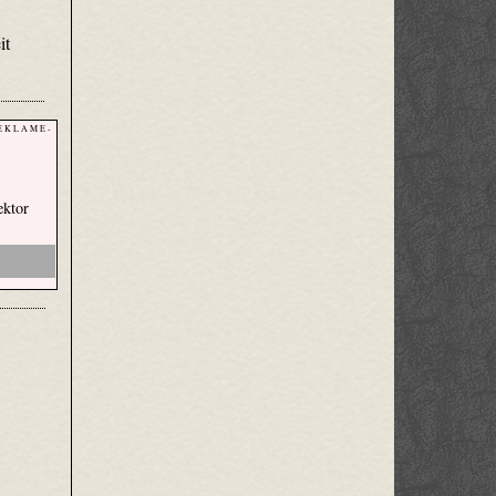
it
E K L A M E -
ektor