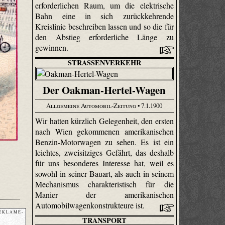
erforderlichen Raum, um die elektrische
Bahn eine in sich zurückkehrende
Kreislinie beschreiben lassen und so die für
den Abstieg erforderliche Länge zu
gewinnen.
STRASSENVERKEHR
Der Oakman-Hertel-Wagen
Allgemeine Automobil-Zeitung
• 7.1.1900
Wir hatten kürzlich Gelegenheit, den ersten
nach Wien gekommenen amerikanischen
Benzin-Motorwagen zu sehen. Es ist ein
leichtes, zweisitziges Gefährt, das deshalb
für uns besonderes Interesse hat, weil es
sowohl in seiner Bauart, als auch in seinem
Mechanismus charakteristisch für die
Manier der amerikanischen
Automobilwagenkonstrukteure ist.
E K L A M E -
TRANSPORT