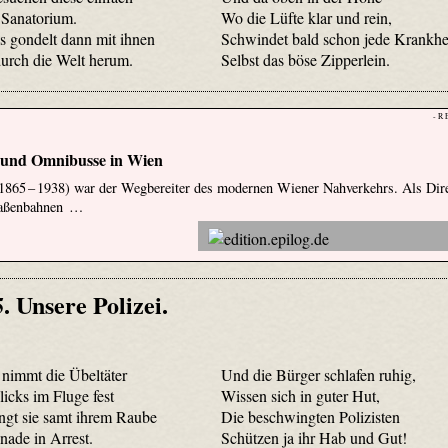
 Sanatorium.
Wo die Lüfte klar und rein,
s gondelt dann mit ihnen
Schwindet bald schon jede Krankhe
durch die Welt herum.
Selbst das böse Zipperlein.
- R 
und Omnibusse in Wien
1865 – 1938) war der Wegbereiter des modernen Wiener Nahverkehrs. Als Dir
traßenbahnen …
5. Unsere Polizei.
 nimmt die Übeltäter
Und die Bürger schlafen ruhig,
icks im Fluge fest
Wissen sich in guter Hut,
ngt sie samt ihrem Raube
Die beschwingten Polizisten
ade in Arrest.
Schützen ja ihr Hab und Gut!