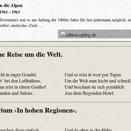
n die Alpen
1961 – 1963
tswunders war es am Anfang der 1960er Jahre für fast jedermann möglich, in
Selbst ›exotische‹ Ziele …
ne Reise um die Welt.
cht in enger Gondel,
Und so reist in wen’gen Tagen
t’ bei den Luftballons,
Um die Welt man leicht und schnell
an reist in einem Gasthof
Und beschaut sie sich gemütlich
anden und Salons.
Aus dem fliegenden Hotel.
rium ›In hohen Regionen‹.
suchen diese einfach
Und da oben in der Höhe