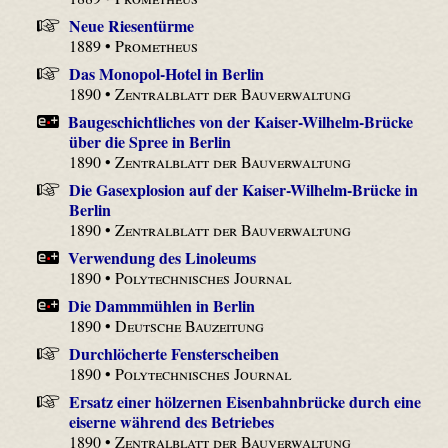
Neue Riesentürme
1889 •
Prometheus
Das Monopol-Hotel in Berlin
1890 •
Zentralblatt der Bauverwaltung
Baugeschichtliches von der Kaiser-Wilhelm-Brücke
über die Spree in Berlin
1890 •
Zentralblatt der Bauverwaltung
Die Gasexplosion auf der Kaiser-Wilhelm-Brücke in
Berlin
1890 •
Zentralblatt der Bauverwaltung
Verwendung des Linoleums
1890 •
Polytechnisches Journal
Die Dammmühlen in Berlin
1890 •
Deutsche Bauzeitung
Durchlöcherte Fensterscheiben
1890 •
Polytechnisches Journal
Ersatz einer hölzernen Eisenbahnbrücke durch eine
eiserne während des Betriebes
1890 •
Zentralblatt der Bauverwaltung