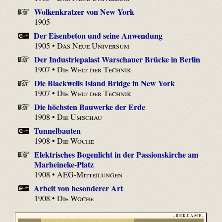
Wolkenkratzer von New York
1905
Der Eisenbeton und seine Anwendung
1905 •
Das Neue Universum
Der Industriepalast Warschauer Brücke in Berlin
1907 •
Die Welt der Technik
Die Blackwells Island Bridge in New York
1907 •
Die Welt der Technik
Die höchsten Bauwerke der Erde
1908 •
Die Umschau
Tunnelbauten
1908 •
Die Woche
Elektrisches Bogenlicht in der Passionskirche am
Marheineke-Platz
1908 •
AEG-Mitteilungen
Arbeit von besonderer Art
1908 •
Die Woche
- R E K L A M E -