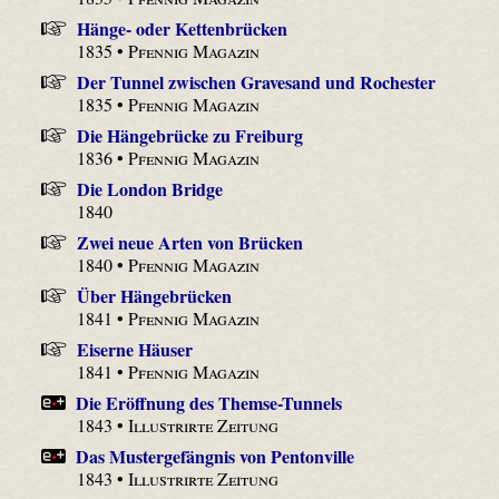
Hänge- oder Kettenbrücken
1835 •
Pfennig Magazin
Der Tunnel zwischen Gravesand und Rochester
1835 •
Pfennig Magazin
Die Hängebrücke zu Freiburg
1836 •
Pfennig Magazin
Die London Bridge
1840
Zwei neue Arten von Brücken
1840 •
Pfennig Magazin
Über Hängebrücken
1841 •
Pfennig Magazin
Eiserne Häuser
1841 •
Pfennig Magazin
Die Eröffnung des Themse-Tunnels
1843 •
Illustrirte Zeitung
Das Mustergefängnis von Pentonville
1843 •
Illustrirte Zeitung