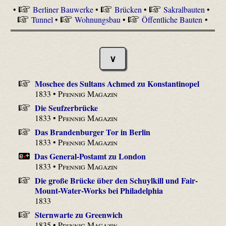
•
Berliner Bauwerke
•
Brücken
•
Sakralbauten
•
Tunnel
•
Wohnungsbau
•
Öffentliche Bauten
•
∨
Moschee des Sultans Achmed zu Konstantinopel
1833 •
Pfennig Magazin
Die Seufzerbrücke
1833 •
Pfennig Magazin
Das Brandenburger Tor in Berlin
1833 •
Pfennig Magazin
Das General-Postamt zu London
1833 •
Pfennig Magazin
Die große Brücke über den Schuylkill und Fair-
Mount-Water-Works bei Philadelphia
1833
Sternwarte zu Greenwich
1835 •
Pfennig Magazin