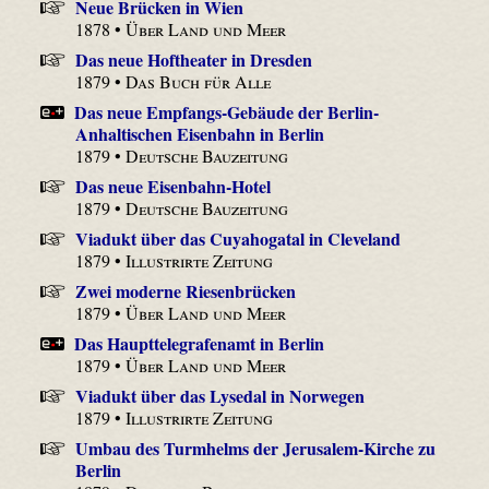
Neue Brücken in Wien
1878 •
Über Land und Meer
Das neue Hoftheater in Dresden
1879 •
Das Buch für Alle
Das neue Empfangs-Gebäude der Berlin-
Anhaltischen Eisenbahn in Berlin
1879 •
Deutsche Bauzeitung
Das neue Eisenbahn-Hotel
1879 •
Deutsche Bauzeitung
Viadukt über das Cuyahogatal in Cleveland
1879 •
Illustrirte Zeitung
Zwei moderne Riesenbrücken
1879 •
Über Land und Meer
Das Haupttelegrafenamt in Berlin
1879 •
Über Land und Meer
Viadukt über das Lysedal in Norwegen
1879 •
Illustrirte Zeitung
Umbau des Turmhelms der Jerusalem-Kirche zu
Berlin