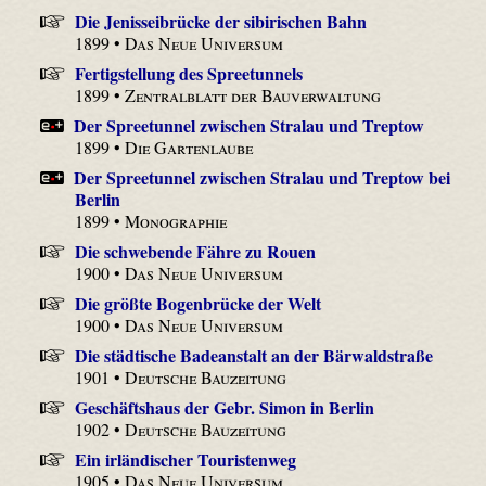
Die Jenisseibrücke der sibirischen Bahn
1899 •
Das Neue Universum
Fertigstellung des Spreetunnels
1899 •
Zentralblatt der Bauverwaltung
Der Spreetunnel zwischen Stralau und Treptow
1899 •
Die Gartenlaube
Der Spreetunnel zwischen Stralau und Treptow bei
Berlin
1899 •
Monographie
Die schwebende Fähre zu Rouen
1900 •
Das Neue Universum
Die größte Bogenbrücke der Welt
1900 •
Das Neue Universum
Die städtische Badeanstalt an der Bärwaldstraße
1901 •
Deutsche Bauzeitung
Geschäftshaus der Gebr. Simon in Berlin
1902 •
Deutsche Bauzeitung
Ein irländischer Touristenweg
1905 •
Das Neue Universum