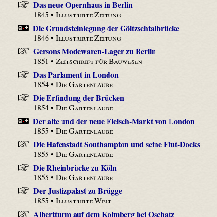
Das neue Opernhaus in Berlin
1845 •
Illustrirte Zeitung
Die Grundsteinlegung der Göltzschtalbrücke
1846 •
Illustrirte Zeitung
Gersons Modewaren-Lager zu Berlin
1851 •
Zeitschrift für Bauwesen
Das Parlament in London
1854 •
Die Gartenlaube
Die Erfindung der Brücken
1854 •
Die Gartenlaube
Der alte und der neue Fleisch-Markt von London
1855 •
Die Gartenlaube
Die Hafenstadt Southampton und seine Flut-Docks
1855 •
Die Gartenlaube
Die Rheinbrücke zu Köln
1855 •
Die Gartenlaube
Der Justizpalast zu Brügge
1855 •
Illustrirte Welt
Albertturm auf dem Kolmberg bei Oschatz