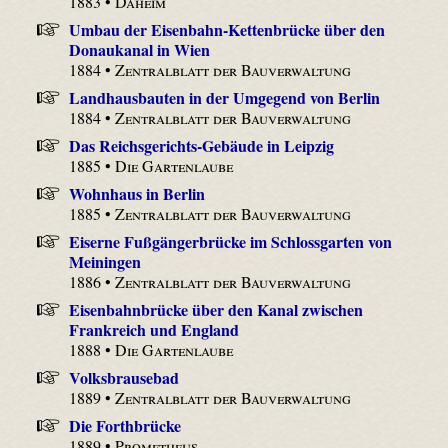
1883 •
Daheim
Umbau der Eisenbahn-Kettenbrücke über den
Donaukanal in Wien
1884 •
Zentralblatt der Bauverwaltung
Landhausbauten in der Umgegend von Berlin
1884 •
Zentralblatt der Bauverwaltung
Das Reichsgerichts-Gebäude in Leipzig
1885 •
Die Gartenlaube
Wohnhaus in Berlin
1885 •
Zentralblatt der Bauverwaltung
Eiserne Fußgängerbrücke im Schlossgarten von
Meiningen
1886 •
Zentralblatt der Bauverwaltung
Eisenbahnbrücke über den Kanal zwischen
Frankreich und England
1888 •
Die Gartenlaube
Volksbrausebad
1889 •
Zentralblatt der Bauverwaltung
Die Forthbrücke
1889 •
Prometheus