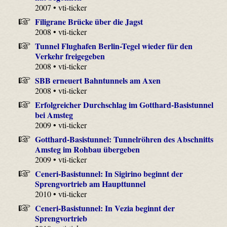
2007 • vti-ticker
Filigrane Brücke über die Jagst
2008 • vti-ticker
Tunnel Flughafen Berlin-Tegel wieder für den
Verkehr freigegeben
2008 • vti-ticker
SBB erneuert Bahntunnels am Axen
2008 • vti-ticker
Erfolgreicher Durchschlag im Gotthard-Basistunnel
bei Amsteg
2009 • vti-ticker
Gotthard-Basistunnel: Tunnelröhren des Abschnitts
Amsteg im Rohbau übergeben
2009 • vti-ticker
Ceneri-Basistunnel: In Sigirino beginnt der
Sprengvortrieb am Haupttunnel
2010 • vti-ticker
Ceneri-Basistunnel: In Vezia beginnt der
Sprengvortrieb