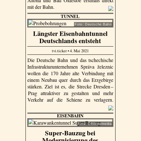
Altona und Bad Oldesloe erstmals direkt
mit der Bahn.
TUNNEL
Foto: Deutsche Bahn
Längster Eisenbahntunnel
Deutschlands entsteht
tvi.ticker • 4. Mai 2021
Die Deutsche Bahn und das tschechische
Infrastrukturunternehmen Správa železnic
wollen die 170 Jahre alte Verbindung mit
einem Neubau quer durch das Erzgebirge
stärken. Ziel ist es, die Strecke Dresden –
Prag attraktiver zu gestalten und mehr
Verkehr auf die Schiene zu verlagern.
EISENBAHN
Foto: ÖBB/evmedia
Super-Bauzug bei
Modernisierung des