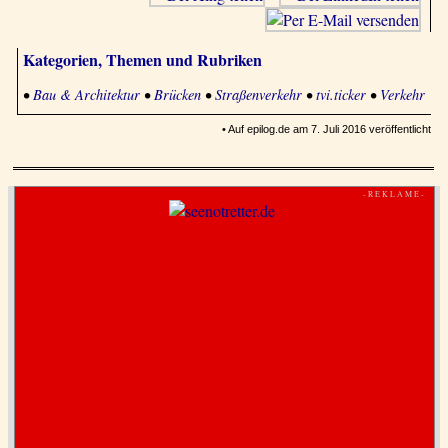
Kategorien, Themen und Rubriken
•
Bau & Architektur
•
Brücken
•
Straßenverkehr
•
tvi.ticker
•
Verkehr
• Auf epilog.de am 7. Juli 2016 veröffentlicht
- R E K L A M E -