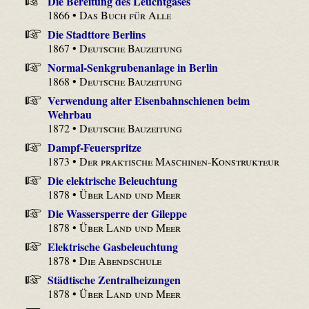
Die Bereitung des Leuchtgases
1866 •
Das Buch für Alle
Die Stadttore Berlins
1867 •
Deutsche Bauzeitung
Normal-Senkgrubenanlage in Berlin
1868 •
Deutsche Bauzeitung
Verwendung alter Eisenbahnschienen beim
Wehrbau
1872 •
Deutsche Bauzeitung
Dampf-Feuerspritze
1873 •
Der praktische Maschinen-Konstrukteur
Die elektrische Beleuchtung
1878 •
Über Land und Meer
Die Wassersperre der Gileppe
1878 •
Über Land und Meer
Elektrische Gasbeleuchtung
1878 •
Die Abendschule
Städtische Zentralheizungen
1878 •
Über Land und Meer