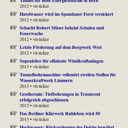
Tunnel für neue Energiezentrale in Bern
2012 • vti-ticker
Havelwasser wird im Spandauer Forst versickert
2012 • vti-ticker
Schacht Robert Müser beheizt Schulen und
Feuerwache
2012 • vti-ticker
Letzte Förderung auf dem Bergwerk West
2012 • vti-ticker
Supraleiter für effiziente Windkraftanlagen
2013 • vti-ticker
Tunnelbohrmaschine vollendet zweiten Stollen für
Wasserkraftwerk Limmern
2013 • vti-ticker
Geothermie: Tiefbohrungen in Traunreut
erfolgreich abgeschlossen
2013 • vti-ticker
Das Berliner Klärwerk Ruhleben wird 50
2013 • vti-ticker
Hochwasser: Rückverlegung des Deichs bewährt