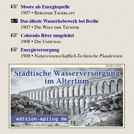
Moore als Energiequelle
1907 •
Berliner Tageblatt
Das älteste Wasserhebewerk bei Berlin
1907 •
Die Welt der Technik
Colorado River umgeleitet
1908 •
Die Umschau
Energieversorgung
1908 •
Naturwissenschaftlich-Technische Plaudereien
- R E K L A M E -