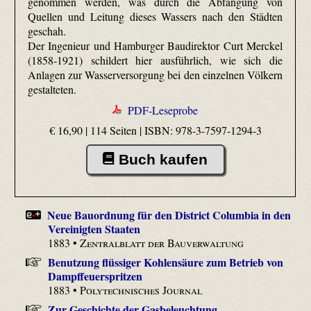
genommen werden, was durch die Abfangung von
Quellen und Leitung dieses Wassers nach den Städten
geschah.
Der Ingenieur und Hamburger Baudirektor Curt Merckel
(1858-1921) schildert hier ausführlich, wie sich die
Anlagen zur Wasserversorgung bei den einzelnen Völkern
gestalteten.
PDF-Leseprobe
€ 16,90 | 114 Seiten |
ISBN: 978-3-7597-1294-3
Buch kaufen
Neue Bauordnung für den District Columbia in den
Vereinigten Staaten
1883 •
Zentralblatt der Bauverwaltung
Benutzung flüssiger Kohlensäure zum Betrieb von
Dampffeuerspritzen
1883 •
Polytechnisches Journal
Zur Geschichte der Gasbeleuchtung