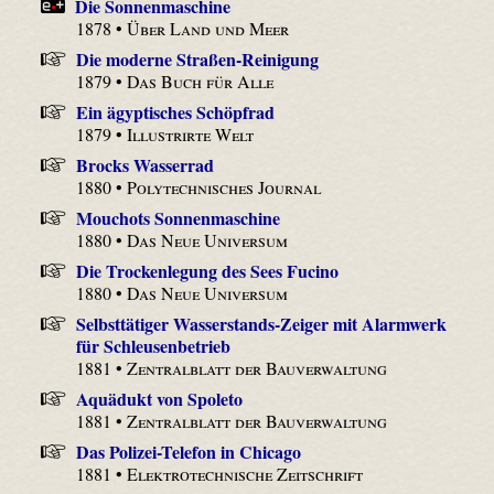
Die Sonnenmaschine
1878 •
Über Land und Meer
Die moderne Straßen-Reinigung
1879 •
Das Buch für Alle
Ein ägyptisches Schöpfrad
1879 •
Illustrirte Welt
Brocks Wasserrad
1880 •
Polytechnisches Journal
Mouchots Sonnenmaschine
1880 •
Das Neue Universum
Die Trockenlegung des Sees Fucino
1880 •
Das Neue Universum
Selbsttätiger Wasserstands-Zeiger mit Alarmwerk
für Schleusenbetrieb
1881 •
Zentralblatt der Bauverwaltung
Aquädukt von Spoleto
1881 •
Zentralblatt der Bauverwaltung
Das Polizei-Telefon in Chicago
1881 •
Elektrotechnische Zeitschrift