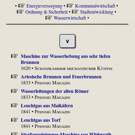
•
Energieversorgung
•
Kommunalwirtschaft
•
Ordnung & Sicherheit
•
Stadtentwicklung
•
Wasserwirtschaft
•
∨
Maschine zur Wasserhebung aus sehr tiefen
Brunnen
1620 •
Schatzkammer mechanischer Künste
Artesische Brunnen und Feuerbrunnen
1833 •
Pfennig Magazin
Wasserleitungen der alten Römer
1833 •
Pfennig Magazin
Leuchtgas aus Maikäfern
1841 •
Pfennig Magazin
Leuchtgas aus Torf
1841 •
Pfennig Magazin
Straßenreinigungs-Maschine von Whitworth