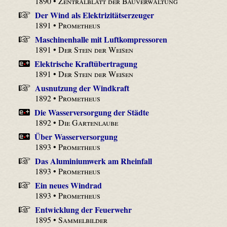
1890 •
Zentralblatt der Bauverwaltung
Der Wind als Elektrizitätserzeuger
1891 •
Prometheus
Maschinenhalle mit Luftkompressoren
1891 •
Der Stein der Weisen
Elektrische Kraftübertragung
1891 •
Der Stein der Weisen
Ausnutzung der Windkraft
1892 •
Prometheus
Die Wasserversorgung der Städte
1892 •
Die Gartenlaube
Über Wasserversorgung
1893 •
Prometheus
Das Aluminiumwerk am Rheinfall
1893 •
Prometheus
Ein neues Windrad
1893 •
Prometheus
Entwicklung der Feuerwehr
1895 •
Sammelbilder