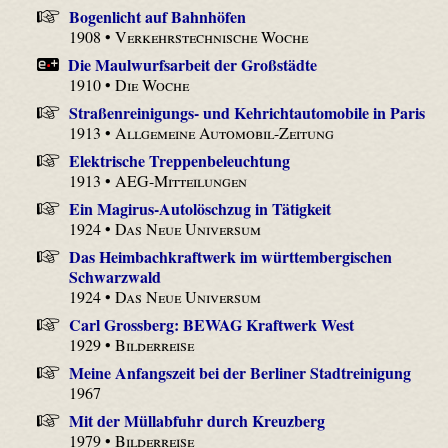
Bogenlicht auf Bahnhöfen
1908 •
Verkehrstechnische Woche
Die Maulwurfsarbeit der Großstädte
1910 •
Die Woche
Straßenreinigungs- und Kehrichtautomobile in Paris
1913 •
Allgemeine Automobil-Zeitung
Elektrische Treppenbeleuchtung
1913 •
AEG-Mitteilungen
Ein Magirus-Autolöschzug in Tätigkeit
1924 •
Das Neue Universum
Das Heimbachkraftwerk im württembergischen
Schwarzwald
1924 •
Das Neue Universum
Carl Grossberg: BEWAG Kraftwerk West
1929 •
Bilderreise
Meine Anfangszeit bei der Berliner Stadtreinigung
1967
Mit der Müllabfuhr durch Kreuzberg
1979 •
Bilderreise