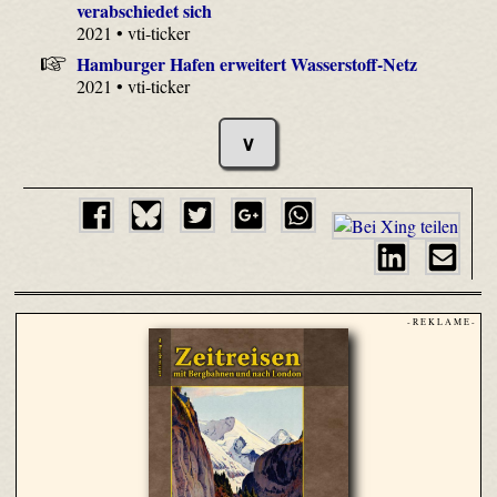
verabschiedet sich
2021 • vti-ticker
Hamburger Hafen erweitert Wasserstoff-Netz
2021 • vti-ticker
∨
- R E K L A M E -