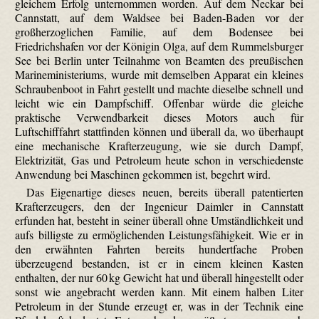
gleichem Erfolg unternommen worden. Auf dem Neckar bei
Cannstatt, auf dem Waldsee bei Baden-Baden vor der
großherzoglichen Familie, auf dem Bodensee bei
Friedrichshafen vor der Königin Olga, auf dem Rummels­burger
See bei Berlin unter Teilnahme von Beamten des preußischen
Marineministeriums, wurde mit demselben Apparat ein kleines
Schraubenboot in Fahrt gestellt und machte dieselbe schnell und
leicht wie ein Dampfschiff. Offenbar würde die gleiche
praktische Verwendbarkeit dieses Motors auch für
Luftschifffahrt stattfinden können und überall da, wo überhaupt
eine mechanische Krafterzeugung, wie sie durch Dampf,
Elektrizität, Gas und Petroleum heute schon in verschiedenste
Anwendung bei Maschinen gekommen ist, begehrt wird.
Das Eigenartige dieses neuen, bereits überall patentierten
Krafterzeugers, den der Ingenieur Daimler in Cannstatt
erfunden hat, besteht in seiner überall ohne Umständlichkeit und
aufs billigste zu ermöglichenden Leistungsfähigkeit. Wie er in
den erwähnten Fahrten bereits hundertfache Proben
überzeugend bestanden, ist er in einem kleinen Kasten
enthalten, der nur 60 kg Gewicht hat und überall hingestellt oder
sonst wie angebracht werden kann. Mit einem halben Liter
Petroleum in der Stunde erzeugt er, was in der Technik eine