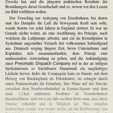
Zwecke hat, und die jüngsten praktischen Resultate der
Bemühungen dieser Gesellschaft sind es, wovon wir den Lesern
ein Bild vorführen wollen.
Der Vorschlag zur Anlegung von Eisenbahnen, bei denen
statt des Dampfes die Luft die bewegende Kraft sein solle,
wurde bereits vor zehn Jahren in England erörtert. Er war im
Grunde nichts weiter, als eine Ausführung des Prinzips, nach
welchem die Luftpumpe arbeitet, und ein im Kristallpalast in
Sydenham angestellter Versuch fiel vollkommen befriedigend
aus. Dennoch verging längere Zeit, bevor Unternehmer und
Kapitalien sich zusammenfanden, dem Prinzip eine
umfassendere Anwendung zu geben, und die Ankündigung
einer
rief in der an luftigen
Pneumatic Dispatch Company
Spekulationen so fruchtbaren Hauptstadt ein ungläubiges
Lächeln hervor. Indes die Compagnie kam zu Stande, mit dem
Herzog von Buckingham als Präsidenten; sie erlangte durch
einen Parlamentsakt die Erlaubnis, ihre Pläne auf der Strecke
zwischen dem Nordwestbahnhof in Euston-Square und dem
rund 1,2 km entfernten Postbüro in Eversholt­street
durchzuführen, und etwa ein Jahr nachher hörte man, dass diese
Strecke vollendet und in Tätigkeit sei. Was zunächst
beabsichtigt wurde, war weiter nichts, als die Beförderung von