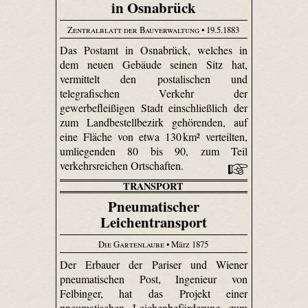
in Osnabrück
Zentralblatt der Bauverwaltung
• 19.5.1883
Das Postamt in Osnabrück, welches in
dem neuen Gebäude seinen Sitz hat,
vermittelt den postalischen und
telegrafischen Verkehr der
gewerbefleißigen Stadt einschließlich der
zum Landbestellbezirk gehörenden, auf
eine Fläche von etwa 130 km² verteilten,
umliegenden 80 bis 90, zum Teil
verkehrsreichen Ortschaften.
TRANSPORT
Pneumatischer
Leichentransport
Die Gartenlaube
• März 1875
Der Erbauer der Pariser und Wiener
pneumatischen Post, Ingenieur von
Felbinger, hat das Projekt einer
pneumatischen Leichenbeförderung zum