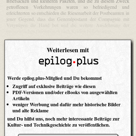
Briefsäcken und kleineren Paketen, und die zu diesem Zweck
getroffenen Vorkehrungen waren so befriedigend und
erleichterten so entschieden die Riesenarbeit der Postbeamten in
jener Gegend, dass das Generalpostamt der Compagnie mit
Vergnügen die Hand bot und die weitere Ausdehnung der
pneumatischen Operationen nach Kräften befürwortete.
Weiterlesen mit
Werde epilog.plus-Mitglied und Du bekommst
Zugriff auf exklusive Beiträge wie diesen
PDF-Versionen und/oder eBooks von ausgewählten
Artikeln
weniger Werbung und dafür mehr historische Bilder
und alte Reklame
und Du hilfst uns, noch mehr interessante Beiträge zur
Kultur- und Technikgeschichte zu veröffentlichen.