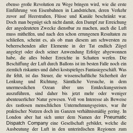
ebenso große Revolution zu Wege bringen wird, wie die erste
Einführung von Eisenbahnen in Landstrichen, deren Verkehr
zuvor auf Heerstraßen, Flüsse und Kanäle beschränkt war.
Doch man begnügt sich nicht damit, den Dampf zur Erreichung
der angedeuteten Zwecke dienstbar zu machen, auch die Luft
muss mithelfen, und nach den schon errungenen Resultaten zu
schließen, scheint es, als ob man diesem am schwersten zu
beherrschenden aller Elemente in der Tat endlich Zügel
angelegt oder doch seiner Anwendung Erfolge abgewonnen
habe, die alles bisher Erreichte in Schatten werfen. Die
Beschiffung der Luft durch Ballons ist im besten Falle noch ein
ziemlich riskantes und dabei kostspieliges Fantasie­geschäft. Was
ihr fehlt, ist das Steuer, die wissenschaftliche Sicherheit der
Lenkung und Richtung. Sämtliche Versuche, in dem
unermesslichen Ozean über uns Entdeckungsreisen
auszuführen, sind daher bis jetzt mehr oder weniger
abenteuerlicher Natur gewesen. Voll von Interesse als Beweise
des rastlosen menschlichen Unternehmungsgeistes, war ihr
praktischer Nutzen doch im Ganzen verhältnismäßig gering. In
London aber hat sich unter dem Namen der
Pneumatic
eine Gesellschaft gebildet, welche die
Dispatch Company
Ausbeutung der Luft in den unterirdischen Regionen zum