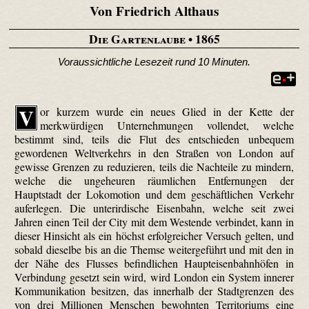
Von Friedrich Althaus
Die Gartenlaube
• 1865
Voraussichtliche Lesezeit rund 10 Minuten.
V
or kurzem wurde ein neues Glied in der Kette der
merkwürdigen Unternehmungen vollendet, welche
bestimmt sind, teils die Flut des entschieden unbequem
gewordenen Weltverkehrs in den Straßen von London auf
gewisse Grenzen zu reduzieren, teils die Nachteile zu mindern,
welche die ungeheuren räumlichen Entfernungen der
Hauptstadt der Loko­motion und dem geschäftlichen Verkehr
auferlegen. Die unterirdische Eisenbahn, welche seit zwei
Jahren einen Teil der City mit dem Westende verbindet, kann in
dieser Hinsicht als ein höchst erfolgreicher Versuch gelten, und
sobald dieselbe bis an die Themse weitergeführt und mit den in
der Nähe des Flusses befindlichen Haupteisenbahnhöfen in
Verbindung gesetzt sein wird, wird London ein System innerer
Kommunikation besitzen, das innerhalb der Stadtgrenzen des
von drei Millionen Menschen bewohnten Territoriums eine