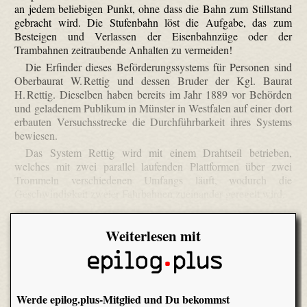
an jedem beliebigen Punkt, ohne dass die Bahn zum Stillstand
gebracht wird. Die Stufenbahn löst die Aufgabe, das zum
Besteigen und Verlassen der Eisenbahnzüge oder der
Trambahnen zeitraubende Anhalten zu vermeiden!
Die Erfinder dieses Beförderungssystems für Personen sind
Oberbaurat W. Rettig und dessen Bruder der Kgl. Baurat
H. Rettig. Dieselben haben bereits im Jahr 1889 vor Behörden
und geladenem Publikum in Münster in Westfalen auf einer dort
erbauten Versuchsstrecke die Durchführbarkeit ihres Systems
bewiesen.
Das System Rettig wird mit einem Drahtseil betrieben,
welches mit zwei parallel laufenden Plattformen über zwei
Trommeln verschiedenen Umfangs läuft, wodurch die
Geschwindigkeit zweier Fahrbahnen zueinander geregelt wird.
Weiterlesen mit
Werde epilog.plus-Mitglied und Du bekommst