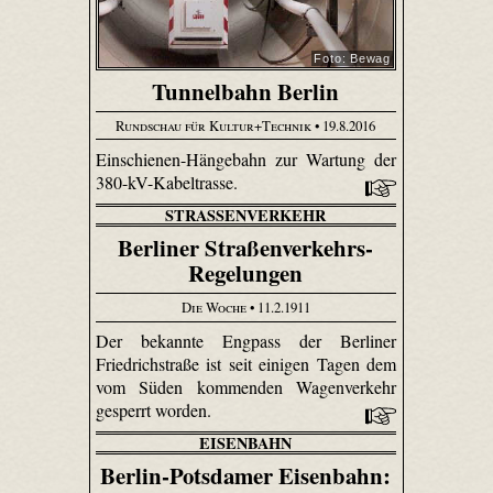
Foto: Bewag
Tunnelbahn Berlin
Rundschau für Kultur+Technik
• 19.8.2016
Einschienen-Hängebahn zur Wartung der
380-kV-Kabeltrasse.
STRASSENVERKEHR
Berliner Straßenverkehrs-
Regelungen
Die Woche
• 11.2.1911
Der bekannte Engpass der Berliner
Friedrichstraße ist seit einigen Tagen dem
vom Süden kommenden Wagenverkehr
gesperrt worden.
EISENBAHN
Berlin-Potsdamer Eisenbahn: