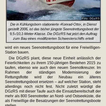
Foto: DGzRS
Die in Kühlungsborn stationierte
›Konrad-Otto‹
, in Dienst
gestellt 2006, ist das bisher jüngste Seenotrettungsboot der
9,5-/10,1-Meter-Klasse. Die DGzRS hat jetzt den Auftrag
zum Bau eines modifizierten Schwesterschiffs erteilt
wird ein neues Seenotrettungsboot für eine Freiwilligen-
Station bauen.
Die DGzRS plant, diese neue Einheit anlässlich der
Feierlichkeiten zu ihrem 150-jährigen Bestehen 2015 zu
taufen, ebenso wie auch den neuen Seenotkreuzer. Im
Rahmen der ständigen Modernisierung der
Rettungsflotte wird der Neubau ein älteres
Seenotrettungsboot ersetzen – auf welcher Station, steht
allerdings noch nicht fest. Nicht zuletzt würdigt die
DGzRS mit dieser Taufe auch die Einsatzbereitschaft der
mehr als 800 Seenotretter an Nord- und Ostseeküste, die
als Freiwillige die Besatzungen der Seenotrettungsboote
stellen.