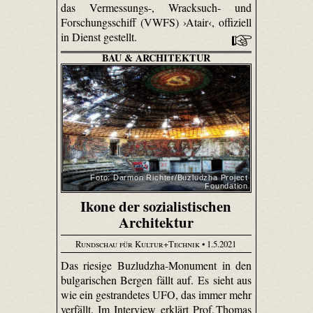
das Vermessungs-, Wracksuch- und
Forschungsschiff (VWFS) ›Atair‹, offiziell
in Dienst gestellt.
BAU & ARCHITEKTUR
Foto: Darmon Richter/Buzludzha Project
Foundation
Ikone der sozialistischen
Architektur
Rundschau für Kultur+Technik
• 1.5.2021
Das riesige Buzludzha-Monument in den
bulgarischen Bergen fällt auf. Es sieht aus
wie ein gestrandetes UFO, das immer mehr
verfällt. Im Interview erklärt Prof. Thomas