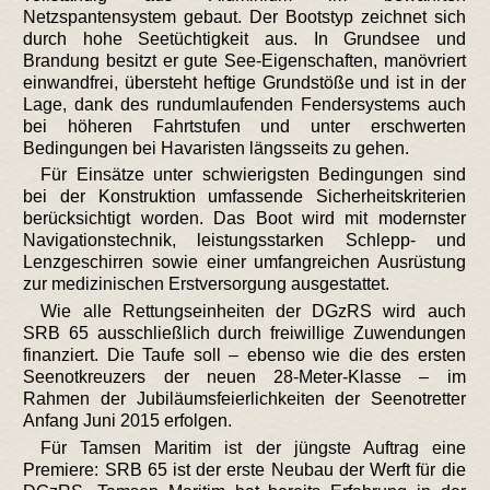
Netzspantensystem gebaut. Der Bootstyp zeichnet sich
durch hohe Seetüchtigkeit aus. In Grundsee und
Brandung besitzt er gute See-Eigenschaften, manövriert
einwandfrei, übersteht heftige Grundstöße und ist in der
Lage, dank des rundumlaufenden Fendersystems auch
bei höheren Fahrtstufen und unter erschwerten
Bedingungen bei Havaristen längsseits zu gehen.
Für Einsätze unter schwierigsten Bedingungen sind
bei der Konstruktion umfassende Sicherheitskriterien
berücksichtigt worden. Das Boot wird mit modernster
Navigationstechnik, leistungsstarken Schlepp- und
Lenzgeschirren sowie einer umfangreichen Ausrüstung
zur medizinischen Erstversorgung ausgestattet.
Wie alle Rettungseinheiten der DGzRS wird auch
SRB 65 ausschließlich durch freiwillige Zuwendungen
finanziert. Die Taufe soll – ebenso wie die des ersten
Seenotkreuzers der neuen 28-Meter-Klasse – im
Rahmen der Jubiläumsfeierlichkeiten der Seenotretter
Anfang Juni 2015 erfolgen.
Für Tamsen Maritim ist der jüngste Auftrag eine
Premiere: SRB 65 ist der erste Neubau der Werft für die