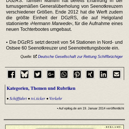
DGzRS. Tamsen Maritim hat bereits Erfahrung in der
turnusgemäßen Generalüberholung von Seenotkreuzern
verschiedener Größen. Ende 2012 hat die Werft zudem
die größte Einheit der DGzRS, die auf Helgoland
stationierte
›Hermann Marwede‹
, für die Aufnahme eines
neuen Tochterbootes umgebaut.
• Die DGzRS setzt derzeit von 54 Stationen in Nord- und
Ostsee 60 Seenotkreuzer und Seenotrettungsboote ein.
Quelle:
Deutsche Gesellschaft zur Rettung Schiffbrüchiger
Kategorien, Themen und Rubriken
•
Schifffahrt
•
tvi.ticker
•
Verkehr
• Auf epilog.de am 19. Januar 2014 veröffentlicht
- R E K L A M E -