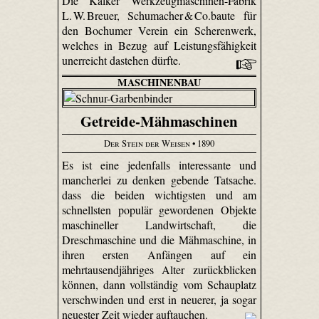
Die Kalker Werkzeugmaschinen-Fabrik
L. W. Breuer, Schumacher & Co.baute für
den Bochumer Verein ein Scherenwerk,
welches in Bezug auf Leistungsfähigkeit
unerreicht dastehen dürfte.
MASCHINENBAU
Getreide-Mähmaschinen
Der Stein der Weisen
• 1890
Es ist eine jedenfalls interessante und
mancherlei zu denken gebende Tatsache.
dass die beiden wichtigsten und am
schnellsten populär gewordenen Objekte
maschineller Landwirtschaft, die
Dreschmaschine und die Mähmaschine, in
ihren ersten Anfängen auf ein
mehrtausendjähriges Alter zurückblicken
können, dann vollständig vom Schauplatz
verschwinden und erst in neuerer, ja sogar
neuester Zeit wieder auftauchen.