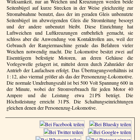
Wirksamkeit, nur an Weichen und Kreuzungen werden beide
Seitenbügel auf kurze Strecken in der Weise gleichzeitig zur
Stromabnahme benutzt, dass der im geraden Gleis unbenutzte
Seitenbügel im abzweigenden Gleis die Stromleitung besorgt
und der andere unbenutzt bleibt. Diese Einrichtung hat
Luftweichen und Luftkreuzungen entbehrlich gemacht, sie
schloss aber die Anwendung von Kontaktrollen aus, weil der
Gebrauch der Rangier­maschine gerade das Befahren vieler
Weichen notwendig macht. Die Lokomotive besitzt zwei auf
Eisenträgern befestigte Motoren, an deren Gehäuse die
Vorlegewelle gelagert ist, mittelst deren durch Zahnräder der
Antrieb der Laufachsen erfolgt. Das Übertragungsverhältnis ist
1 : 12, also viermal größer als das der Personenzug-Lokomotive.
Die normale Umdrehungszahl ist bei 500 Volt Spannung 600 in
der Minute, wobei der Stromverbrauch für jeden Motor 40
Ampere und die Leistung etwa 21 PS beträgt. Die
Höchstleistung erreicht 31 PS. Die Schaltungs­einrich­tungen
gleichen denen der Personenzug-Lokomotive.