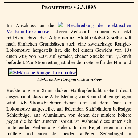
Prometheus
• 2.3.1898
Im Anschluss an die
Beschreibung der elektrischen
Vollbahn-Lokomotiven
dieser Zeitschrift können wir jetzt
mitteilen, dass die
Allgemeine Elektrizitäts-Gesellschaft
nach ähnlichen Grundsätzen auch eine zweiachsige Rangier-
Loko­motive hergestellt hat, die bei einem Gewicht von 13 t
einen Zug von 200 t auf gerader, ebener Strecke mit 7,2 km/h
befördert.
Zur Stromleitung ist über dem Gleise für die Hin- und
Elektrische Rangier-Lokomotive
Rückleitung ein 8 mm dicker Hartkupferdraht isoliert derart
ausgespannt, dass die Arbeitsleitung von Spanndrähten getragen
wird. Als Stromabnehmer dienen drei auf dem Dach der
Lokomotive aufgestellte, auf federnden Stahlbändern befestigte
Schleifbügel aus Aluminium, von denen der mittlere höhere
gegen die beiden äußeren isoliert ist, während diese unter sich
in leitender Verbindung stehen. In der Regel treten nur der
mittlere und einer der beiden äußeren Seitenbügel in