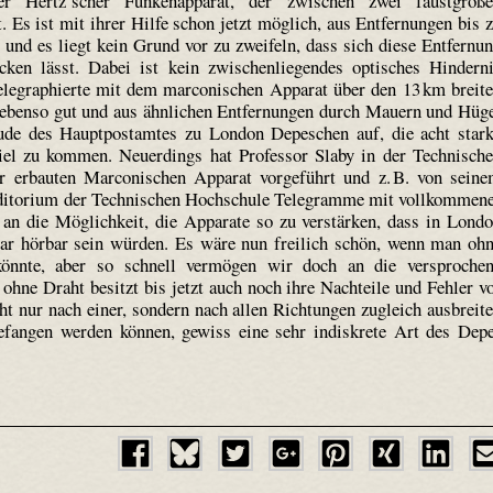
er Hertz’scher Funken­apparat, der zwischen zwei faustgroß
Es ist mit ihrer Hilfe schon jetzt möglich, aus Entfernungen bis 
 und es liegt kein Grund vor zu zweifeln, dass sich diese Entfernu
cken lässt. Dabei ist kein zwischen­liegendes optisches Hindern
elegraphierte mit dem marconischen Apparat über den 13 km breit
n ebenso gut und aus ähnlichen Entfernungen durch Mauern und Hüg
de des Hauptpostamtes zu London Depeschen auf, die acht star
el zu kommen. Neuerdings hat Professor Slaby in der Technisch
r erbauten Marconischen Apparat vorgeführt und z. B. von sein
ditorium der Technischen Hochschule Telegramme mit vollkommen
e an die Möglichkeit, die Apparate so zu verstärken, dass in Lond
r hörbar sein würden. Es wäre nun freilich schön, wenn man oh
könnte, aber so schnell vermögen wir doch an die versproche
ohne Draht besitzt bis jetzt auch noch ihre Nachteile und Fehler v
ht nur nach einer, sondern nach allen Richtungen zugleich ausbreit
efangen werden können, gewiss eine sehr indiskrete Art des Dep