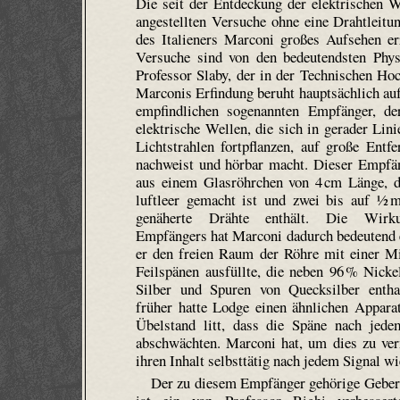
Die seit der Entdeckung der elektrischen W
angestellten Versuche ohne eine Drahtleitu
des Italieners Marconi großes Aufsehen e
Versuche sind von den bedeutendsten Physik
Professor Slaby, der in der Technischen Hoc
Marconis Erfindung beruht hauptsächlich au
empfindlichen sogenannten Empfänger, de
elektrische Wellen, die sich in gerader Lini
Lichtstrahlen fortpflanzen, auf große Entf
nachweist und hörbar macht. Dieser Empfän
aus einem Glasröhrchen von 4 cm Länge, d
luftleer gemacht ist und zwei bis auf ½ 
genäherte Drähte enthält. Die Wirk
Empfängers hat Marconi dadurch bedeutend 
er den freien Raum der Röhre mit einer M
Feilspänen ausfüllte, die neben 96 % Nick
Silber und Spuren von Quecksilber entha
früher hatte Lodge einen ähnlichen Appara
Übelstand litt, dass die Späne nach jede
abschwächten. Marconi hat, um dies zu verm
ihren Inhalt selbsttätig nach jedem Signal wi
Der zu diesem Empfänger gehörige Geber, 