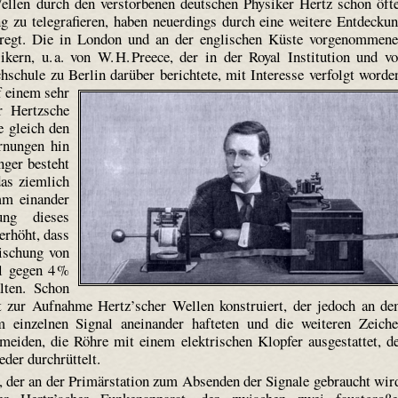
ellen durch den verstorbenen deutschen Physiker Hertz schon öft
ng zu telegrafieren, haben neuerdings durch eine weitere Entdecku
rregt. Die in London und an der englischen Küste vorgenommen
ern, u. a. von W. H. Preece, der in der Royal Institution und v
hschule zu Berlin darüber berichtete, mit Interesse verfolgt worde
f einem sehr
r Hertzsche
e gleich den
ernungen hin
ger besteht
as ziemlich
mm einander
ung dieses
erhöht, dass
ischung von
el gegen 4 %
lten. Schon
t zur Aufnahme Hertz’scher Wellen konstruiert, der jedoch an d
m einzelnen Signal aneinander hafteten und die weiteren Zeich
eiden, die Röhre mit einem elektrischen Klopfer ausgestattet, d
eder durchrüttelt.
der an der Primär­station zum Absenden der Signale gebraucht wir