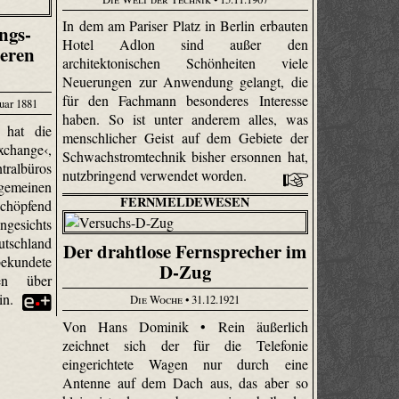
In dem am Pariser Platz in Berlin erbauten
ngs-
Hotel Adlon sind außer den
ßeren
architektonischen Schönheiten viele
Neuerungen zur Anwendung gelangt, die
für den Fachmann besonderes Interesse
uar 1881
haben. So ist unter anderem alles, was
 hat die
menschlicher Geist auf dem Gebiete der
xchange‹,
Schwach­strom­technik bisher ersonnen hat,
tralbüros
nutzbringend verwendet worden.
gemeinen
FERNMELDEWESEN
höpfend
ngesichts
schland
Der drahtlose Fernsprecher im
ekundete
D-Zug
gen über
in.
Die Woche
• 31.12.1921
Von Hans Dominik • Rein äußerlich
zeichnet sich der für die Telefonie
eingerichtete Wagen nur durch eine
Antenne auf dem Dach aus, das aber so