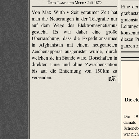
Über Land und Meer
• Juli 1879
Eine der
Von Max Wirth • Seit geraumer Zeit hat
grafen­st
man die Neuerungen in der Telegrafie nur
grafen­s
auf dem Wege des Elektromagnetismus
Leitunge
gesucht. Es war daher eine große
konzentr
Überraschung, dass die Expeditionsarmee
diesen P
in Afghanistan mit einem neu­gearteten
ganzen zi
Zeichenapparat ausgerüstet wurde, durch
welchen sie im Stande wäre, Botschaften in
direkter Linie und ohne Zwischenstation
bis auf die Entfernung von 150 km zu
versenden.
Die el
Die 191
damals
Schönebe
war nic