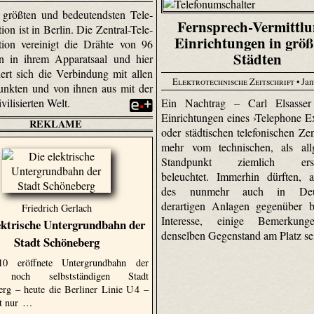
 größten und bedeutendsten Tele­
Fernsprech-Vermittlu
ation ist in Berlin. Die Zentral-Tele­
Einrichtungen in grö
tation vereinigt die Drähte von 96
Städten
n in ihrem Apparat­saal und hier
iert sich die Verbindung mit allen
Elektrotechnische Zeitschrift
• Jan
unkten und von ihnen aus mit der
Ein Nachtrag – Carl Elsasser
vilisierten Welt.
Einrichtungen eines ›Telephone E
REKLAME
oder städtischen telefonischen Zen
mehr vom technischen, als all
Standpunkt ziemlich ersc
beleuchtet. Immerhin dürften, a
des nunmehr auch in Deut
derartigen Anlagen gegenüber b
Friedrich Gerlach
Interesse, einige Bemerkun
ektrische Untergrundbahn der
denselben Gegenstand am Platz se
Stadt Schöneberg
0 eröffnete Untergrundbahn der
 noch selbstständigen Stadt
rg – heute die Berliner Linie U 4 –
ht nur …