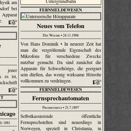
Physik am
sdorf bei
FERNMELDEWESEN
 Apparat
e.
Neues vom Telefon
Die Woche
• 24.11.1906
Von Hans Dominik • In neuerer Zeit hat
e
man die vergrößernde Eigenschaft des
Mikrofons für verschiedene Zwecke
nutzbar gemacht. Da sind zunächst die
Apparate für Schwerhörige, die geeignet
n jener
sein dürften, das wenig wirksame Hörrohr
k es ist,
vollkommen zu verdrängen.
ckschrift
FERNMELDEWESEN
Fernsprechautomaten
IT
Prometheus
• 21.7.1897
hicago
Selbst­kassierende öffentliche
Fernsprechstellen sind neuerdings in
li 1881
Norwegen, speziell in Christiania, in