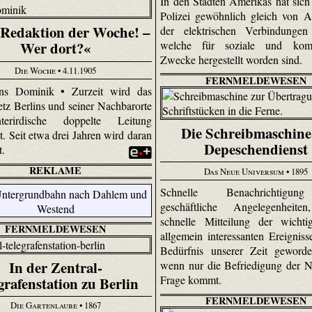
In den Städten Amerikas hat sich
Polizei gewöhnlich gleich von 
 Redaktion der Woche! –
der elektrischen Verbindungen 
welche für soziale und komm
Wer dort?«
Zwecke hergestellt worden sind.
Die Woche
• 4.11.1905
FERNMELDEWESEN
s Dominik • Zurzeit wird das
etz Berlins und seiner Nachbarorte
erirdische doppelte Leitung
Die Schreibmaschine
. Seit etwa drei Jahren wird daran
Depeschendienst
t.
REKLAME
Das Neue Universum
• 1895
Schnelle Benachrichtigu
geschäftliche Angelegenheite
schnelle Mitteilung der wichti
FERNMELDEWESEN
allgemein interessanten Ereigniss
Bedürfnis unserer Zeit geworde
In der Zentral-
wenn nur die Befriedigung der N
Frage kommt.
grafenstation zu Berlin
FERNMELDEWESEN
Die Gartenlaube
• 1867