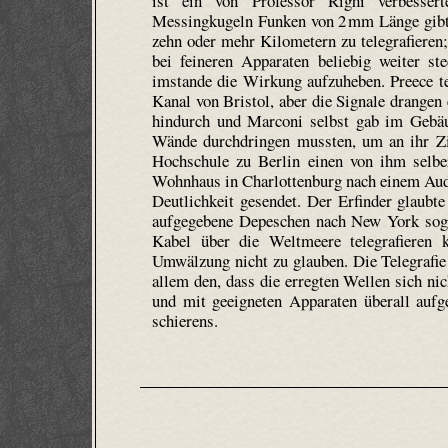
ist ein von Professor Righi verbessert
Messingkugeln Funken von 2 mm Länge gibt. 
zehn oder mehr Kilometern zu telegrafieren;
bei feineren Apparaten beliebig weiter ste
imstande die Wirkung aufzuheben. Preece t
Kanal von Bristol, aber die Signale drange
hindurch und Marconi selbst gab im Gebäu
Wände durchdringen mussten, um an ihr Zi
Hochschule zu Berlin einen von ihm selbe
Wohnhaus in Charlottenburg nach einem Au
Deutlichkeit gesendet. Der Erfinder glaubt
aufgegebene Depeschen nach New York soga
Kabel über die Weltmeere telegrafieren 
Umwälzung nicht zu glauben. Die Telegrafie 
allem den, dass die erregten Wellen sich nic
und mit geeigneten Apparaten überall aufg
schierens.