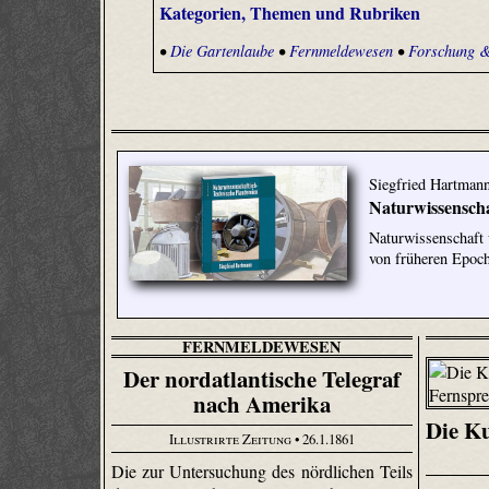
Kategorien, Themen und Rubriken
•
Die Gartenlaube
•
Fernmeldewesen
•
Forschung &
Siegfried Hartman
Naturwissenscha
Naturwissenschaft 
von früheren Epoc
FERNMELDEWESEN
Der nordatlantische Telegraf
nach Amerika
Die Ku
Illustrirte Zeitung
• 26.1.1861
Die zur Untersuchung des nördlichen Teils