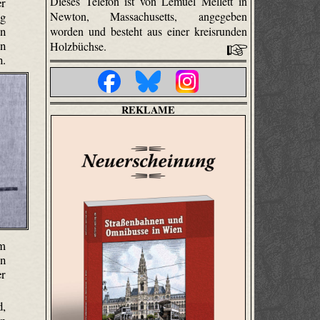
Dieses Telefon ist von Lemuel Mellett in
er
Newton, Massachusetts, angegeben
ng
en
worden und besteht aus einer kreisrunden
on
Holzbüchse.
n.
REKLAME
em
en
er
d,