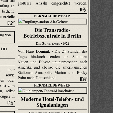
 zwar die
größerer Anzahl eingerichtet worden.
Anfang an
bedient,
FERNMELDEWESEN
erzielle
Die Transradio-
Betriebszentrale in Berlin
Die Gartenlaube
• 1922
 im
Von Hans Dominik • Die 24 Stunden des
Tages hindurch senden die Stationen
Nauen und Eilvese ununterbrochen nach
Amerika und ebenso die amerikanischen
ng über
Stationen Anna­polis, Marion und Rocky
n, sowie
Point nach Deutschland.
gen oder
FERNMELDEWESEN
e ist zum
n, selbst
eugier in
Moderne Hotel-Telefon- und
Signalanlagen
Die Welt der Technik
• 15.11.1907