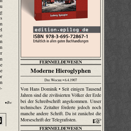
en
zu
ng
is
en
el
ke
en
em
er
on
FERNMELDEWESEN
ne
Moderne Hieroglyphen
ne
or
Die Woche
• 6.4.1907
en
e­
Von Hans Dominik • Seit einigen Tausend
Jahren sind die zivilisierten Völker der Erde
bei der Schreibschrift angekommen. Unser
• Bw
technisches Zeitalter förderte jedoch noch
manche andere Schrift. Da ist zunächst die
Morseschrift der Tele­gra­fisten.
FERNMELDEWESEN