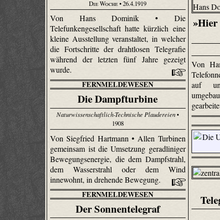
Die Woche
• 26.4.1919
Von Hans Dominik • Die
»Hier
Telefunkengesellschaft hatte kürzlich eine
kleine Ausstellung veranstaltet, in welcher
die Fortschritte der drahtlosen Telegrafie
während der letzten fünf Jahre gezeigt
Von Han
wurde.
Telefonn
FERNMELDEWESEN
auf unt
umgebaut
Die Dampfturbine
gearbeite
Naturwissenschaftlich-Technische Plaudereien
•
1908
Von Siegfried Hartmann • Allen Turbinen
gemeinsam ist die Umsetzung geradliniger
Bewegungsenergie, die dem Dampfstrahl,
dem Wasserstrahl oder dem Wind
innewohnt, in drehende Bewegung.
FERNMELDEWESEN
Tele
Der Sonnentelegraf