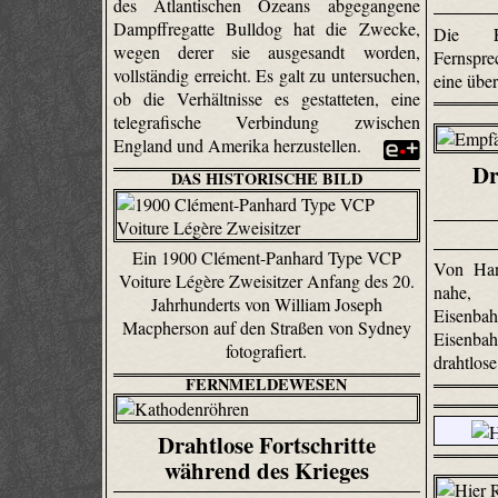
des Atlantischen Ozeans abgegangene
Dampffregatte Bulldog hat die Zwecke,
Die En
wegen derer sie ausgesandt worden,
Fernspre
vollständig erreicht. Es galt zu untersuchen,
eine übe
ob die Verhältnisse es gestatteten, eine
telegrafische Verbindung zwischen
England und Amerika herzustellen.
Dr
DAS HISTORISCHE BILD
Ein 1900 Clément-Panhard Type VCP
Von Han
Voiture Légère Zweisitzer Anfang des 20.
nahe,
Jahrhunderts von William Joseph
Eisenb
Macpherson auf den Straßen von Sydney
Eisenba
fotografiert.
drahtlos
FERNMELDEWESEN
Drahtlose Fortschritte
während des Krieges