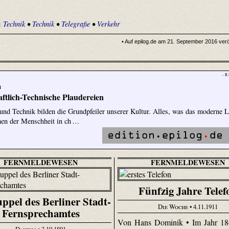
 Technik
•
Technik
•
Telegrafie
•
Verkehr
• Auf epilog.de am 21. September 2016 veröf
- R
n
ftlich-Technische Plaudereien
und Technik bilden die Grundpfeiler unserer Kultur. Alles, was das moderne 
hen der Menschheit in ch …
FERNMELDEWESEN
FERNMELDEWESEN
Fünfzig Jahre Telef
ppel des Berliner Stadt-
Die Woche
• 4.11.1911
Fernsprechamtes
Von Hans Dominik • Im Jahr 186