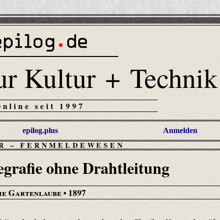
ur Kultur + Technik
Online seit 1997
epilog.plus
Anmelden
R
–
FERNMELDEWESEN
egrafie ohne Drahtleitung
ie Gartenlaube
• 1897