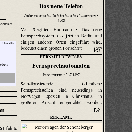
Das neue Telefon
Naturwissenschaftlich-Technische Plaudereien
•
1908
fentlicht
Von Siegfried Hartmann • Das neue
Fernsprechsystem, das jetzt in Berlin und
einigen anderen Orten eingeführt wird,
 E K L A M E -
bedeutet einen großen Fortschritt.
FERNMELDEWESEN
Fernsprechautomaten
Leben
Prometheus
• 21.7.1897
Selbst­kassierende öffentliche
Fernsprechstellen sind neuerdings in
Norwegen, speziell in Christiania, in
größerer Anzahl eingerichtet worden.
on
REKLAME
1 führte