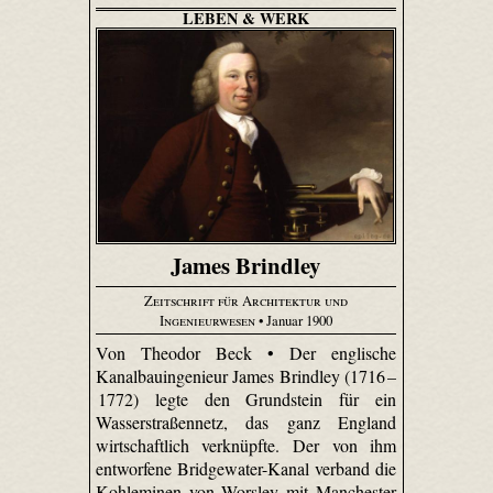
LEBEN & WERK
James Brindley
Zeitschrift für Architektur und
Ingenieurwesen
• Januar 1900
Von Theodor Beck • Der englische
Kanalbauingenieur James Brindley (1716 –
1772) legte den Grundstein für ein
Wasserstraßennetz, das ganz England
wirtschaftlich verknüpfte. Der von ihm
entworfene Bridge­water-Kanal verband die
Kohleminen von Worsley mit Manchester