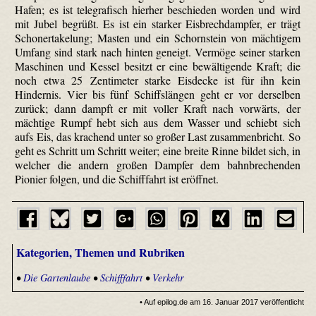
Hafen; es ist telegrafisch hierher beschieden worden und wird
mit Jubel begrüßt. Es ist ein starker Eisbrechdampfer, er trägt
Schonertakelung; Masten und ein Schornstein von mächtigem
Umfang sind stark nach hinten geneigt. Vermöge seiner starken
Maschinen und Kessel besitzt er eine bewältigende Kraft; die
noch etwa 25 Zentimeter starke Eisdecke ist für ihn kein
Hindernis. Vier bis fünf Schiffslängen geht er vor derselben
zurück; dann dampft er mit voller Kraft nach vorwärts, der
mächtige Rumpf hebt sich aus dem Wasser und schiebt sich
aufs Eis, das krachend unter so großer Last zusammenbricht. So
geht es Schritt um Schritt weiter; eine breite Rinne bildet sich, in
welcher die andern großen Dampfer dem bahnbrechenden
Pionier folgen, und die Schifffahrt ist eröffnet.
Kategorien, Themen und Rubriken
•
Die Gartenlaube
•
Schifffahrt
•
Verkehr
• Auf epilog.de am 16. Januar 2017 veröffentlicht