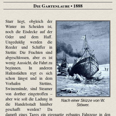
Die Gartenlaube
• 1888
Starr liegt, obgleich der
Winter im Scheiden ist,
noch die Eisdecke auf der
Oder und dem Haff.
Ungeduldig werden die
Reeder und Schiffer in
Stettin: Die Frachten sind
abgeschlossen, aber es ist
wenig Aussicht, die Fahrt zu
beginnen. In anderen
Hafenstädten regt es sich
schon längst und in dem
Vorhafen Stettins,
Swinemünde, sind Steamer
von dorther eingetroffen –
aber wie soll die Ladung in
Nach einer Skizze von W.
die Handelsstadt hinüber
Stöwer.
geschafft werden? Da
dampft eines Tages ein eigenartig gebautes Fahrzeug in den