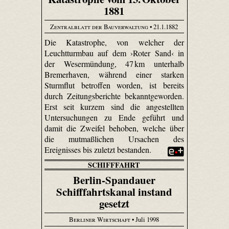
1881
Zentralblatt der Bauverwaltung
• 21.1.1882
Die Katastrophe, von welcher der
Leuchtturmbau auf dem ›Roter Sand‹ in
der Wesermündung, 47 km unterhalb
Bremerhaven, während einer starken
Sturmflut betroffen worden, ist bereits
durch Zeitungsberichte bekanntgeworden.
Erst seit kurzem sind die angestellten
Untersuchungen zu Ende geführt und
damit die Zweifel behoben, welche über
die mutmaßlichen Ursachen des
Ereignisses bis zuletzt bestanden.
SCHIFFFAHRT
Berlin-Spandauer
Schifffahrtskanal instand
gesetzt
Berliner Wirtschaft
• Juli 1998