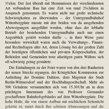
1½ km. Der fast überall mit Hemmnissen der verschiedensten
Art verbundene Bau hat eine Zeit von rund 2¼ Jahren in
Anspruch genommen. Es waren nicht nur große technische
Schwierigkeiten zu überwinden – der Untergrundbahnhof
Wittenbergplatz musste mit den beiden von da ausgehenden
Abzweigungen ausgeführt werden, ohne dass der lebhafte
Betrieb der bestehenden Untergrundbahn auch nur einen
Augenblick gestört werden durfte –, in ihrer Weise ganz
besonders verwickelt waren auch die Verwaltungs-, Finanz-
und Rechtsfragen aller Art, deren Lösung bei der großen Zahl
der beteiligten öffentlichen und privaten Körperschaften, der
Behörden und Gemeinden trotz allseitigen guten Willens sich
oft schwierig genug gestaltete.
Die Einladungen zu der Feier waren von den drei Bauherren
der neuen Strecke ergangen, der Königlichen Kommission zur
Aufteilung der Domäne Dahlem, dem Magistrat der Stadt
Berlin-Wilmersdorf und der Hochbahngesellschaft. Mehr als
500 Geladene versammelten sich von 15.30 Uhr an in dem
prächtigen Innenraum des von Professor Grenander
geschaffenen Bahnhofsgebäudes auf dem Wittenbergplatz. Die
hohe Halle, die von einem Aufbau mit reichlichem Seitenlicht
gekrönt ist, mutet durch ihre schönen Abmessungen und die