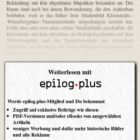
Bekleidung mit fein abgetönten Majoliken besonders an: Der
Raum fand auch bei denen Bewunderung, die den Außenbau
befehden, weil er das früher freie Straßenbild Kleiststraße –
Wittenbergplatz – Tauentzienstraße notgedrungen zerstört hat.
Dafür aber sind zwei neue schöne Straßenbilder geschaffen: die
Kleiststraße mit dem Abschluss des Bahnhofsgebäudes auf dem
Wittenbergplatz und die Tauentzienstraße mit demselben
Abschluss auf der einen, der Kaiser-Wilhelm-Gedächtniskirche
auf der anderen Seite.
Weiterlesen mit
Werde epilog.plus-Mitglied und Du bekommst
Zugriff auf exklusive Beiträge wie diesen
PDF-Versionen und/oder eBooks von ausgewählten
Artikeln
weniger Werbung und dafür mehr historische Bilder
und alte Reklame