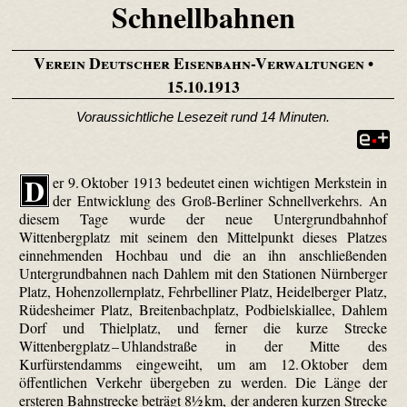
Schnellbahnen
Verein Deutscher Eisenbahn-Verwaltungen
•
15.10.1913
Voraussichtliche Lesezeit rund 14 Minuten.
D
er 9. Oktober 1913 bedeutet einen wichtigen Merkstein in
der Entwicklung des Groß-Berliner Schnellverkehrs. An
diesem Tage wurde der neue Untergrundbahnhof
Wittenbergplatz mit seinem den Mittelpunkt dieses Platzes
einnehmenden Hochbau und die an ihn anschließenden
Untergrundbahnen nach Dahlem mit den Stationen Nürnberger
Platz, Hohenzollernplatz, Fehrbelliner Platz, Heidelberger Platz,
Rüdesheimer Platz, Breitenbachplatz, Podbielskiallee, Dahlem
Dorf und Thielplatz, und ferner die kurze Strecke
Wittenbergplatz – Uhlandstraße in der Mitte des
Kurfürstendamms eingeweiht, um am 12. Oktober dem
öffentlichen Verkehr übergeben zu werden. Die Länge der
ersteren Bahnstrecke beträgt 8½ km, der anderen kurzen Strecke