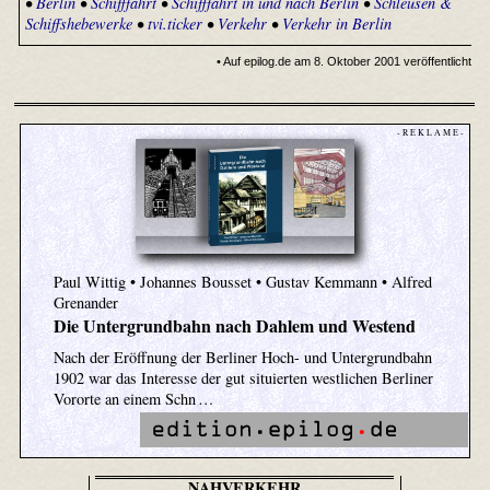
•
Berlin
•
Schifffahrt
•
Schifffahrt in und nach Berlin
•
Schleusen &
Schiffshebewerke
•
tvi.ticker
•
Verkehr
•
Verkehr in Berlin
• Auf epilog.de am 8. Oktober 2001 veröffentlicht
- R E K L A M E -
Paul Wittig • Johannes Bousset • Gustav Kemmann • Alfred
Grenander
Die Untergrundbahn nach Dahlem und Westend
Nach der Eröffnung der Berliner Hoch- und Untergrundbahn
1902 war das Interesse der gut situierten westlichen Berliner
Vororte an einem Schn …
NAHVERKEHR