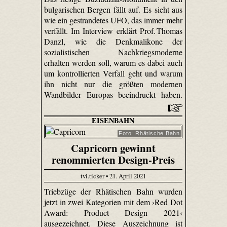
bulgarischen Bergen fällt auf. Es sieht aus
wie ein gestrandetes UFO, das immer mehr
verfällt. Im Interview erklärt Prof. Thomas
Danzl, wie die Denkmalikone der
sozialistischen Nachkriegsmoderne
erhalten werden soll, warum es dabei auch
um kontrollierten Verfall geht und warum
ihn nicht nur die größten modernen
Wandbilder Europas beeindruckt haben.
EISENBAHN
Foto: Rhätische Bahn
Capricorn gewinnt
renommierten Design-Preis
tvi.ticker • 21. April 2021
Triebzüge der Rhätischen Bahn wurden
jetzt in zwei Kategorien mit dem ›Red Dot
Award: Product Design 2021‹
ausgezeichnet. Diese Auszeichnung ist