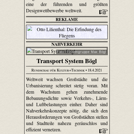
eine der führenden und größten
Designwettbewerbe weltweit.
REKLAME
NAHVERKEHR
Foto: Firmengruppe Max Bögl
Transport System Bögl
Rundschau für Kultur+Technik
• 18.4.2021
Weltweit wachsen Großstädte und die
Urbanisierung schreitet stetig voran. Mit
dem Wachstum gehen zunehmende
Bebauungsdichte sowie Verkehrs-, Lärm-
und Luftbelastungen einher. Daher sind
Nahverkehrskonzepte nötig, die sich den
Herausforderungen von Großstädten stellen
und Stadtteile nahezu geräuschlos und
effizient vernetzen.