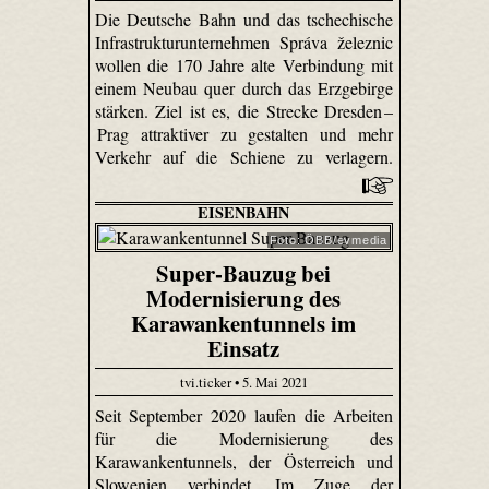
Die Deutsche Bahn und das tschechische
Infrastrukturunternehmen Správa železnic
wollen die 170 Jahre alte Verbindung mit
einem Neubau quer durch das Erzgebirge
stärken. Ziel ist es, die Strecke Dresden –
Prag attraktiver zu gestalten und mehr
Verkehr auf die Schiene zu verlagern.
EISENBAHN
Foto: ÖBB/evmedia
Super-Bauzug bei
Modernisierung des
Karawankentunnels im
Einsatz
tvi.ticker • 5. Mai 2021
Seit September 2020 laufen die Arbeiten
für die Modernisierung des
Karawankentunnels, der Österreich und
Slowenien verbindet. Im Zuge der