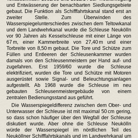
und Entwässerung der benachbarten Siedlungsgebiete
gebaut. Die Funktion als Schifffahrtskanal stand erst an
zweiter Stelle. Zum Überwinden des
Wasserspiegelunterschiedes zwischen dem Teltowkanal
und dem Landwehrkanal wurde die Schleuse Neukölln
vor 90 Jahren als Kesselschleuse mit einer Länge von
67 m, einer Kammerbreite von 27,40 m und einer
Torbreite von 8,50 m gebaut. Die Tore und Schütze zum
Füllen und Entleeren der Schleusenkammer wurden
damals von den Schleusenmeistern per Hand auf- und
zugefahren. Erst 1959/60 wurde die Schleuse
elektrifiziert, wurden die Tore und Schütze mit Motoren
ausgerüstet sowie Signal- und Beleuchtungsanlagen
aufgestellt. Ab 1968 wurde die Schleuse im neu
gebauten Schleusenmeistergebäude von einem
zentralen Bedienungsstand aus geführt.
Die Wasserspiegeldifferenz zwischen dem Ober- und
Unterwasser der Schleuse ist mit maximal 50 cm gering,
so dass schon häufiger über den Wegfall der Schleuse
diskutiert wurde. Aber ohne die Schleuse Neukölln
würde der Wasserspiegel im nördlichen Teil des
Neuköllner Schifffahrtskanals und im Landwehrkanal um