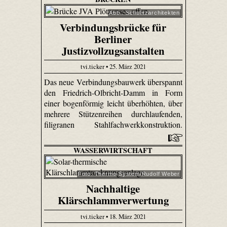
Abb.: Schulitzarchitekten
Verbindungsbrücke für
Berliner
Justizvollzugsanstalten
tvi.ticker • 25. März 2021
Das neue Verbindungsbauwerk überspannt
den Friedrich-Olbricht-Damm in Form
einer bogenförmig leicht überhöhten, über
mehrere Stützenreihen durchlaufenden,
filigranen Stahlfachwerkkonstruktion.
WASSERWIRTSCHAFT
Foto: Thermo-System/Rudolf Weber
Nachhaltige
Klärschlammverwertung
tvi.ticker • 18. März 2021