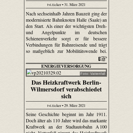
tvi.ticker • 31. März 2021
Nach sechseinhalb Jahren Bauzeit ging der
modernisierte Bahnknoten Halle (Saale) an
den Start. Als einer der wichtigsten Dreh-
und Angelpunkte im deutschen
Schienenverkehr sorgt er für bessere
Verbindungen für Bahnreisende und trägt
so maßgeblich zur Mobilitätswende bei.
ENERGIEVERSORGUNG
Foto: Vattenfall
Das Heizkraftwerk Berlin-
Wilmersdorf verabschiedet
sich
tvi.ticker • 29. März 2021
Seine Geschichte beginnt im Jahr 1911.
Doch älter als 110 Jahre wird das markante
Kraftwerk an der Stadtautobahn A 100
nicht. Vattenfall nimmt das Heizkraftwerk