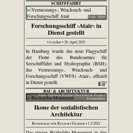
SCHIFFFAHRT
Foto: BSH
Forschungsschiff ›Atair‹ in
Dienst gestellt
tvi.ticker • 28. April 2021
In Hamburg wurde das neue Flaggschiff
der Flotte des Bundesamtes für
Seeschifffahrt und Hydrographie (BSH),
das Vermessungs-, Wracksuch- und
Forschungsschiff (VWFS) ›Atair‹, offiziell
in Dienst gestellt.
BAU & ARCHITEKTUR
Foto: Darmon Richter/Buzludzha Project
Foundation
Ikone der sozialistischen
Architektur
Rundschau für Kultur+Technik
• 1.5.2021
Das riesige Buzludzha-Monument in den