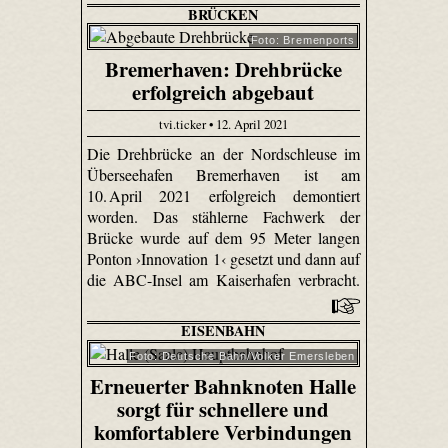
BRÜCKEN
Foto: Bremenports
Bremerhaven: Drehbrücke
erfolgreich abgebaut
tvi.ticker • 12. April 2021
Die Drehbrücke an der Nordschleuse im
Überseehafen Bremerhaven ist am
10. April 2021 erfolgreich demontiert
worden. Das stählerne Fachwerk der
Brücke wurde auf dem 95 Meter langen
Ponton ›Innovation 1‹ gesetzt und dann auf
die ABC-Insel am Kaiserhafen verbracht.
EISENBAHN
Foto: Deutsche Bahn/Volker Emersleben
Erneuerter Bahnknoten Halle
sorgt für schnellere und
komfortablere Verbindungen