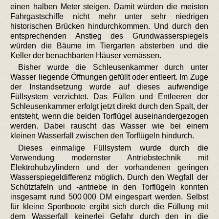
einen halben Meter steigen. Damit würden die meisten
Fahrgastschiffe nicht mehr unter sehr niedrigen
historischen Brücken hindurchkommen. Und durch den
entsprechenden Anstieg des Grundwasserspiegels
würden die Bäume im Tiergarten absterben und die
Keller der benachbarten Häuser vernässen.
Bisher wurde die Schleusenkammer durch unter
Wasser liegende Öffnungen gefüllt oder entleert. Im Zuge
der Instandsetzung wurde auf dieses aufwendige
Füllsystem verzichtet. Das Füllen und Entleeren der
Schleusenkammer erfolgt jetzt direkt durch den Spalt, der
entsteht, wenn die beiden Torflügel auseinandergezogen
werden. Dabei rauscht das Wasser wie bei einem
kleinen Wasserfall zwischen den Torflügeln hindurch.
Dieses einmalige Füllsystem wurde durch die
Verwendung modernster Antriebstechnik mit
Elektrohubzylindern und der vorhandenen geringen
Wasserspiegeldifferenz möglich. Durch den Wegfall der
Schütztafeln und -antriebe in den Torflügeln konnten
insgesamt rund 500 000 DM eingespart werden. Selbst
für kleine Sportboote ergibt sich durch die Füllung mit
dem Wasserfall keinerlei Gefahr durch den in die