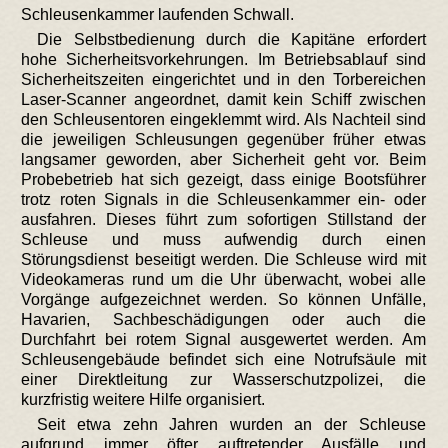
Schleusenkammer laufenden Schwall.
Die Selbstbedienung durch die Kapitäne erfordert
hohe Sicherheitsvorkehrungen. Im Betriebsablauf sind
Sicherheitszeiten eingerichtet und in den Torbereichen
Laser-Scanner angeordnet, damit kein Schiff zwischen
den Schleusentoren eingeklemmt wird. Als Nachteil sind
die jeweiligen Schleusungen gegenüber früher etwas
langsamer geworden, aber Sicherheit geht vor. Beim
Probebetrieb hat sich gezeigt, dass einige Bootsführer
trotz roten Signals in die Schleusenkammer ein- oder
ausfahren. Dieses führt zum sofortigen Stillstand der
Schleuse und muss aufwendig durch einen
Störungsdienst beseitigt werden. Die Schleuse wird mit
Videokameras rund um die Uhr überwacht, wobei alle
Vorgänge aufgezeichnet werden. So können Unfälle,
Havarien, Sachbeschädigungen oder auch die
Durchfahrt bei rotem Signal ausgewertet werden. Am
Schleusengebäude befindet sich eine Notrufsäule mit
einer Direktleitung zur Wasserschutzpolizei, die
kurzfristig weitere Hilfe organisiert.
Seit etwa zehn Jahren wurden an der Schleuse
aufgrund immer öfter auftretender Ausfälle und