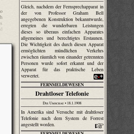
Gleich, nachdem der Fernsprechapparat in
so
der von Professor Graham Bell
ch
angegebenen Konstruktion bekanntwurde,
es
erregten die wunderbaren Leistungen
nd
dieses so überaus einfachen Apparates
allgemeines und berechtigtes Erstaunen.
Die Wichtigkeit des durch diesen Apparat
ermöglichten mündlichen Verkehrs
zwischen räumlich von einander getrennten
Personen wurde sofort erkannt und der
Apparat für das praktische Leben
verwertet.
FERNMELDEWESEN
Drahtloser Telefonie
Die Umschau
• 18.1.1908
In Amerika sind Versuche mit drahtloser
Telefonie nach dem System de Forrest
angestellt worden.
FERNMELDEWESEN