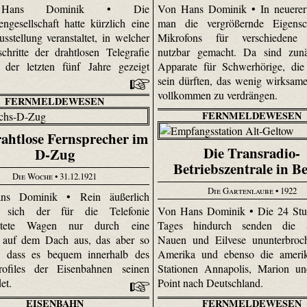
Hans Dominik • Die
Von Hans Dominik • In neuerer 
engesellschaft hatte kürzlich eine
man die vergrößernde Eigensc
sstellung veranstaltet, in welcher
Mikrofons für verschiedene
schritte der drahtlosen Telegrafie
nutzbar gemacht. Da sind zunä
 der letzten fünf Jahre gezeigt
Apparate für Schwerhörige, die
sein dürften, das wenig wirksam
vollkommen zu verdrängen.
FERNMELDEWESEN
FERNMELDEWESEN
ahtlose Fernsprecher im
Die Transradio-
D-Zug
Betriebszentrale in Be
Die Woche
• 31.12.1921
Die Gartenlaube
• 1922
ns Dominik • Rein äußerlich
t sich der für die Telefonie
Von Hans Dominik • Die 24 Stu
chtete Wagen nur durch eine
Tages hindurch senden die S
 auf dem Dach aus, das aber so
Nauen und Eilvese ununterbroc
t, dass es bequem innerhalb des
Amerika und ebenso die amerik
rofiles der Eisenbahnen seinen
Stationen Anna­polis, Marion u
det.
Point nach Deutschland.
EISENBAHN
FERNMELDEWESEN