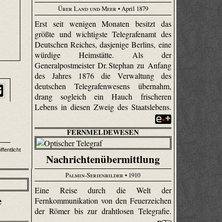
Über Land und Meer
• April 1879
Erst seit wenigen Monaten besitzt das
größte und wichtigste Telegrafenamt des
Deutschen Reiches, dasjenige Berlins, eine
würdige Heimstätte. Als der
Generalpostmeister Dr. Stephan zu Anfang
des Jahres 1876 die Verwaltung des
deutschen Tele­grafen­wesens übernahm,
drang sogleich ein Hauch frischeren
Lebens in diesen Zweig des Staatslebens.
FERNMELDEWESEN
fentlicht
Nachrichtenübermittlung
Palmin-Serienbilder
• 1910
Eine Reise durch die Welt der
e
Fernkommunikation von den Feuerzeichen
der Römer bis zur drahtlosen Telegrafie.