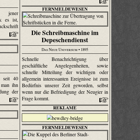
FERNMELDEWESEN
n jener
k es ist,
ckschrift
Die Schreibmaschine im
Depeschendienst
Das Neue Universum
• 1895
Schnelle Benachrichtigung über
geschäftliche Angelegenheiten, sowie
schnelle Mitteilung der wichtigen oder
 seit 40
allgemein interessanten Ereignisse ist zum
f man ihn
Bedürfnis unserer Zeit geworden, selbst
dung der
wenn nur die Befriedigung der Neugier in
Frage kommt.
REKLAME
n
FERNMELDEWESEN