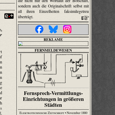
die nicht nur den Wortlaut der Botschaft,
sondern auch die Originalschrift selbst mit
all ihren Einzelheiten faksimilegetreu
überträgt.
e,
er
REKLAME
FERNMELDEWESEN
rt
uf
en
en
en
em
ag
ie
Fernsprech-Vermittlungs-
rd
hr
Einrichtungen in größeren
ch
Städten
ns
d,
Elektrotechnische Zeitschrift
• November 1880