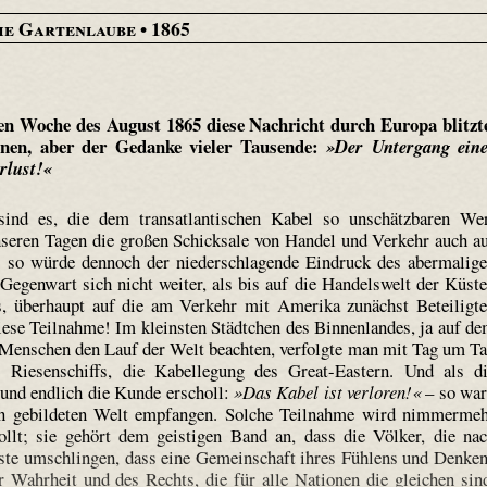
ie Gartenlaube
• 1865
en Woche des August 1865 diese Nachricht durch Europa blitzt
lnen, aber der Gedanke vieler Tausende:
Der Untergang ein
rlust!
n sind es, die dem transatlantischen Kabel so unschätzbaren We
unseren Tagen die großen Schicksale von Handel und Verkehr auch a
, so würde dennoch der niederschlagende Eindruck des abermalig
egenwart sich nicht weiter, als bis auf die Handelswelt der Küst
s, überhaupt auf die am Verkehr mit Amerika zunächst Beteiligt
iese Teilnahme! Im kleinsten Städtchen des Binnenlandes, ja auf d
 Menschen den Lauf der Welt beachten, verfolgte man mit Tag um T
s Riesenschiffs, die Kabellegung des Great-Eastern. Und als d
 und endlich die Kunde erscholl:
Das Kabel ist verloren!
– so wa
zen gebildeten Welt empfangen. Solche Teilnahme wird nimmerme
ollt; sie gehört dem geistigen Band an, dass die Völker, die na
gste umschlingen, dass eine Gemeinschaft ihres Fühlens und Denke
r Wahrheit und des Rechts, die für alle Nationen die gleichen sin