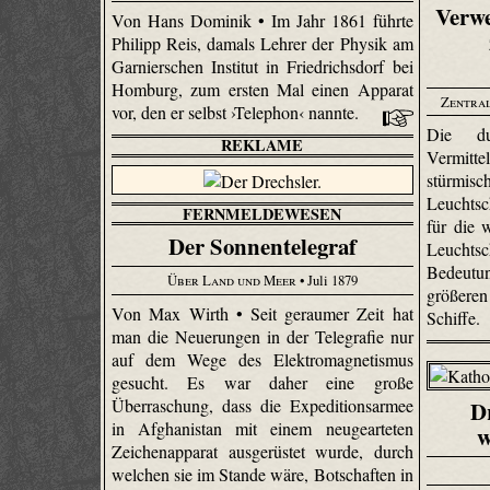
Verw
Von Hans Dominik • Im Jahr 1861 führte
Philipp Reis, damals Lehrer der Physik am
Garnierschen Institut in Friedrichsdorf bei
Homburg, zum ersten Mal einen Apparat
Zentral
vor, den er selbst ›Telephon‹ nannte.
Die du
REKLAME
Vermit
stürm
Leuchtsc
FERNMELDEWESEN
für die 
Der Sonnentelegraf
Leuchtsc
Bedeut
Über Land und Meer
• Juli 1879
größeren
Von Max Wirth • Seit geraumer Zeit hat
Schiffe.
man die Neuerungen in der Telegrafie nur
auf dem Wege des Elektromagnetismus
gesucht. Es war daher eine große
Überraschung, dass die Expeditionsarmee
Dr
in Afghanistan mit einem neu­gearteten
w
Zeichenapparat ausgerüstet wurde, durch
welchen sie im Stande wäre, Botschaften in