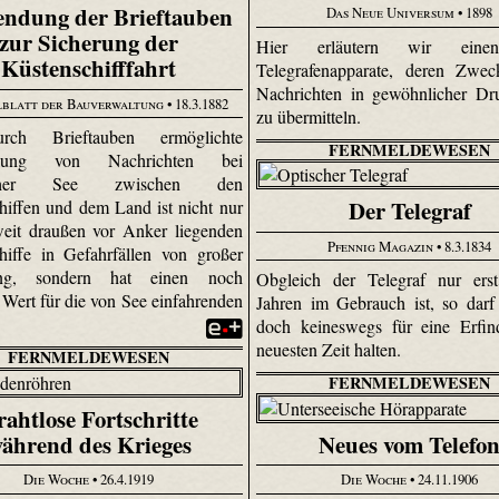
endung der Brieftauben
Das Neue Universum
• 1898
zur Sicherung der
Hier erläutern wir eine
Küstenschifffahrt
Telegrafenapparate, deren Zwec
Nachrichten in gewöhnlicher Dru
blatt der Bauverwaltung
• 18.3.1882
zu übermitteln.
rch Brieftauben ermöglichte
FERNMELDEWESEN
telung von Nachrichten bei
ischer See zwischen den
Der Telegraf
hiffen und dem Land ist nicht nur
weit draußen vor Anker liegenden
Pfennig Magazin
• 8.3.1834
hiffe in Gefahrfällen von großer
ung, sondern hat einen noch
Obgleich der Telegraf nur erst
 Wert für die von See einfahrenden
Jahren im Gebrauch ist, so dar
doch keineswegs für eine Erfin
neuesten Zeit halten.
FERNMELDEWESEN
FERNMELDEWESEN
ahtlose Fortschritte
ährend des Krieges
Neues vom Telefo
Die Woche
• 26.4.1919
Die Woche
• 24.11.1906