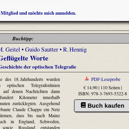
s Mitglied und möchte mich anmelden.
Buchtipp:
M. Geitel • Guido Sautter • R. Hennig
Geflügelte Worte
Geschichte der optischen Telegrafie
 des 18. Jahrhunderts wurden
PDF-Leseprobe
n optischen Telegrafenlinien
€ 14,90 | 110 Seiten |
et, auf denen Nachrichten dann
ISBN: 978-3-7693-5322-8
undert Kilometer innerhalb
nuten zurücklegten. Ausgehend
Buch kaufen
erbaute Claude Chappe ein Netz
ltürmen, dass bis nach Mainz
Auch in England, Schweden,
sowie Russland entstanden