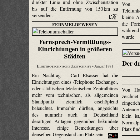
direkter Linie und ohne Zwischenstation
Von 
bis auf die Entfernung von 150 km zu
Telefunk
versenden.
kleine Au
die Fort
FERNMELDEWESEN
während
wurde.
Fernsprech-Vermittlungs-
Einrichtungen in größeren
Städten
Der dr
Elektrotechnische Zeitschrift
• Januar 1881
Ein Nachtrag – Carl Elsasser hat die
Einrichtungen eines ›Telephone Exchange‹,
oder städtischen telefonischen Zentralbüros
Von Ha
mehr vom technischen, als allgemeinen
zeichne
Standpunkt ziemlich erschöpfend
eingeri
beleuchtet. Immerhin dürften, angesichts
Antenne
des nunmehr auch in Deutschland
klein is
derartigen Anlagen gegenüber bekundete
Normalp
Interesse, einige Bemerkungen über
Platz fin
denselben Gegenstand am Platz sein.