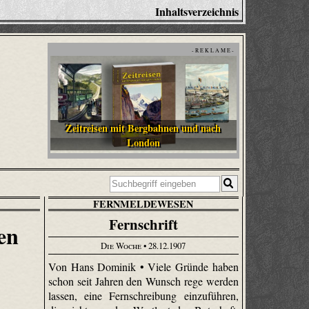
Inhaltsverzeichnis
- R E K L A M E -
Zeitreisen mit Bergbahnen und nach
London
FERNMELDEWESEN
Fernschrift
en
Die Woche
• 28.12.1907
Von Hans Dominik • Viele Gründe haben
schon seit Jahren den Wunsch rege werden
lassen, eine Fernschreibung einzuführen,