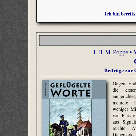
Ich bin bereit
J. H. M. Poppe • 
Beiträge zur 
Gegen Ende
die erste
eingericht
mehrere H
weniger Mi
von Paris 
aus Signa
reichte. 
Dänemark 