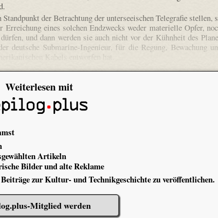
d.
 Standpunkt der Betrachtung der unterseeischen Telegrafie stellen, 
zur Erreichung eines solchen Endzwecks weder materielle Opfer, no
ürfen, und dann werden sie auch nicht vor der Kühnheit des Plan
der deutsche Submarine-Ingenieur, für die Regung, Bewachung u
merikanischen Kabels entworfen hat.
Weiterlesen mit
mmst
n
gewählten Artikeln
ische Bilder und alte Reklame
 Beiträge zur Kultur- und Technikgeschichte zu veröffentlichen.
log.plus-Mitglied werden