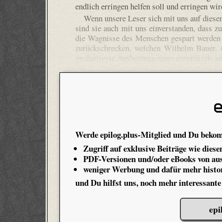
endlich erringen helfen soll und erringen wir
Wenn unsere Leser sich mit uns auf diesen
sind sie auch mit uns einverstanden, dass 
die Wagnisse des Menschen gespart werden d
zurückschrecken, welchen Wilhelm Bauer, 
großartigste Ausbeutung eines europäisch-a
Werde epilog.plus-Mitglied und Du beko
Zugriff auf exklusive Beiträge wie diese
PDF-Versionen und/oder eBooks von aus
weniger Werbung und dafür mehr histor
und Du hilfst uns, noch mehr interessante
epi