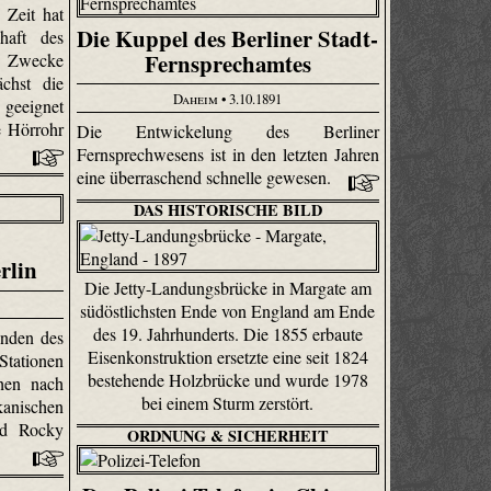
Zeit hat
Die Kuppel des Berliner Stadt-
haft des
Fernsprechamtes
 Zwecke
chst die
Daheim
• 3.10.1891
 geeignet
e Hörrohr
Die Entwickelung des Berliner
Fernsprechwesens ist in den letzten Jahren
eine überraschend schnelle gewesen.
DAS HISTORISCHE BILD
rlin
Die Jetty-Landungsbrücke in Margate am
südöstlichsten Ende von England am Ende
des 19. Jahrhunderts. Die 1855 erbaute
nden des
Eisenkonstruktion ersetzte eine seit 1824
tationen
bestehende Holzbrücke und wurde 1978
hen nach
bei einem Sturm zerstört.
anischen
nd Rocky
ORDNUNG & SICHERHEIT