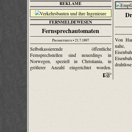
REKLAME
Dr
FERNMELDEWESEN
Fernsprechautomaten
Von Han
Prometheus
• 21.7.1897
nahe,
Selbst­kassierende öffentliche
Eisenb
Fernsprechstellen sind neuerdings in
Eisenba
Norwegen, speziell in Christiania, in
drahtlos
größerer Anzahl eingerichtet worden.