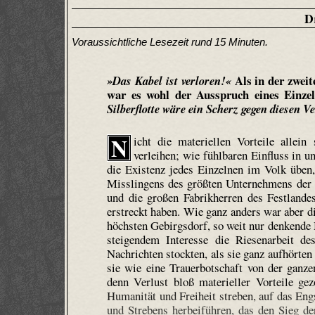
D
Voraussichtliche Lesezeit rund 15 Minuten.
Als in der zweit
Das Kabel ist verloren!
war es wohl der Ausspruch eines Einze
Silberflotte wäre ein Scherz gegen diesen Ve
N
icht die materiellen Vorteile allei
verleihen; wie fühlbaren Einfluss in 
die Existenz jedes Einzelnen im Volk üben
Misslingens des größten Unternehmens der G
und die großen Fabrikherren des Festlande
erstreckt haben. Wie ganz anders war aber d
höchsten Gebirgsdorf, so weit nur denkende
steigendem Interesse die Riesenarbeit de
Nachrichten stockten, als sie ganz aufhörten
sie wie eine Trauerbotschaft von der gan
denn Verlust bloß materieller Vorteile gez
Humanität und Freiheit streben, auf das En
und Strebens herbeiführen, das den Sieg de