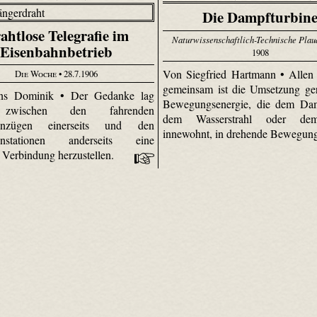
Die Dampfturbin
ahtlose Telegrafie im
Naturwissenschaftlich-Technische Plau
Eisenbahnbetrieb
1908
Von Siegfried Hartmann • Allen
Die Woche
• 28.7.1906
gemeinsam ist die Umsetzung ger
s Dominik • Der Gedanke lag
Bewegungsenergie, die dem Damp
 zwischen den fahrenden
dem Wasserstrahl oder d
ahnzügen einerseits und den
innewohnt, in drehende Bewegun
hnstationen anderseits eine
e Verbindung herzustellen.