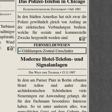
Das Polizei-Telefon in Chicago
e
Elektrotechnische Zeitschrift
• Juli 1881
dereien
•
In den Städten Amerikas hat sich zwar die
Polizei gewöhnlich gleich von Anfang an
 Turbinen
der elektrischen Verbindungen bedient,
adliniger
welche für soziale und kommerzielle
fstrahl,
Zwecke hergestellt worden sind.
em Wind
FERNMELDEWESEN
g.
Moderne Hotel-Telefon- und
Signalanlagen
Die Welt der Technik
• 15.11.1907
In dem am Pariser Platz in Berlin erbauten
Hotel Adlon sind außer den
architektonischen Schönheiten viele
Neuerungen zur Anwendung gelangt, die
für den Fachmann besonderes Interesse
haben. So ist unter anderem alles, was
menschlicher Geist auf dem Gebiete der