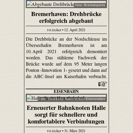
Foto: Bremenports
Bremerhaven: Drehbrücke
erfolgreich abgebaut
tvi.ticker • 12. April 2021
Die Drehbrücke an der Nordschleuse im
Überseehafen Bremerhaven ist am
10. April 2021 erfolgreich demontiert
worden. Das stählerne Fachwerk der
Brücke wurde auf dem 95 Meter langen
Ponton ›Innovation 1‹ gesetzt und dann auf
die ABC-Insel am Kaiserhafen verbracht.
EISENBAHN
Foto: Deutsche Bahn/Volker Emersleben
Erneuerter Bahnknoten Halle
sorgt für schnellere und
komfortablere Verbindungen
tvi.ticker • 31. März 2021