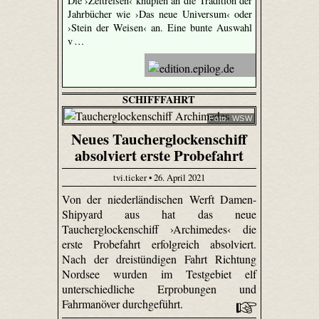
Die ›Zeitreisen‹ knüpfen an die Tradition der
Jahrbücher wie ›Das neue Universum‹ oder
›Stein der Weisen‹ an. Eine bunte Auswahl
v …
SCHIFFFAHRT
Foto: WSW
Neues Taucherglockenschiff
absolviert erste Probefahrt
tvi.ticker • 26. April 2021
Von der niederländischen Werft Damen-
Shipyard aus hat das neue
Taucherglockenschiff ›Archimedes‹ die
erste Probefahrt erfolgreich absolviert.
Nach der dreistündigen Fahrt Richtung
Nordsee wurden im Testgebiet elf
unterschiedliche Erprobungen und
Fahrmanöver durchgeführt.