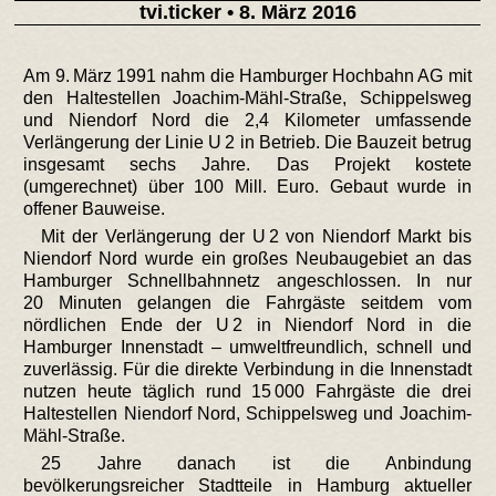
tvi.ticker
• 8. März 2016
Am 9. März 1991 nahm die Hamburger Hochbahn AG mit
den Haltestellen Joachim-Mähl-Straße, Schippelsweg
und Niendorf Nord die 2,4 Kilometer umfassende
Verlängerung der Linie U 2 in Betrieb. Die Bauzeit betrug
insgesamt sechs Jahre. Das Projekt kostete
(umgerechnet) über 100 Mill. Euro. Gebaut wurde in
offener Bauweise.
Mit der Verlängerung der U 2 von Niendorf Markt bis
Niendorf Nord wurde ein großes Neubaugebiet an das
Hamburger Schnellbahnnetz angeschlossen. In nur
20 Minuten gelangen die Fahrgäste seitdem vom
nördlichen Ende der U 2 in Niendorf Nord in die
Hamburger Innenstadt – umweltfreundlich, schnell und
zuverlässig. Für die direkte Verbindung in die Innenstadt
nutzen heute täglich rund 15 000 Fahrgäste die drei
Haltestellen Niendorf Nord, Schippelsweg und Joachim-
Mähl-Straße.
25 Jahre danach ist die Anbindung
bevölkerungsreicher Stadtteile in Hamburg aktueller