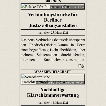
BRÜCKEN
Abb.: Schulitzarchitekten
Verbindungsbrücke für
Berliner
Justizvollzugsanstalten
tvi.ticker • 25. März 2021
Das neue Verbindungsbauwerk überspannt
den Friedrich-Olbricht-Damm in Form
einer bogenförmig leicht überhöhten, über
mehrere Stützenreihen durchlaufenden,
filigranen Stahlfachwerkkonstruktion.
WASSERWIRTSCHAFT
Foto: Thermo-System/Rudolf Weber
Nachhaltige
Klärschlammverwertung
tvi.ticker • 18. März 2021