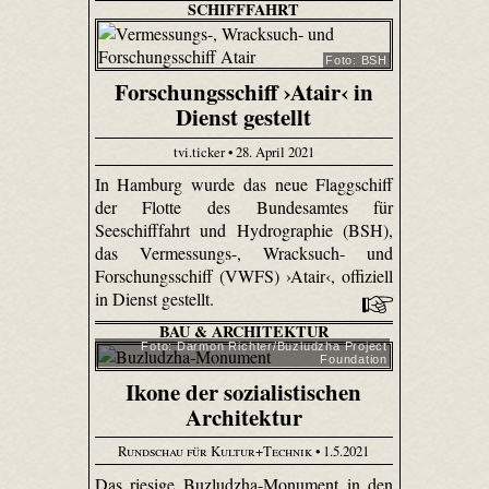
SCHIFFFAHRT
Foto: BSH
Forschungsschiff ›Atair‹ in
Dienst gestellt
tvi.ticker • 28. April 2021
In Hamburg wurde das neue Flaggschiff
der Flotte des Bundesamtes für
Seeschifffahrt und Hydrographie (BSH),
das Vermessungs-, Wracksuch- und
Forschungsschiff (VWFS) ›Atair‹, offiziell
in Dienst gestellt.
BAU & ARCHITEKTUR
Foto: Darmon Richter/Buzludzha Project
Foundation
Ikone der sozialistischen
Architektur
Rundschau für Kultur+Technik
• 1.5.2021
Das riesige Buzludzha-Monument in den