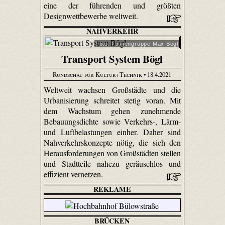
eine der führenden und größten
Designwettbewerbe weltweit.
NAHVERKEHR
Foto: Firmengruppe Max Bögl
Transport System Bögl
Rundschau für Kultur+Technik
• 18.4.2021
Weltweit wachsen Großstädte und die
Urbanisierung schreitet stetig voran. Mit
dem Wachstum gehen zunehmende
Bebauungsdichte sowie Verkehrs-, Lärm-
und Luftbelastungen einher. Daher sind
Nahverkehrskonzepte nötig, die sich den
Herausforderungen von Großstädten stellen
und Stadtteile nahezu geräuschlos und
effizient vernetzen.
REKLAME
BRÜCKEN