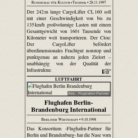
Rundschau für Kultur+Technik
• 28.11.1997
Der 242 m lange CargoLifter CL 160 soll
mit einer Geschwindigkeit von bis zu
135 km/h großvolumige Lasten mit einem
Gesamtgewicht von 160 t Tausende von
Kilometer weit transportieren. Der Clou:
Der CargoLifter befördert
überdimensionales Frachtgut nonstop und
punktgenau an nahezu jeden Zielort –
unabhängig von der Qualität der
Infrastruktur.
LUFTFAHRT
Abb.: Flughafen-Partner
Flughafen Berlin-
Brandenburg International
Berliner Wirtschaft
• 9.10.1998
Das Konsortium ›Flughafen-Partner für
Berlin und Brandenburg‹ hat die Nase vorn