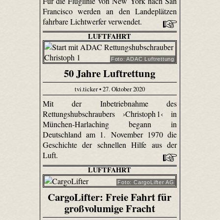
Für die Fluglinie von New York nach San
Francisco werden an den Landeplätzen
fahrbare Lichtwerfer verwendet.
LUFTFAHRT
Foto: ADAC Luftrettung
50 Jahre Luftrettung
tvi.ticker • 27. Oktober 2020
Mit der Inbetriebnahme des
Rettungshubschraubers ›Christoph 1‹ in
München-Harlaching begann in
Deutschland am 1. November 1970 die
Geschichte der schnellen Hilfe aus der
Luft.
LUFTFAHRT
Foto: CargoLifter AG
CargoLifter: Freie Fahrt für
großvolumige Fracht