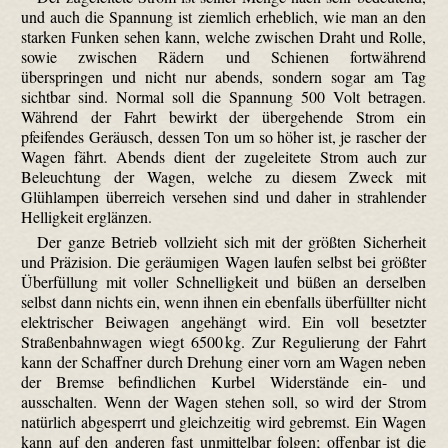
und auch die Spannung ist ziemlich erheblich, wie man an den
starken Funken sehen kann, welche zwischen Draht und Rolle,
sowie zwischen Rädern und Schienen fortwährend
überspringen und nicht nur abends, sondern sogar am Tag
sichtbar sind. Normal soll die Spannung 500 Volt betragen.
Während der Fahrt bewirkt der übergehende Strom ein
pfeifendes Geräusch, dessen Ton um so höher ist, je rascher der
Wagen fährt. Abends dient der zugeleitete Strom auch zur
Beleuchtung der Wagen, welche zu diesem Zweck mit
Glühlampen überreich versehen sind und daher in strahlender
Helligkeit erglänzen.
Der ganze Betrieb vollzieht sich mit der größten Sicherheit
und Präzision. Die geräumigen Wagen laufen selbst bei größter
Überfüllung mit voller Schnelligkeit und büßen an derselben
selbst dann nichts ein, wenn ihnen ein ebenfalls überfüllter nicht
elektrischer Beiwagen angehängt wird. Ein voll besetzter
Straßenbahnwagen wiegt 6500 kg. Zur Regulierung der Fahrt
kann der Schaffner durch Drehung einer vorn am Wagen neben
der Bremse befindlichen Kurbel Widerstände ein- und
ausschalten. Wenn der Wagen stehen soll, so wird der Strom
natürlich abgesperrt und gleichzeitig wird gebremst. Ein Wagen
kann auf den anderen fast unmittelbar folgen; offenbar ist die