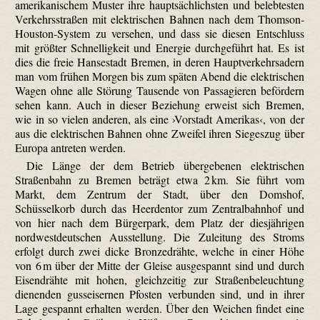
amerikanischem Muster ihre hauptsächlichsten und belebtesten
Verkehrsstraßen mit elektrischen Bahnen nach dem Thomson-
Houston-System zu versehen, und dass sie diesen Entschluss
mit größter Schnelligkeit und Energie durchgeführt hat. Es ist
dies die freie Hansestadt Bremen, in deren Hauptverkehrsadern
man vom frühen Morgen bis zum späten Abend die elektrischen
Wagen ohne alle Störung Tausende von Passagieren befördern
sehen kann. Auch in dieser Beziehung erweist sich Bremen,
wie in so vielen anderen, als eine ›Vorstadt Amerikas‹, von der
aus die elektrischen Bahnen ohne Zweifel ihren Siegeszug über
Europa antreten werden.
Die Länge der dem Betrieb übergebenen elektrischen
Straßenbahn zu Bremen beträgt etwa 2 km. Sie führt vom
Markt, dem Zentrum der Stadt, über den Domshof,
Schüsselkorb durch das Heerdentor zum Zentralbahnhof und
von hier nach dem Bürgerpark, dem Platz der diesjährigen
nordwestdeutschen Ausstellung. Die Zuleitung des Stroms
erfolgt durch zwei dicke Bronzedrähte, welche in einer Höhe
von 6 m über der Mitte der Gleise ausgespannt sind und durch
Eisendrähte mit hohen, gleichzeitig zur Straßenbeleuchtung
dienenden gusseisernen Pfosten verbunden sind, und in ihrer
Lage gespannt erhalten werden. Über den Weichen findet eine