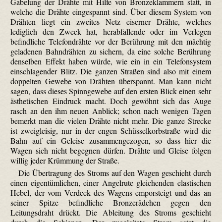
Gabelung der Drähte mit Hilfe von Bronzeklammern statt, in
welche die Drähte eingespannt sind. Über diesem System von
Drähten liegt ein zweites Netz eiserner Drähte, welches
lediglich den Zweck hat, herabfallende oder im Verlegen
befindliche Telefondrähte vor der Berührung mit den mächtig
geladenen Bahndrähten zu sichern, da eine solche Berührung
denselben Effekt haben würde, wie ein in ein Telefonsystem
einschlagender Blitz. Die ganzen Straßen sind also mit einem
doppelten Gewebe von Drähten überspannt. Man kann nicht
sagen, dass dieses Spinngewebe auf den ersten Blick einen sehr
ästhetischen Eindruck macht. Doch gewöhnt sich das Auge
rasch an den ihm neuen Anblick; schon nach wenigen Tagen
bemerkt man die vielen Drähte nicht mehr. Die ganze Strecke
ist zweigleisig, nur in der engen Schüsselkorbstraße wird die
Bahn auf ein Geleise zusammengezogen, so dass hier die
Wagen sich nicht begegnen dürfen. Drähte und Gleise folgen
willig jeder Krümmung der Straße.
Die Übertragung des Stroms auf den Wagen geschieht durch
einen eigentümlichen, einer Angelrute gleichenden elastischen
Hebel, der vom Verdeck des Wagens emporsteigt und das an
seiner Spitze befindliche Bronzerädchen gegen den
Leitungsdraht drückt. Die Ableitung des Stroms geschieht