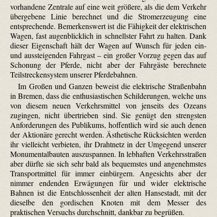
vorhandene Zentrale auf eine weit größere, als die dem Verkehr
übergebene Linie berechnet und die Stromerzeugung eine
entsprechende. Bemerkenswert ist die Fähigkeit der elektrischen
Wagen, fast augenblicklich in schnellster Fahrt zu halten. Dank
dieser Eigenschaft hält der Wagen auf Wunsch für jeden ein-
und aussteigenden Fahrgast – ein großer Vorzug gegen das auf
Schonung der Pferde, nicht aber der Fahrgäste berechnete
Teilstreckensystem unserer Pferdebahnen.
Im Großen und Ganzen beweist die elektrische Straßenbahn
in Bremen, dass die enthusiastischen Schilderungen, welche uns
von diesem neuen Verkehrsmittel von jenseits des Ozeans
zugingen, nicht übertrieben sind. Sie genügt den strengsten
Anforderungen des Publikums, hoffentlich wird sie auch denen
der Aktionäre gerecht werden. Ästhetische Rücksichten werden
ihr vielleicht verbieten, ihr Drahtnetz in der Umgegend unserer
Monumentalbauten auszuspannen. In lebhaften Verkehrsstraßen
aber dürfte sie sich sehr bald als bequemstes und angenehmstes
Transportmittel für immer einbürgern. Angesichts aber der
nimmer endenden Erwägungen für und wider elektrische
Bahnen ist die Entschlossenheit der alten Hansestadt, mit der
dieselbe den gordischen Knoten mit dem Messer des
praktischen Versuchs durchschnitt, dankbar zu begrüßen.