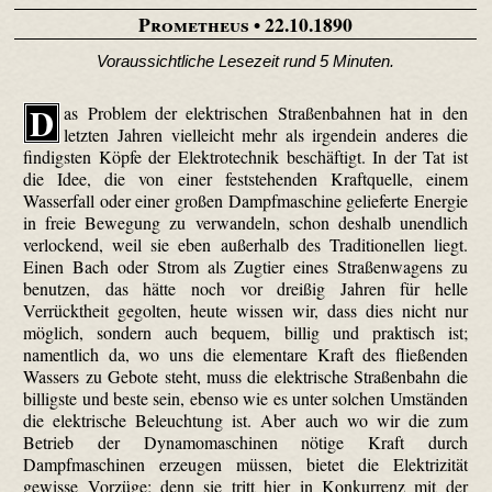
Prometheus
• 22.10.1890
Voraussichtliche Lesezeit rund 5 Minuten.
D
as Problem der elektrischen Straßenbahnen hat in den
letzten Jahren vielleicht mehr als irgendein anderes die
findigsten Köpfe der Elektrotechnik beschäftigt. In der Tat ist
die Idee, die von einer feststehenden Kraftquelle, einem
Wasserfall oder einer großen Dampfmaschine gelieferte Energie
in freie Bewegung zu verwandeln, schon deshalb unendlich
verlockend, weil sie eben außerhalb des Traditionellen liegt.
Einen Bach oder Strom als Zugtier eines Straßenwagens zu
benutzen, das hätte noch vor dreißig Jahren für helle
Verrücktheit gegolten, heute wissen wir, dass dies nicht nur
möglich, sondern auch bequem, billig und praktisch ist;
namentlich da, wo uns die elementare Kraft des fließenden
Wassers zu Gebote steht, muss die elektrische Straßenbahn die
billigste und beste sein, ebenso wie es unter solchen Umständen
die elektrische Beleuchtung ist. Aber auch wo wir die zum
Betrieb der Dynamomaschinen nötige Kraft durch
Dampfmaschinen erzeugen müssen, bietet die Elektrizität
gewisse Vorzüge; denn sie tritt hier in Konkurrenz mit der