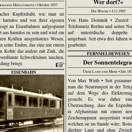
Wer dort?«
rmanns Monatshefte
• Oktober 1857
Die Woche
• 4.11.1905
facher Kupferdraht, wie man sie
r harmlos und von ihrer eigenen
Von Hans Dominik • Zurzeit 
eugt an Eisenbahnen aufgespannt
Telefonnetz Berlins und seiner Na
rt aus harmlos zu sein und wird ein
auf unterirdische doppelte
ren Kräften ausgerüstetes Wesen,
umgebaut. Seit etwa drei Jahren w
 seine Enden, das eine mit einem
gearbeitet.
n Kohle das andere mit Zink, die
FERNMELDEWESEN
 verdünnte Schwefelsäure tauchen,
Der Sonnentelegra
ndung bringt.
Über Land und Meer
• Juli 18
EISENBAHN
Von Max Wirth • Seit geraumer 
man die Neuerungen in der Teleg
auf dem Wege des Elektromag
gesucht. Es war daher ein
Überraschung, dass die Expedit
in Afghanistan mit einem neu­g
Zeichenapparat ausgerüstet wur
welchen sie im Stande wäre, Botsc
direkter Linie und ohne Zwisch