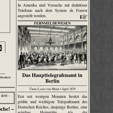
In Amerika sind Versuche mit drahtloser
Telefonie nach dem System de Forrest
angestellt worden.
FERNMELDEWESEN
Das Haupttelegrafenamt in
fentlicht
Berlin
Über Land und Meer
• April 1879
Erst seit wenigen Monaten besitzt das
größte und wichtigste Telegrafenamt des
Deutschen Reiches, dasjenige Berlins, eine
che! –
würdige Heimstätte. Als der