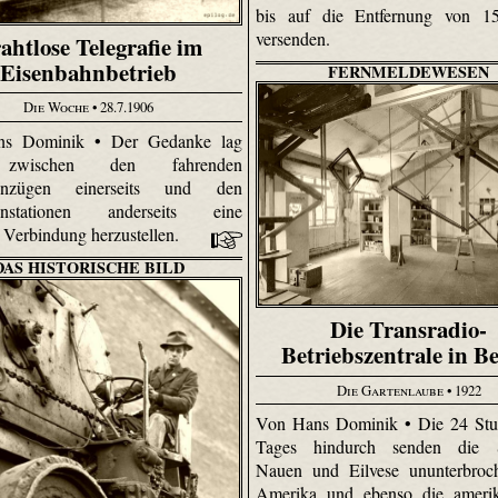
bis auf die Entfernung von 1
versenden.
ahtlose Telegrafie im
Eisenbahnbetrieb
FERNMELDEWESEN
Die Woche
• 28.7.1906
s Dominik • Der Gedanke lag
 zwischen den fahrenden
ahnzügen einerseits und den
hnstationen anderseits eine
e Verbindung herzustellen.
DAS HISTORISCHE BILD
Die Transradio-
Betriebszentrale in Be
Die Gartenlaube
• 1922
Von Hans Dominik • Die 24 Stu
Tages hindurch senden die S
Nauen und Eilvese ununterbroc
Amerika und ebenso die amerik