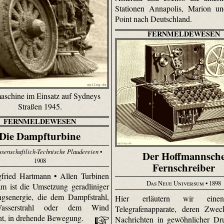
Stationen Anna­polis, Marion u
Point nach Deutschland.
FERNMELDEWESEN
aschine im Einsatz auf Sydneys
Straßen 1945.
FERNMELDEWESEN
Die Dampfturbine
senschaftlich-Technische Plaudereien
•
Der Hoffmannsch
1908
Fernschreiber
fried Hartmann • Allen Turbinen
Das Neue Universum
• 1898
m ist die Umsetzung geradliniger
gsenergie, die dem Dampfstrahl,
Hier erläutern wir eine
sserstrahl oder dem Wind
Telegrafenapparate, deren Zwec
t, in drehende Bewegung.
Nachrichten in gewöhnlicher Dru