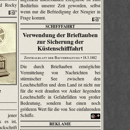
nd Rocky
Bedürfnis unserer Zeit geworden, selbst
wenn nur die Befriedigung der Neugier in
Frage kommt.
SCHIFFFAHRT
Verwendung der Brieftauben
zur Sicherung der
Küstenschifffahrt
Zentralblatt der Bauverwaltung
• 18.3.1882
Die durch Brieftauben ermöglichte
Vermittelung von Nachrichten bei
stürmischer See zwischen den
Leuchtschiffen und dem Land ist nicht nur
e
für die weit draußen vor Anker liegenden
Leuchtschiffe in Gefahrfällen von großer
Bedeutung, sondern hat einen noch
größeren Wert für die von See einfahrenden
Schiffe.
n jener
k es ist,
REKLAME
ckschrift