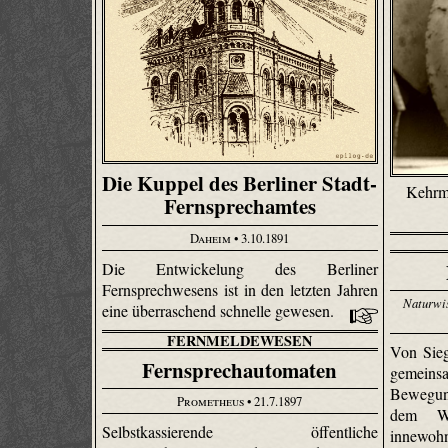
Die Kuppel des Berliner Stadt-
Kehrm
Fernsprechamtes
Daheim
• 3.10.1891
Die Entwickelung des Berliner
Fernsprechwesens ist in den letzten Jahren
Naturwis
eine überraschend schnelle gewesen.
FERNMELDEWESEN
Von Sieg
Fernsprechautomaten
gemeinsa
Bewegun
Prometheus
• 21.7.1897
dem Wa
Selbst­kassierende öffentliche
innewohn