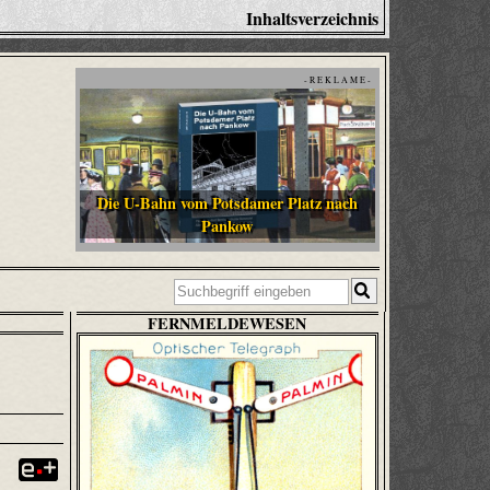
Inhaltsverzeichnis
- R E K L A M E -
Die U-Bahn vom Potsdamer Platz nach
Pankow
FERNMELDEWESEN