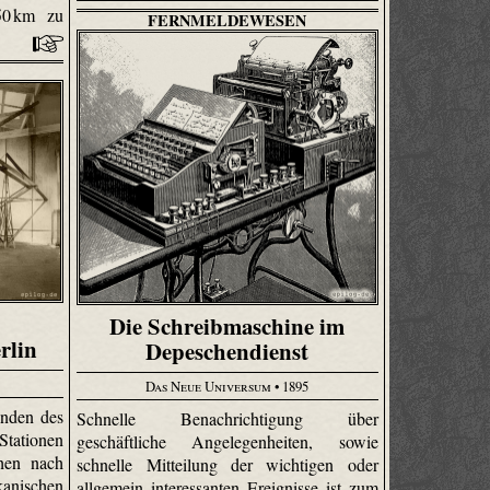
50 km zu
FERNMELDEWESEN
Die Schreibmaschine im
rlin
Depeschendienst
Das Neue Universum
• 1895
nden des
Schnelle Benachrichtigung über
tationen
geschäftliche Angelegenheiten, sowie
hen nach
schnelle Mitteilung der wichtigen oder
anischen
allgemein interessanten Ereignisse ist zum