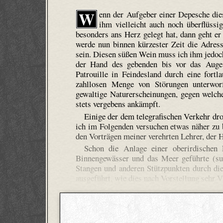
W
enn der Aufgeber einer Depesche di
ihm vielleicht auch noch überflüss
besonders ans Herz gelegt hat, dann geht e
werde nun binnen kürzester Zeit die Adress
sein. Diesen süßen Wein muss ich ihm jedoch
der Hand des gebenden bis vor das Auge
Patrouille in Feindesland durch eine fortl
zahllosen Menge von Störungen unterworf
gewaltige Naturerscheinungen, gegen welch
stets vergebens ankämpft.
Einige der dem telegrafischen Verkehr dr
ich im Folgenden versuchen etwas näher zu 
den Vorträgen meiner verehrten Lehrer, der 
Schon die Anlage einer oberirdischen
Binnengewässer und das Meer geführte (sub
Stangen und anderen Stützpunkten durch die 
ausgeführt, wie dies nach Vorstellung sehr V