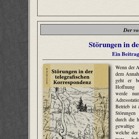
Der vo
Störungen in de
Ein Beitra
Wenn der A
dem Annahm
geht er b
Hoffnung 
werde nun
Adressstati
Betrieb ist
Störungen 
durch die h
gewaltige
welche der
trotz beh