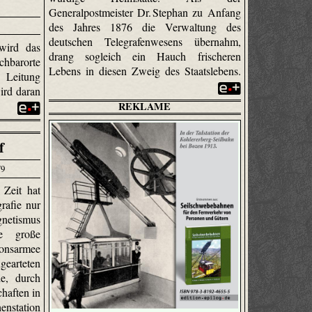
Generalpostmeister Dr. Stephan zu Anfang
des Jahres 1876 die Verwaltung des
deutschen Tele­grafen­wesens übernahm,
wird das
drang sogleich ein Hauch frischeren
chbarorte
Lebens in diesen Zweig des Staatslebens.
 Leitung
ird daran
REKLAME
f
79
Zeit hat
rafie nur
netismus
e große
ionsarmee
earteten
de, durch
haften in
enstation