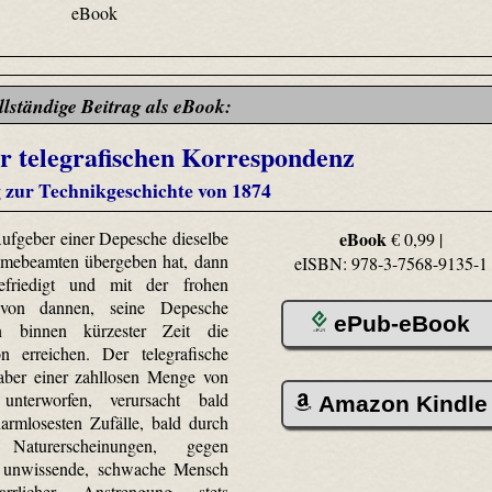
eBook
llständige Beitrag als eBook:
r telegrafischen Korrespondenz
g zur Technikgeschichte von 1874
ufgeber einer Depesche dieselbe
eBook
€ 0,99 |
ebeamten übergeben hat, dann
eISBN: 978-3-7568-9135-1
efriedigt und mit der frohen
von dannen, seine Depesche
ePub-eBook
 binnen kürzester Zeit die
on erreichen. Der telegrafische
 aber einer zahllosen Menge von
unterworfen, verursacht bald
Amazon Kindle
armlosesten Zufälle, bald durch
 Naturerscheinungen, gegen
 unwissende, schwache Mensch
arrlicher Anstrengung stets