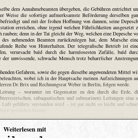
eselbe dem Annahmebeamten übergeben, die Gebühren entrichtet u
iger Weise die sofortige aufmerksamste Beförderung derselben ga
r befriedigt und mit der frohen Hoffnung von dannen, seine Depesc
station erreichen, ohne irgend welchen Fährlichkeiten ausgesetzt 
 rauben; denn in der Tat gleicht der Weg, welchen eine Depesche v
 des nehmenden Beamten zurückzulegen hat, dem Marsche ein
aufende Reihe von Hinterhalten. Der telegrafische Betrieb ist ein
en, verursacht bald durch die harmlosesten Zufälle, bald dur
e der unwissende, schwache Mensch trotz beharrlicher Anstrengu
ohenden Gefahren, sowie die gegen dieselbe angewendeten Mittel wi
beleuchten, wobei ich in der Hauptsache meinen Aufzeichnungen a
Herren Dr. Brix und Rechnungsrat Weber in Berlin, folgen werde.
 Leitung – worunter im Gegensatze zu den durch die Erde, d
terrestrischen, subaquatischen und submarinen) Leitungen eine 
Luft geführte verstanden wird – ist gar nicht so leicht und schne
ieler geschehen könnte.
Weiterlesen mit