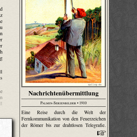
nd
nz
he
zu
on
er
er
ch
ng
ll
us
ie
Nachrichtenübermittlung
an
ll
Palmin-Serienbilder
• 1910
Eine Reise durch die Welt der
Fernkommunikation von den Feuerzeichen
der Römer bis zur drahtlosen Telegrafie.