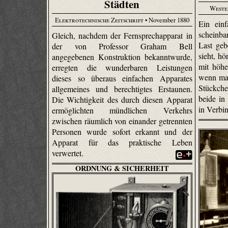
Städten
Weste
Elektrotechnische Zeitschrift
• November 1880
Ein ein
scheinba
Gleich, nachdem der Fernsprechapparat in
Last geb
der von Professor Graham Bell
sieht, hö
angegebenen Konstruktion bekanntwurde,
mit höhe
erregten die wunderbaren Leistungen
wenn man
dieses so überaus einfachen Apparates
Stückche
allgemeines und berechtigtes Erstaunen.
beide in
Die Wichtigkeit des durch diesen Apparat
in Verbi
ermöglichten mündlichen Verkehrs
zwischen räumlich von einander getrennten
Personen wurde sofort erkannt und der
Apparat für das praktische Leben
verwertet.
ORDNUNG & SICHERHEIT