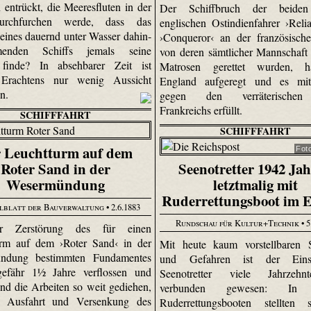
 entrückt, die Meeresfluten in der
Der Schiffbruch der beiden
urchfurchen werde, dass das
englischen Ostindienfahrer ›Reli
eines dauernd unter Wasser dahin­
›Conqueror‹ an der französisch
menden Schiffs jemals seine
von deren sämtlicher Mannschaft
finde? In absehbarer Zeit ist
Matrosen gerettet wurden, 
 Erachtens nur wenig Aussicht
England aufgeregt und es m
en.
gegen den verräterischen
Frankreichs erfüllt.
SCHIFFFAHRT
SCHIFFFAHRT
 Leuchtturm auf dem
Fot
Roter Sand in der
Seenotretter 1942 Ja
Wesermündung
letztmalig mit
Ruderrettungsboot im E
lblatt der Bauverwaltung
• 2.6.1883
Rundschau für Kultur+Technik
• 5
er Zerstörung des für einen
urm auf dem ›Roter Sand‹ in der
Mit heute kaum vorstellbaren S
ndung bestimmten Fundamentes
und Gefahren ist der Eins
gefähr 1½ Jahre verflossen und
Seenotretter viele Jahrzeh
ind die Arbeiten so weit gediehen,
verbunden gewesen: In 
e Ausfahrt und Versenkung des
Ruderrettungsbooten stellten 