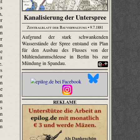
it
ls
n,
Kanalisierung der Unterspree
er
in
Zentralblatt der Bauverwaltung
• 9.7.1881
en
Aufgrund der stark schwankenden
er
Wasserstände der Spree entstand ein Plan
on
für den Ausbau des Flusses von der
ie
Mühlendammschleuse in Berlin bis zur
it
Mündung in Spandau.
e.
es
er
en
te
in
um
REKLAME
ss
rn
rn
em