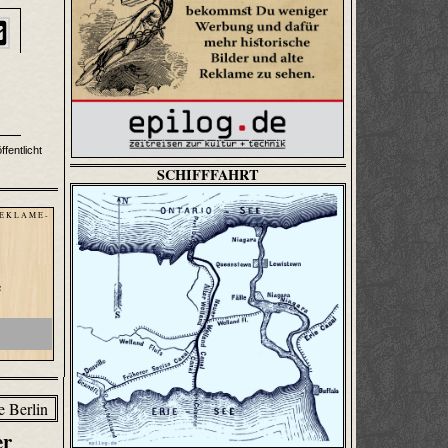
fentlicht
SCHIFFFAHRT
 E K L A M E -
e
er