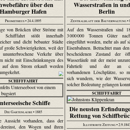
hwebefähre über den
Wasserstraßen in und
Hamburger Hafen
Berlin
Prometheus
• 24.4.1895
Zentralblatt der Bauverwaltung
• 
age von Brücken über Ströme mit
Auf den Wasserstraßen sind 1
er Schifffahrt stößt innerhalb
3 000 000 Tonnen Güter nac
reicher und dicht bebauter Städte
eingeführt worden, mehr als auf s
uf große Schwierigkeiten, weil der
Eisenbahnen. Betrachtet man den
 ununterbrochene Verkehr über
bescheidenen Zustand der öffe
m nicht mit Einschränkungen des
Wasserläufe mit der meist unzur
s auf dem Strom erkauft werden
Fahrtiefe und der an de
 umgekehrt.
vorhandenen Löschplätze, so 
sich wundern, wie der Wasserve
SCHIFFFAHRT
solcher Bedeutung gelangen konn
SCHIFFFAHRT
nterseeische Schiffe
Die neusten Erfindung
Die Gartenlaube
• 1885
Rettung von Schiffbrü
ge Aussicht vorhanden, dass der
Illustrirte Zeitung
• 2.9.184
dereinst, den Wogen und ihren