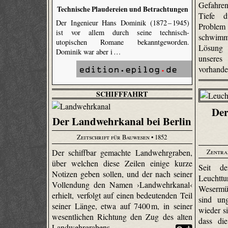
Gefahren
Technische Plaudereien und Betrachtungen
Tiefe d
Der Ingenieur Hans Dominik (1872 – 1945)
Problem 
ist vor allem durch seine technisch-
schwim
utopischen Romane bekanntgeworden.
Lösung 
Dominik war aber i …
unseres
vorhand
SCHIFFFAHRT
Der
Der Landwehrkanal bei Berlin
Zeitschrift für Bauwesen
• 1852
Zentra
Der schiffbar gemachte Landwehrgraben,
über welchen diese Zeilen einige kurze
Seit d
Notizen geben sollen, und der nach seiner
Leuchtt
Vollendung den Namen ›Landwehrkanal‹
Wesermü
erhielt, verfolgt auf einen bedeutenden Teil
sind un
seiner Länge, etwa auf 7400 m, in seiner
wieder s
wesentlichen Richtung den Zug des alten
dass di
Landwehrgrabens.