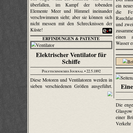
überfallen, im Kampf der tobenden
ein neue
Elemente Meer und Himmel ineinander
die Fe
verschwimmen sieht; aber sie können sich
Rauchfang
nicht messen mit den Schrecknissen der
und zwei
Küste!
zusamme
einen a
ERFINDUNGEN & PATENTE
Wasser e
Elektrischer Ventilator für
Schiffe
Polytechnisches Journal
• 22.5.1892
Diese Motoren und Ventilatoren werden in
Ein
sieben verschiedenen Größen ausgeführt.
Die enge
Glasgow
einer Br
Verkehr