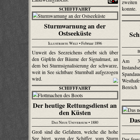
zweiten
konnte.
SCHIFFFAHRT
Sturmwarnung an der
Ostseeküste
Sch
Illustrirte Welt
• Februar 1896
B
Unweit des Seezeichens erhebt sich über
den Gipfeln der Bäume der Signalmast, an
Am 30
dem bei Sturmsignalisierung der schwarze,
Instand
weit in See sichtbare Sturmball aufgezogen
Spandau
wird.
Westhaf
Bereich 
SCHIFFFAHRT
Der heutige Rettungsdienst an
den Küsten
Das
Das Neue Universum
• 1880
Groß sind die Gefahren, welche die hohe
See birgt, wenn der Schiffer, vom Sturm
Der fran