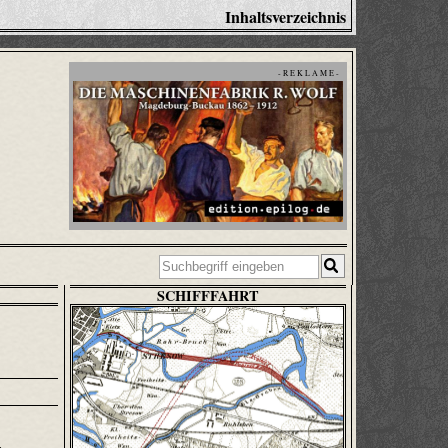
Inhaltsverzeichnis
- R E K L A M E -
SCHIFFFAHRT