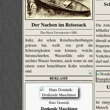
Sc
Der Nachen im Reisesack
Die Anl
lebhaft
Das Neue Universum
• 1881
verkehrs
Jeder, der schon Reisebeschreibungen
überall a
gelesen hat, weiß, wie groß die
bequeme
Schwierigkeiten sein können, welche
den Stro
Stromschnellen, Wasserfälle oder zu
Verkehr
seichtes Wasser bereiten, auch wenn sie mit
darf und
einem sonst brauchbaren Kahn versehen
sind.
REKLAME
U
Ist eini
Hans Dominik
Mensch 
Denkende Maschinen