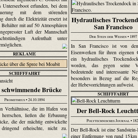
s Unterseeboot erfunden, bei dem
uerung mit dem störenden
Hydraulisches Trockend
 durch die Elektrizität ersetzt ist
 Behälter mit auf 50 Atmosphären
San Francisco
ngepresster Luft der Mannschaft
Der Stein der Weisen
• 1897
chtstündigen Aufenthalt unter
rmöglichen.
In San Francisco ist von de
Eisenwerken für ihren eigenen 
REKLAME
ein hydraulisches Trockendoc
worden, das gegen seine Vo
bedeutende und interessante Ne
SCHIFFFAHRT
besonders in Bezug auf die Reg
der Hebevorrichtungen aufweist.
e schwimmende Brücke
SCHIFFFAHRT
Prometheus
• 24.10.1894
n Verhältnisse, die im Hafen von
Der Bell-Rock Leucht
 herrschen, ließen die Erbauung
Polytechnisches Journal
• 18
ücke, die der mächtig entwickelte
 dringend erheischte, nicht zu.
Der Bell-Rock ist eine Sandstein-
einer Entfernung von rund 15 k