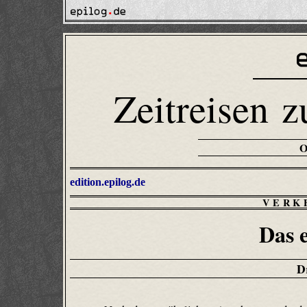
Zeitreisen z
edition.epilog.de
VERK
Das 
D