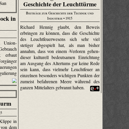
Geschichte der Leuchttürme
Beiträge zur Geschichte der Technik und
ock in
Industrie
• 1915
Richard Hennig glaubt, den Beweis
erbringen zu können, dass die Geschichte
des Leuchtfeuerwesens sich sehr viel
n Union-
stetiger abgespielt hat, als man bisher
Gebrauch
annahm, dass von einem ›Verloren gehen‹
k erbaut
dieser kulturell bedeutsamen Einrichtung
rgänger
am Ausgang des Altertums gar keine Rede
uerungen
sein kann, dass vielmehr Leuchtfeuer an
ulierung
einzelnen besonders wichtigen Punkten der
zumeist befahrenen Meere während des
ganzen Mittelalters gebrannt haben.
turm
25
Klippe in
m von dem