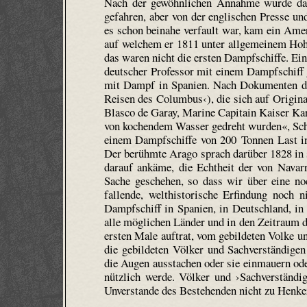
Nach der gewöhnlichen Annahme wurde das 
gefahren, aber von der englischen Presse un
es schon beinahe verfault war, kam ein Amer
auf welchem er 1811 unter allgemeinem Hohne
das waren nicht die ersten Dampfschiffe. Ein
deutscher Professor mit einem Dampfschiff 
mit Dampf in Spanien. Nach Dokumenten der
Reisen des Columbus‹), die sich auf Origina
Blasco de Garay, Marine Capitain Kaiser Ka
von kochendem Wasser gedreht wurden«, Schif
einem Dampfschiffe von 200 Tonnen Last in 
Der berühmte Arago sprach darüber 1828 in 
darauf ankäme, die Echtheit der von Navarr
Sache geschehen, so dass wir über eine noc
fallende, welthistorische Erfindung noch n
Dampfschiff in Spanien, in Deutschland, in
alle möglichen Länder und in den Zeitraum dr
ersten Male auftrat, vom gebildeten Volke u
die gebildeten Völker und Sachverständigen
die Augen ausstachen oder sie einmauern od
nützlich werde. Völker und ›Sachverständig
Unverstande des Bestehenden nicht zu Henker