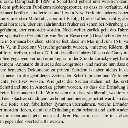
erste Dampfschiff 1809 in Schottland gebaut und wirklich dam
d dem gebildeten Publikum niedergespottet, so dass es verfaulte. A
ikaner herüber, studierte es und lies in New York ein anderes baue
 zum ersten Male fuhr, aber mit Erfolg. Dies ist alles richtig, ab
mal hörte ich, über ein Jahrhundert früher sei schon bei Nürnberg e
gefahren, aber ermordet worden. Noch weiter zurück geht das Fahr
 spanischen Geschichte von Senor Ravarrete (›Geschichte der vi
le in Simanca beziehen, steht es fest, dass im Mai und Juni 1543 v
rls V., in Barcelona Versuche gemacht wurden, »mit zwei Rädern, d
fe zu treiben, und am 17. Juni desselben Jahres Blasco de Garay m
See gegangen sei und eine Legua in der Stunde zurückgelegt hatt
seinem ›Annuaire du Bureau des Longitudes‹ und meinte nur, dass 
ete benutzten Dokumente zu prüfen. Seitdem ist aber nichts in d
h neue, in die gebildeten Zeiten der Schriftsprache und Zeitung
ichts Positives wissen. Wie jetzt die Sachen stehen, ist das ers
 Schottland und in Amerika gebaut worden, so dass die Erfindung 
eier Jahrhunderte fällt. Wir wissen nur, dass sie überall, wo sie z
nd den ›Sachverständigen‹ verhöhnt und niedergespottet ward, so da
 die Rolle alter, fabelhafter Tyrannen übernahmen, welche Erfinde
er morden ließen, damit die Erfindung nicht bekannt und auch Ande
e‹ müssen auch jetzt noch auf ihrer Hut sein, dass sie in stolz
n gegen den ›Fortschritt‹ werden.