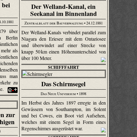
 bei
Der Welland-Kanal, ein
Seekanal im Binnenland
8.10.1881
Zentralblatt der Bauverwaltung
• 24.12.1881
879 über
Der Welland-Kanals verbindet parallel zum
h Berlin
Niagara den Eriesee mit dem Ontariosee
ämtlichen
und überwindet auf einer Strecke von
 mehr als
knapp 50 km einen Höhenunterschied von
ntlichen
über 100 Meter.
eichenden
SCHIFFFAHRT
nselben
muss man
rkehr zu
Das Schirmsegel
te.
Das Neue Universum
• 1898
Im Herbst des Jahres 1897 erregte in den
Gewässern von Southampton, im Solent
en zur
und bei Cowes, ein Boot viel Aufsehen,
chigen
welches mit einem Segel in Form eines
Regenschirmes ausgerüstet war.
3