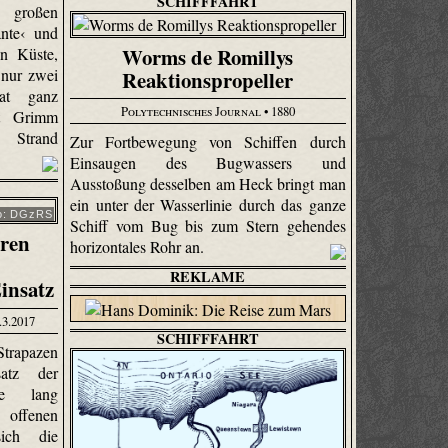
SCHIFFFAHRT
 großen
ante‹ und
Worms de Romillys
en Küste,
 nur zwei
Reaktionspropeller
hat ganz
Polytechnisches Journal
• 1880
it Grimm
 Strand
Zur Fortbewegung von Schiffen durch
Einsaugen des Bug­wassers und
Ausstoßung desselben am Heck bringt man
ein unter der Wasserlinie durch das ganze
o: DGzRS
Schiff vom Bug bis zum Stern gehendes
hren
horizontales Rohr an.
REKLAME
insatz
.3.2017
SCHIFFFAHRT
trapazen
atz der
nte lang
offenen
sich die