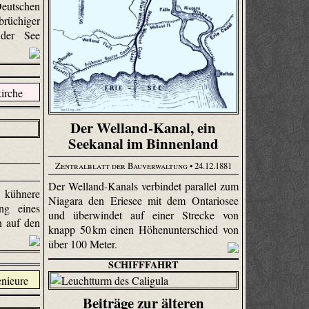
tschen
brüchiger
der See
Der Welland-Kanal, ein
Seekanal im Binnenland
Zentralblatt der Bauverwaltung
• 24.12.1881
Der Welland-Kanals verbindet parallel zum
 kühnere
Niagara den Eriesee mit dem Ontariosee
ng eines
und überwindet auf einer Strecke von
n auf den
knapp 50 km einen Höhenunterschied von
.
über 100 Meter.
SCHIFFFAHRT
Beiträge zur älteren