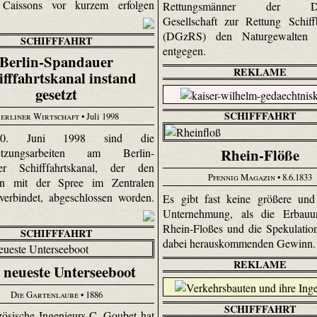
 Caissons vor kurzem erfolgen
Rettungsmänner der Deu
Gesellschaft zur Rettung Schiff
(DGzRS) den Naturgewalten 
SCHIFFFAHRT
entgegen.
Berlin-Spandauer
REKLAME
ifffahrtskanal instand
gesetzt
SCHIFFFAHRT
erliner Wirtschaft
• Juli 1998
. Juni 1998 sind die
Rhein-Flöße
setzungsarbeiten am Berlin-
er Schifffahrtskanal, der den
Pfennig Magazin
• 8.6.1833
en mit der Spree im Zentralen
verbindet, abgeschlossen worden.
Es gibt fast keine größere und
Unternehmung, als die Erbauu
Rhein-Floßes und die Spekulatio
SCHIFFFAHRT
dabei herauskommenden Gewinn
REKLAME
 neueste Unterseeboot
Die Gartenlaube
• 1886
SCHIFFFAHRT
zösische Ingenieurs C. Goubet hat