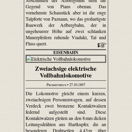
Abschnitten der Arlbergbahn steht die
Gegend von Pians obenan. Das
vornehmste Schaustück aber ist die enge
Talpforte von Paznaun, wo das großartigste
Bauwerk der Arlbergbahn, der in
ungeheuerer Höhe auf zwei schlanken
Mauerpfeilern ruhende Viadukt, Tal und
Fluss quert.
EISENBAHN
Zweiachsige elektrische
Vollbahnlokomotive
Prometheus
• 27.10.1897
Die Lokomotive gleicht einem kurzen,
zweiachsigen Personenwagen, auf dessen
Verdeck zwei bronzene Kontaktwalzen
federnd aufgestellt sind. Diese
Kontaktwalzen gleiten an den 8 mm dicken
Leitungsdrähten aus Hartkupfer, die an
besonderen Drahtseilen 4,43 m über