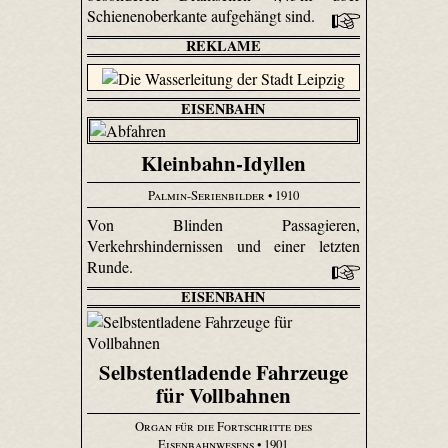
Schienenoberkante aufgehängt sind.
REKLAME
EISENBAHN
Kleinbahn-Idyllen
Palmin-Serienbilder
• 1910
Von Blinden Passagieren,
Verkehrshindernissen und einer letzten
Runde.
EISENBAHN
Selbstentladende Fahrzeuge
für Vollbahnen
Organ für die Fortschritte des
Eisenbahnwesens
• 1901