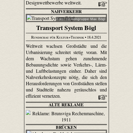
Designwettbewerbe weltweit.
NAHVERKEHR
Foto: Firmengruppe Max Bögl
Transport System Bögl
Rundschau für Kultur+Technik
• 18.4.2021
Weltweit wachsen Großstädte und die
Urbanisierung schreitet stetig voran. Mit
dem Wachstum gehen zunehmende
Bebauungsdichte sowie Verkehrs-, Lärm-
und Luftbelastungen einher. Daher sind
Nahverkehrskonzepte nötig, die sich den
Herausforderungen von Großstädten stellen
und Stadtteile nahezu geräuschlos und
effizient vernetzen.
ALTE REKLAME
BRÜCKEN