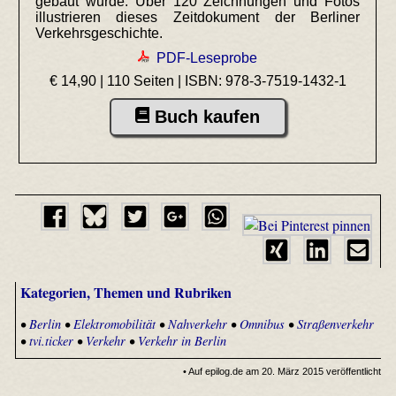
gebaut wurde. Über 120 Zeichnungen und Fotos
illustrieren dieses Zeitdokument der Berliner
Verkehrsgeschichte.
PDF-Leseprobe
€ 14,90 | 110 Seiten |
ISBN: 978-3-7519-1432-1
Buch kaufen
Kategorien, Themen und Rubriken
•
Berlin
•
Elektromobilität
•
Nahverkehr
•
Omnibus
•
Straßenverkehr
•
tvi.ticker
•
Verkehr
•
Verkehr in Berlin
• Auf epilog.de am 20. März 2015 veröffentlicht