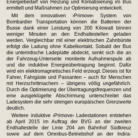
Energiebedarf von Heizung und Klimatisierung im Bus
ermittelt und Maßnahmen zur Optimierung entwickelt.
Mit dem innovativen ›Primove‹ System von
Bombardier Transportation können die Batterien der
Busse dank einer Leistung von 200 Kilowatt binnen
weniger Minuten an den Endhaltestellen geladen
werden. Vergleichbar mit einer elektrischen Zahnbürste
erfolgt die Ladung ohne Kabelkontakt. Sobald der Bus
die unterirdische Ladeplatte abdeckt, senkt sich die an
der Fahrzeug-Unterseite montierte Aufnahmespule ab
und die induktive Energieübertragung beginnt. Dafür
wird ein elektromagnetisches Feld erzeugt. Dieses ist für
Fahrer, Fahrgäste und Passanten – auch für Menschen
mit Herzschrittmachern – übrigens völlig ungefährlich.
Durch die Optimierung der Übertragungsfrequenzen und
eine ausgeklügelte Abschirmung unterschreitet das
Ladesystem die sehr strengen europäischen Grenzwerte
deutlich.
Weitere induktive ›Primove‹ Ladestationen entstehen
ab April 2015 im Auftrag der BVG an der zweiten
Endhaltestelle der Linie 204 am Bahnhof Südkreuz
sowie auf dem Omnibus-Betriebshof an der Indira-