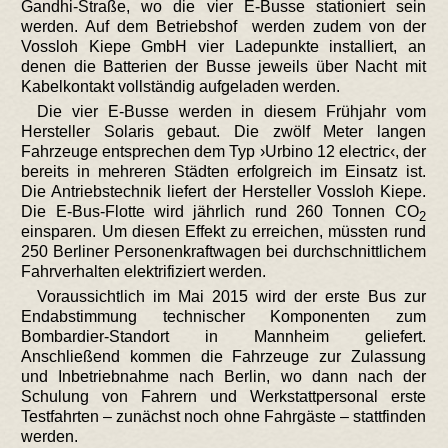
Gandhi-Straße, wo die vier E-Busse stationiert sein
werden. Auf dem Betriebshof werden zudem von der
Vossloh Kiepe GmbH vier Ladepunkte installiert, an
denen die Batterien der Busse jeweils über Nacht mit
Kabelkontakt vollständig aufgeladen werden.
Die vier E-Busse werden in diesem Frühjahr vom
Hersteller Solaris gebaut. Die zwölf Meter langen
Fahrzeuge entsprechen dem Typ ›Urbino 12 electric‹, der
bereits in mehreren Städten erfolgreich im Einsatz ist.
Die Antriebstechnik liefert der Hersteller Vossloh Kiepe.
Die E-Bus-Flotte wird jährlich rund 260 Tonnen CO
2
einsparen. Um diesen Effekt zu erreichen, müssten rund
250 Berliner Personenkraftwagen bei durchschnittlichem
Fahrverhalten elektrifiziert werden.
Voraussichtlich im Mai 2015 wird der erste Bus zur
Endabstimmung technischer Komponenten zum
Bombardier-Standort in Mannheim geliefert.
Anschließend kommen die Fahrzeuge zur Zulassung
und Inbetriebnahme nach Berlin, wo dann nach der
Schulung von Fahrern und Werkstattpersonal erste
Testfahrten – zunächst noch ohne Fahrgäste – stattfinden
werden.