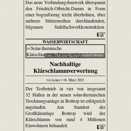
Das neue Verbindungsbauwerk überspannt
den Friedrich-Olbricht-Damm in Form
einer bogenförmig leicht überhöhten, über
mehrere Stützenreihen durchlaufenden,
filigranen Stahlfachwerkkonstruktion.
WASSERWIRTSCHAFT
Foto: Thermo-System/Rudolf Weber
Nachhaltige
Klärschlammverwertung
tvi.ticker • 18. März 2021
Der Testbetrieb in vier von insgesamt
32 Hallen in der neuen solar-thermischen
Trocknungsanlage in Bottrop ist erfolgreich
angelaufen. Am Standort der
Großkläranlage Bottrop wird der
Klärschlamm von rund 4 Millionen
Einwohnern behandelt.