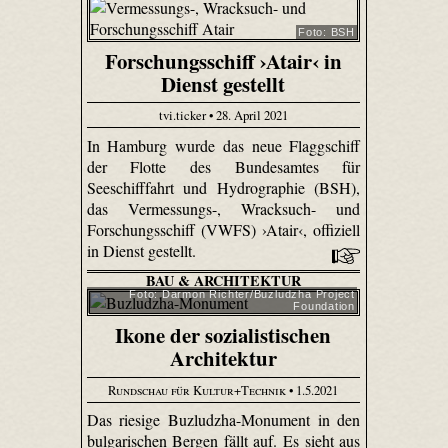
Foto: BSH
Forschungsschiff ›Atair‹ in
Dienst gestellt
tvi.ticker • 28. April 2021
In Hamburg wurde das neue Flaggschiff
der Flotte des Bundesamtes für
Seeschifffahrt und Hydrographie (BSH),
das Vermessungs-, Wracksuch- und
Forschungsschiff (VWFS) ›Atair‹, offiziell
in Dienst gestellt.
BAU & ARCHITEKTUR
Foto: Darmon Richter/Buzludzha Project
Foundation
Ikone der sozialistischen
Architektur
Rundschau für Kultur+Technik
• 1.5.2021
Das riesige Buzludzha-Monument in den
bulgarischen Bergen fällt auf. Es sieht aus