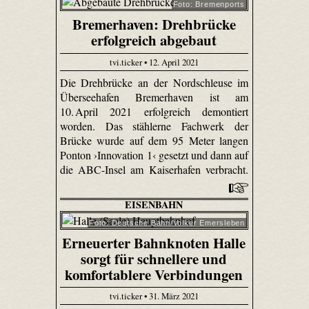
Foto: Bremenports
Bremerhaven: Drehbrücke
erfolgreich abgebaut
tvi.ticker • 12. April 2021
Die Drehbrücke an der Nordschleuse im
Überseehafen Bremerhaven ist am
10. April 2021 erfolgreich demontiert
worden. Das stählerne Fachwerk der
Brücke wurde auf dem 95 Meter langen
Ponton ›Innovation 1‹ gesetzt und dann auf
die ABC-Insel am Kaiserhafen verbracht.
EISENBAHN
Foto: Deutsche Bahn/Volker Emersleben
Erneuerter Bahnknoten Halle
sorgt für schnellere und
komfortablere Verbindungen
tvi.ticker • 31. März 2021