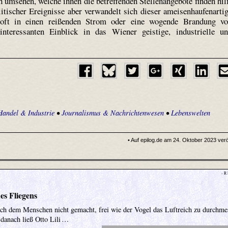
h umsehen, welche ihnen die betreffenden Stellenangebote finden hil
itischer Ereignisse aber verwandelt sich dieser ameisenhaufenarti
 oft in einen reißenden Strom oder eine wogende Brandung v
nteressanten Einblick in das Wiener geistige, industrielle u
Handel & Industrie
•
Journalismus & Nachrichtenwesen
•
Lebenswelten
• Auf epilog.de am 24. Oktober 2023 veröf
- R
es Fliegens
lich dem Menschen nicht gemacht, frei wie der Vogel das Luftreich zu durchme
 danach ließ Otto Lili …