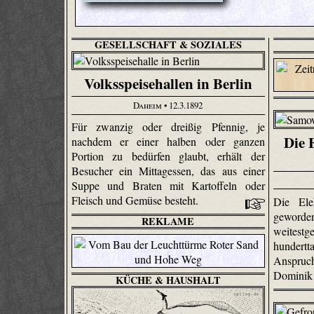
GESELLSCHAFT & SOZIALES
Volksspeisehallen in Berlin
Daheim
• 12.3.1892
Für zwanzig oder dreißig Pfennig, je
Die 
nachdem er einer halben oder ganzen
Portion zu bedürfen glaubt, erhält der
Besucher ein Mittagessen, das aus einer
Suppe und Braten mit Kartoffeln oder
Fleisch und Gemüse besteht.
Die Elek
geworde
REKLAME
weite
hundert
Anspru
Domini
KÜCHE & HAUSHALT