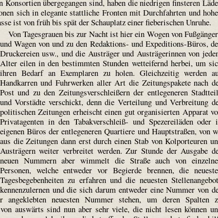
n Konsortien übergegangen sind, haben die niedrigen finsteren Läd
onen sich in elegante stattliche Fronten mit Durchfahrten und hoh
se ist von früh bis spät der Schauplatz einer fieberischen Unruhe.
Von Tagesgrauen bis zur Nacht ist hier ein Wogen von Fußgänge
und Wagen von und zu den Redaktions- und Expeditions-Büros, d
Druckereien usw., und die Austräger und Austrägerinnen von jed
Alter eilen in den bestimmten Stunden wetteifernd herbei, um si
ihren Bedarf an Exemplaren zu holen. Gleichzeitig werden a
Handkarren und Fuhrwerken aller Art die Zeitungspakete nach d
Post und zu den Zeitungsverschleißern der entlegeneren Stadttei
und Vorstädte verschickt, denn die Verteilung und Verbreitung d
politischen Zeitungen erheischt einen gut organisierten Apparat v
Privatagenten in den Tabakverschleiß- und Spezereiläden oder 
eigenen Büros der entlegeneren Quartiere und Hauptstraßen, von 
aus die Zeitungen dann erst durch einen Stab von Kolporteuren u
Austrägern weiter verbreitet werden. Zur Stunde der Ausgabe d
neuen Nummern aber wimmelt die Straße auch von einzelne
Personen, welche entweder vor Begierde brennen, die neuest
Tagesbegebenheiten zu erfahren und die neuesten Stellenangebo
kennenzulernen und die sich darum entweder eine Nummer von d
der angeklebten neuesten Nummer stehen, um deren Spalten 
von auswärts sind nun aber sehr viele, die nicht lesen können u