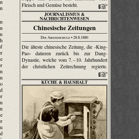
en
Fleisch und Gemüse besteht.
en
JOURNALISMUS &
NACHRICHTENWESEN
rn
Chinesische Zeitungen
en
em
Die Abendschule
• 28.8.1880
ch
uf
Die älteste chinesische Zeitung, die ›King-
er
Pao‹ datieren zurück bis zur Dang-
le
Dynastie, welche vom 7. – 10. Jahrhundert
er
der christlichen Zeitrechnung regierte.
on
in
KÜCHE & HAUSHALT
wo
nd
er
n
en
te
er
zu
nd