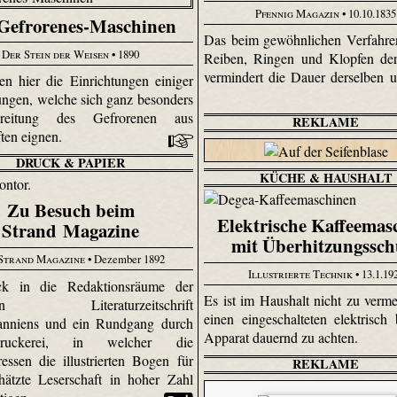
Pfennig Magazin
• 10.10.1835
 Gefrorenes-Maschinen
Das beim gewöhnlichen Verfahre
Der Stein der Weisen
• 1890
Reiben, Ringen und Klopfen de
vermindert die Dauer derselben 
en hier die Einrichtungen einiger
ungen, welche sich ganz besonders
reitung des Gefrorenen aus
REKLAME
ften eignen.
DRUCK & PAPIER
KÜCHE & HAUSHALT
Zu Besuch beim
Elektrische Kaffeemas
Strand Magazine
mit Überhitzungssch
Strand Magazine
• Dezember 1892
Illustrierte Technik
• 13.1.19
ck in die Redaktionsräume der
Es ist im Haushalt nicht zu verme
den Literaturzeitschrift
einen eingeschalteten elektrisch 
tanniens und ein Rundgang durch
Apparat dauernd zu achten.
uckerei, in welcher die
ressen die illustrierten Bogen für
REKLAME
hätzte Leserschaft in hoher Zahl