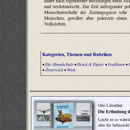
daher nach irgendeiner mitleidigen Seele sic
und verdolmetscht. Zur Zeit aufregender pol
Menschenverkehr der Zeitungsgasse sehr
Menschen, gewährt aber jederzeit einen i
Volksleben.
Kategorien, Themen und Rubriken
•
Die Abendschule
•
Druck & Papier
•
Feuilleton
•
•
Österreich
•
Wien
Otto Lilienthal
Die Erfindung d
Leicht ist es wahr
aber die Sehnsucht