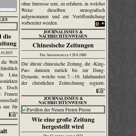
ohne Interesse sein, zu erfahren, in welcher
Weise dieselben stenografisch
aufgenommen und zur Veröffentlichung
LES
vorbereitet werden.
JOURNALISMUS &
 die
NACHRICHTENWESEN
eitung
Chinesische Zeitungen
.10.2025
Die Abendschule
• 28.8.1880
 die Welt
Die älteste chinesische Zeitung, die ›King-
hließlich
Pao‹ datieren zurück bis zur Dang-
ls Lina
Dynastie, welche vom 7. – 10. Jahrhundert
estärkten
der christlichen Zeitrechnung regierte.
an. Doch
: Frauen
JOURNALISMUS &
senschaft
NACHRICHTENWESEN
n nur für
Wie eine große Zeitung
hergestellt wird
alt
Die Gartenlaube
• 1873