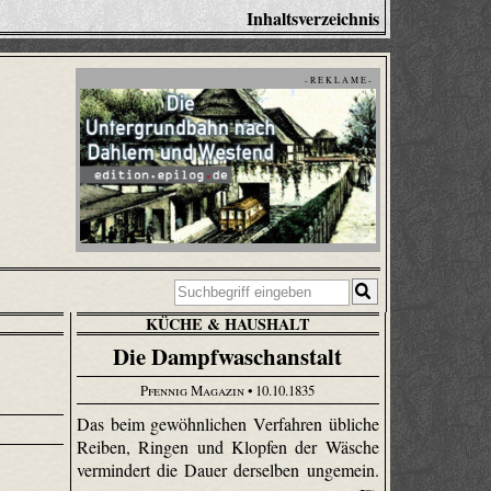
Inhaltsverzeichnis
- R E K L A M E -
KÜCHE & HAUSHALT
Die Dampfwaschanstalt
Pfennig Magazin
• 10.10.1835
Das beim gewöhnlichen Verfahren übliche
Reiben, Ringen und Klopfen der Wäsche
vermindert die Dauer derselben ungemein.