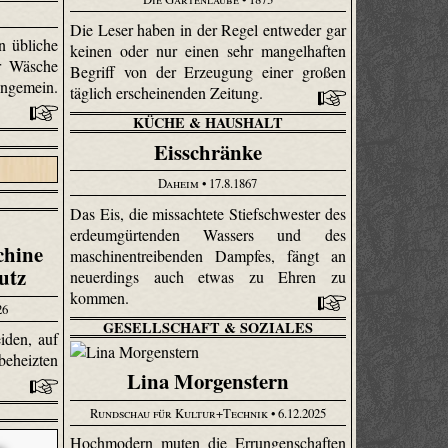
Die Leser haben in der Regel entweder gar
n übliche
keinen oder nur einen sehr mangelhaften
r Wäsche
Begriff von der Erzeugung einer großen
ungemein.
täglich erscheinenden Zeitung.
KÜCHE & HAUSHALT
Eisschränke
Daheim
• 17.8.1867
Das Eis, die missachtete Stiefschwester des
erdeum­gürtenden Wassers und des
chine
maschinen­treibenden Dampfes, fängt an
utz
neuerdings auch etwas zu Ehren zu
kommen.
26
GESELLSCHAFT & SOZIALES
iden, auf
beheizten
Lina Morgenstern
Rundschau für Kultur+Technik
• 6.12.2025
Hochmodern muten die Errungenschaften