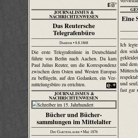
vervielfä
GE
JOURNALISMUS &
NACHRICHTENWESEN
Eine 
Das Reutersche
Telegrafenbüro
Daheim
• 8.8.1868
Ich legt
den seid
Die erste Telegrafenlinie in Deutschland
gekleid
führte von Berlin nach Aachen. Da kam
und dem 
Paul Julius Reuter, um die Korrespondenz
Mütter
zwischen dem Osten und Westen Europas
respekta
zu beflügeln, auf den Gedanken, ein Ver­
und seuf
mittelungs­büro zu errichten.
fast gar 
JOURNALISMUS &
NACHRICHTENWESEN
Bücher und Bücher­
sammlungen im Mittelalter
Die Gartenlaube
• Mai 1876