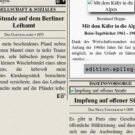
ltigen.
SELLSCHAFT & SOZIALES
Stunde auf dem Berliner
Bernhard Hoppe
Leihamt
Mit dem Käfer in die Al
Reise-Tagebücher 1961 – 19
Die Gartenlaube
• 1855
Dank des Wirtschaftswunders w
e mein bescheidenes Pfand neben
Anfang der 1960er Jahre für fast 
enen Mantel einer in tiefer Trauer
möglich, in den Urlaub zu fahren
eten, sehr hübschen jungen Frau
›exotisc …
kleinen Wäschebündel eines alten
chens, die liebevoll mein
bles Kleidungsstück betrachtete
zend versicherte, dass das Leihamt
DASEINSVORSORGE
nichts mehr auf die Pfänder leihe.
Impfung auf offener S
Das Neue Universum
• 1899
Es gibt in Paris eine Gesellsc
öffentliche Hilfeleistung, und die
sich um die Ausbreitung des 