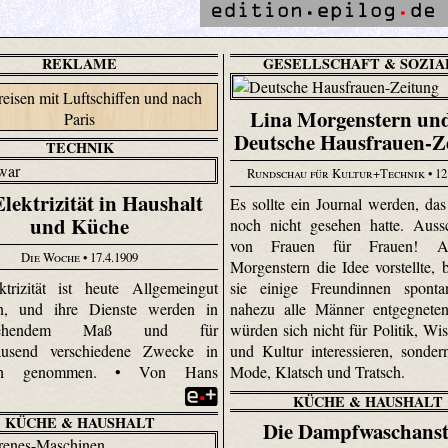
REKLAME
GESELLSCHAFT & SOZIA
Lina Morgenstern und
Deutsche Hausfrauen-Z
TECHNIK
Rundschau für Kultur+Technik
• 12
Elektrizität in Haushalt
Es sollte ein Journal werden, das
und Küche
noch nicht gesehen hatte. Aussc
von Frauen für Frauen! A
Die Woche
• 17.4.1909
Morgenstern die Idee vorstellte, b
trizität ist heute Allgemeingut
sie einige Freundinnen spont
n, und ihre Dienste werden in
nahezu alle Männer entgegneten
stgehendem Maß und für
würden sich nicht für Politik, Wis
tausend verschiedene Zwecke in
und Kultur interessieren, sonder
ch genommen. • Von Hans
Mode, Klatsch und Tratsch.
k
KÜCHE & HAUSHALT
KÜCHE & HAUSHALT
Die Dampfwaschanst