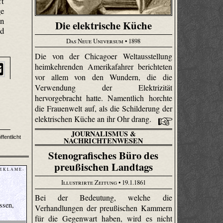
ft
ge
on
Die elektrische Küche
nd
Das Neue Universum
• 1898
Die von der Chicagoer Weltausstellung
heimkehrenden Amerikafahrer berichteten
vor allem von den Wundern, die die
Verwendung der Elektrizität
hervorgebracht hatte. Namentlich horchte
die Frauenwelt auf, als die Schilderung der
elektrischen Küche an ihr Ohr drang.
JOURNALISMUS &
fentlicht
NACHRICHTENWESEN
Stenografisches Büro des
preußischen Landtags
 E K L A M E -
Illustrirte Zeitung
• 19.1.1861
Bei der Bedeutung, welche die
ssen,
Verhandlungen der preußischen Kammern
für die Gegenwart haben, wird es nicht