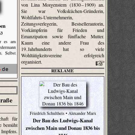
von Lina Morgenstern (1830 – 1909) an.
Sie war Volks­küchen-Gründerin,
Wohlfahrts-Unter­nehmerin,
Zeitungsverlegerin, Bestsellerautorin,
pen
Vorkämpferin für Frieden und
63
Emanzipation sowie fünffache Mutter.
ar es am
Kaum eine andere Frau des
jedermann
19. Jahrhunderts hat so viele
. Selbst
Wohltätigkeitsvereine erfolgreich
organisiert.
REKLAME
traße
Friedrich Schultheis • Alexander Marx
haft für
Der Bau des Ludwigs-Kanal
se bemüht
zwischen Main und Donau 1836 bis
Impfens.