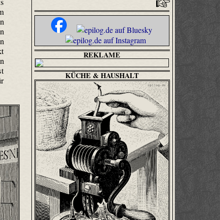
ts
em
en
en
en
kt
REKLAME
en
st
KÜCHE & HAUSHALT
ür