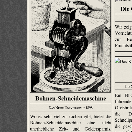
Die
Wir zeig
Vorricht
zur Be
Fruchtsä
The 
Ein Bli
Bohnen-Schneidemaschine
führen
Großbri
Das Neue Universum
• 1898
die Dr
Wo es sehr viel zu kochen gibt, bietet die
Schnellp
Bohnen-Schneidemaschine eine nicht
die gesc
unerhebliche Zeit- und Geldersparnis.