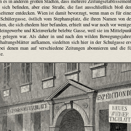
n es in anderen großen Städten, dass mehrere Zeitungsetablissemen
sich befinden, aber eine Straße, die fast ausschließlich bloß d
seltener entdecken. Wien ist damit bevorzugt, wenn man es für ein
 Schülergasse, östlich vom Stephansplatz, die ihren Namen von d
ien, die sich ehedem hier befanden, erhielt und war noch vor wenig
Kleingewerbe und Kleinverkehr belebte Gasse, weil sie im Mittelpun
ig gelegen war. Als daher in und nach den wilden Bewegungsjahr
haltungsblätter aufkamen, siedelten sich hier in der Schulgasse er
, bei denen man auf verschiedene Zeitungen abonnieren und die f
e.