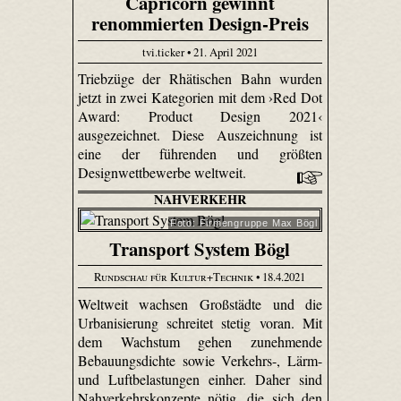
Capricorn gewinnt
renommierten Design-Preis
tvi.ticker • 21. April 2021
Triebzüge der Rhätischen Bahn wurden
jetzt in zwei Kategorien mit dem ›Red Dot
Award: Product Design 2021‹
ausgezeichnet. Diese Auszeichnung ist
eine der führenden und größten
Designwettbewerbe weltweit.
NAHVERKEHR
Foto: Firmengruppe Max Bögl
Transport System Bögl
Rundschau für Kultur+Technik
• 18.4.2021
Weltweit wachsen Großstädte und die
Urbanisierung schreitet stetig voran. Mit
dem Wachstum gehen zunehmende
Bebauungsdichte sowie Verkehrs-, Lärm-
und Luftbelastungen einher. Daher sind
Nahverkehrskonzepte nötig, die sich den