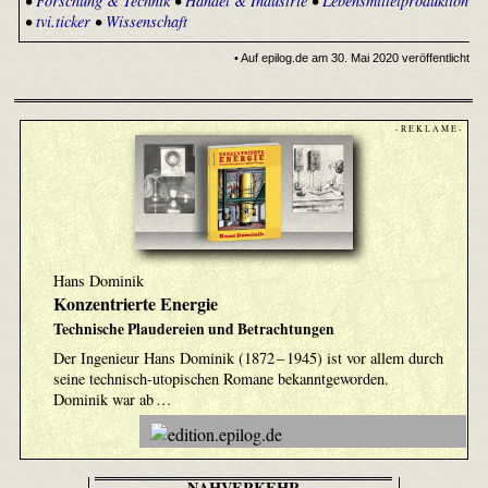
•
Forschung & Technik
•
Handel & Industrie
•
Lebensmittelproduktion
•
tvi.ticker
•
Wissenschaft
• Auf epilog.de am 30. Mai 2020 veröffentlicht
- R E K L A M E -
Hans Dominik
Konzentrierte Energie
Technische Plaudereien und Betrachtungen
Der Ingenieur Hans Dominik (1872 – 1945) ist vor allem durch
seine technisch-utopischen Romane bekanntgeworden.
Dominik war ab …
NAHVERKEHR