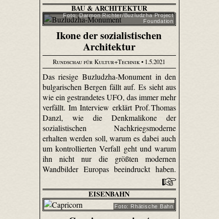
BAU & ARCHITEKTUR
Foto: Darmon Richter/Buzludzha Project
Foundation
Ikone der sozialistischen
Architektur
Rundschau für Kultur+Technik
• 1.5.2021
Das riesige Buzludzha-Monument in den
bulgarischen Bergen fällt auf. Es sieht aus
wie ein gestrandetes UFO, das immer mehr
verfällt. Im Interview erklärt Prof. Thomas
Danzl, wie die Denkmalikone der
sozialistischen Nachkriegsmoderne
erhalten werden soll, warum es dabei auch
um kontrollierten Verfall geht und warum
ihn nicht nur die größten modernen
Wandbilder Europas beeindruckt haben.
EISENBAHN
Foto: Rhätische Bahn