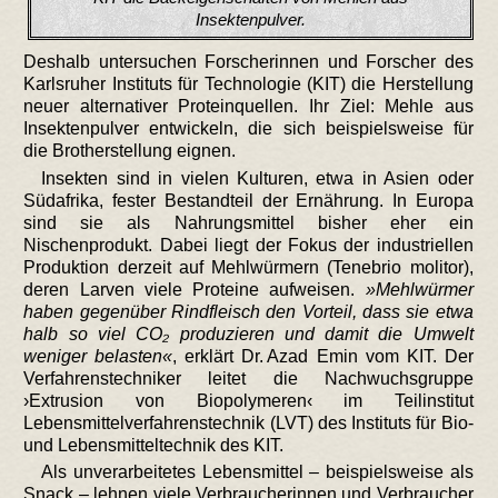
Insektenpulver.
Deshalb untersuchen Forscherinnen und Forscher des
Karlsruher Instituts für Technologie (KIT) die Herstellung
neuer alternativer Proteinquellen. Ihr Ziel: Mehle aus
Insektenpulver entwickeln, die sich beispielsweise für
die Brotherstellung eignen.
Insekten sind in vielen Kulturen, etwa in Asien oder
Südafrika, fester Bestandteil der Ernährung. In Europa
sind sie als Nahrungsmittel bisher eher ein
Nischenprodukt. Dabei liegt der Fokus der industriellen
Produktion derzeit auf Mehlwürmern (Tenebrio molitor),
deren Larven viele Proteine aufweisen.
Mehlwürmer
haben gegenüber Rindfleisch den Vorteil, dass sie etwa
halb so viel CO₂ produzieren und damit die Umwelt
weniger belasten
, erklärt Dr. Azad Emin vom KIT. Der
Verfahrenstechniker leitet die Nachwuchsgruppe
›Extrusion von Biopolymeren‹ im Teilinstitut
Lebensmittelverfahrenstechnik (LVT) des Instituts für Bio-
und Lebensmitteltechnik des KIT.
Als unverarbeitetes Lebensmittel – beispielsweise als
Snack – lehnen viele Verbraucherinnen und Verbraucher