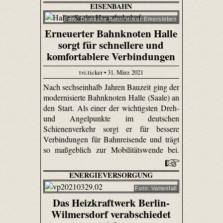
EISENBAHN
Foto: Deutsche Bahn/Volker Emersleben
Erneuerter Bahnknoten Halle
sorgt für schnellere und
komfortablere Verbindungen
tvi.ticker • 31. März 2021
Nach sechseinhalb Jahren Bauzeit ging der
modernisierte Bahnknoten Halle (Saale) an
den Start. Als einer der wichtigsten Dreh-
und Angelpunkte im deutschen
Schienenverkehr sorgt er für bessere
Verbindungen für Bahnreisende und trägt
so maßgeblich zur Mobilitätswende bei.
ENERGIEVERSORGUNG
Foto: Vattenfall
Das Heizkraftwerk Berlin-
Wilmersdorf verabschiedet