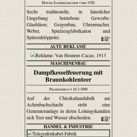
Hoyer-Sammelbilder
• um 1920
Sechs traditionelle, in häuslicher
Umgebung betriebene Gewerbe:
Glasbläser, Geigenbau, Uhren­macher,
Weber, Spiel­zeug­fabri­kation und
Spitzenklöppelei.
ALTE REKLAME
MASCHINENBAU
Dampfkesselfeuerung mit
Braunkohlenteer
Prometheus
• 16.3.1898
Auf der Chlorkaliumfabrik am
Achenbachschacht steht eine
Generatoranlage in deren Leitungskanälen
sich Teer und Wasser abscheiden.
HANDEL & INDUSTRIE