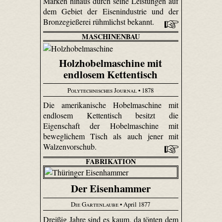
Marken hinaus durch seine Leistungen auf
dem Gebiet der Eisenindustrie und der
Bronzegießerei rühmlichst bekannt.
MASCHINENBAU
Holzhobelmaschine mit
endlosem Kettentisch
Polytechnisches Journal
• 1878
Die amerikanische Hobelmaschine mit
endlosem Kettentisch besitzt die
Eigenschaft der Hobelmaschine mit
beweglichem Tisch als auch jener mit
Walzenvorschub.
FABRIKATION
Der Eisenhammer
Die Gartenlaube
• April 1877
Dreißig Jahre sind es kaum, da tönten dem