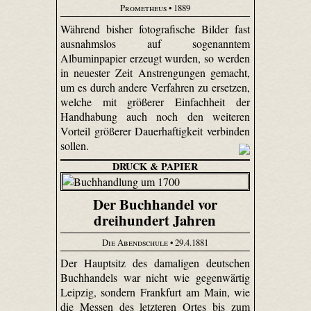
Prometheus
• 1889
Während bisher fotografische Bilder fast
ausnahmslos auf sogenanntem
Albuminpapier erzeugt wurden, so werden
in neuester Zeit Anstrengungen gemacht,
um es durch andere Verfahren zu ersetzen,
welche mit größerer Einfachheit der
Handhabung auch noch den weiteren
Vorteil größerer Dauerhaftigkeit verbinden
sollen.
DRUCK & PAPIER
Der Buchhandel vor
dreihundert Jahren
Die Abendschule
• 29.4.1881
Der Hauptsitz des damaligen deutschen
Buchhandels war nicht wie gegenwärtig
Leipzig, sondern Frankfurt am Main, wie
die Messen des letzteren Ortes bis zum