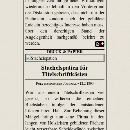
in jüngster Zeit infolge neuer Erfindungen
wiederum so lebhaft in den Vordergrund
der Diskussion getreten, dass nicht nur der
Fachmann, sondern auch der gebildete
Laie ein berechtigtes Interesse haben muss,
über den derzeitigen Stand der
Angelegenheit sachgemäß belehrt zu
werden.
DRUCK & PAPIER
Stachelspatien für
Titelschriftkästen
Polytechnisches Journal
• 12.2.1890
Wird aus einem Titelschriftkasten viel
gesetzt, so verlieren die einzelnen
Buchstaben infolge der entstandenen
Lücken ihren Halt. Zur Behebung dieser
Mängel bringt nun eine Firma in den
langen, von Holzleisten gebildeten Fächern
leicht versetzbare Scheidewände zwischen