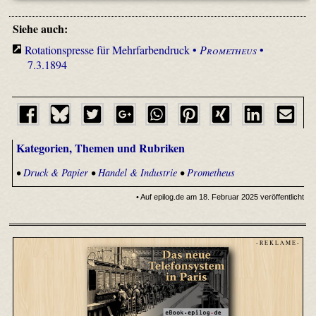
Siehe auch:
Rotationspresse für Mehrfarbendruck •
Prometheus
•
7.3.1894
Kategorien, Themen und Rubriken
•
Druck & Papier
•
Handel & Industrie
•
Prometheus
• Auf epilog.de am 18. Februar 2025 veröffentlicht
- R E K L A M E -