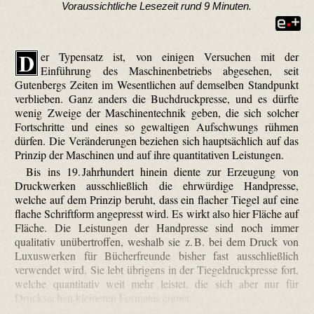
Voraussichtliche Lesezeit rund 9 Minuten.
D
er Typensatz ist, von einigen Versuchen mit der
Einführung des Maschinenbetriebs abgesehen, seit
Gutenbergs Zeiten im Wesentlichen auf demselben Standpunkt
verblieben. Ganz anders die Buchdruckpresse, und es dürfte
wenig Zweige der Maschinentechnik geben, die sich solcher
Fortschritte und eines so gewaltigen Aufschwungs rühmen
dürfen. Die Veränderungen beziehen sich hauptsächlich auf das
Prinzip der Maschinen und auf ihre quantitativen Leistungen.
Bis ins 19. Jahrhundert hinein diente zur Erzeugung von
Druckwerken ausschließlich die ehrwürdige Handpresse,
welche auf dem Prinzip beruht, dass ein flacher Tiegel auf eine
flache Schriftform angepresst wird. Es wirkt also hier Fläche auf
Fläche. Die Leistungen der Handpresse sind noch immer
qualitativ unübertroffen, weshalb sie z. B. bei dem Druck von
Luxuswerken für Bücherfreunde bisher fast ausschließlich
verwendet wird. Sie lebt übrigens in der Tiegel­druck­presse fort,
welche quantitativ weit mehr leistet, die sich aber nur für
Drucksachen kleineren Formates eignet.