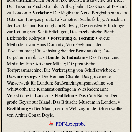
Der Trisanna-Viadukt an der Arlbergbahn; Das General-Postamt
Verkehr
zu London.
•
• Die Rigibahn; Neue Bergbahnen in den
Ostalpen; Europas größte Lokomotive; Sechs farbige Ansichten
der London and Birmingham Railway; Die neusten Erfindungen
zur Rettung von Schiffbrüchigen; Das mechanische Pferd;
Forschung & Technik
Elektrische Rohrpost.
•
• ›Neue
Methoden‹ von Hans Dominik; Vom Gebrauch der
Taschenuhren; Ein selbstangehender Benzinmotor; Das
Handel & Industrie
Perpetuum mobile.
•
• Das Prägen einer
Medaille; Eine Art einer Mühle; Die preußische
Torfpressmaschine; Die Verfertigung von Schiffszwieback.
•
Daseinvorsorge
• Die Berliner Charité; Das große neue
Wasserwerk für London; Straßenreinigungsmaschine von
Whitworth; Die Kanalisationsfrage in Wiesbaden; Eine
Feuilleton
Volksküche in London.
•
• Das Café Bauer; Der
große Geysir auf Island; Das Britische Museum in London.
•
Erzählung
• ›Der Mann, der die Welt zugrunde richten wollte‹
von Arthur Conan Doyle.
PDF-Leseprobe