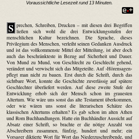
Voraussichtliche Lesezeit rund 13 Minuten.
S
prechen, Schreiben, Drucken – mit diesen drei Begriffen
ließen sich wohl die drei Entwicklungsstufen der
menschlichen Kultur bezeichnen. Die Sprache, dieses
Privilegium des Menschen, verleiht seinen Gedanken Ausdruck
und ist das vollkommenste Mittel der Mitteilung, ist aber doch
auch das beschränkteste in Bezug auf Sicherheit und Dauer.
Von Mund zu Mund, von Geschlecht zu Geschlecht gehend,
verändert und verwischt sich das Mitgeteilte. Auf ›Hörensagen‹
pflegt man nicht zu bauen. Erst durch die Schrift, durch das
sichtbare Wort, konnte die Geschichte zuverlässig auf spätere
Geschlechter überliefert werden. Auf diese zweite Stufe der
Entwicklung erhob sich der Mensch schon im grauesten
Altertum. Wie wäre uns sonst das alte Testament überkommen,
oder wie wären uns sonst die literarischen Schätze des
klassischen Altertums erhalten? Es gab schon im alten Athen
und Rom Buchhandlungen. Hatte ein Buchhändler Aussicht auf
Absatz einer Schrift, so brachte er die nötige Anzahl von
Abschreibern zusammen, fünfzig, hundert und mehr; ein
Vorsager diktierte Wort für Wort das Niederzuschreibende, und