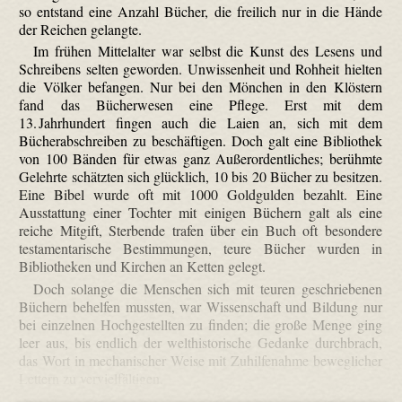
so entstand eine Anzahl Bücher, die freilich nur in die Hände
der Reichen gelangte.
Im frühen Mittelalter war selbst die Kunst des Lesens und
Schreibens selten geworden. Unwissenheit und Rohheit hielten
die Völker befangen. Nur bei den Mönchen in den Klöstern
fand das Bücherwesen eine Pflege. Erst mit dem
13. Jahrhundert fingen auch die Laien an, sich mit dem
Bücherabschreiben zu beschäftigen. Doch galt eine Bibliothek
von 100 Bänden für etwas ganz Außerordentliches; berühmte
Gelehrte schätzten sich glücklich, 10 bis 20 Bücher zu besitzen.
Eine Bibel wurde oft mit 1000 Goldgulden bezahlt. Eine
Ausstattung einer Tochter mit einigen Büchern galt als eine
reiche Mitgift, Sterbende trafen über ein Buch oft besondere
testamentarische Bestimmungen, teure Bücher wurden in
Bibliotheken und Kirchen an Ketten gelegt.
Doch solange die Menschen sich mit teuren geschriebenen
Büchern behelfen mussten, war Wissenschaft und Bildung nur
bei einzelnen Hochgestellten zu finden; die große Menge ging
leer aus, bis endlich der welthistorische Gedanke durchbrach,
das Wort in mechanischer Weise mit Zuhilfenahme beweglicher
Lettern zu vervielfältigen.