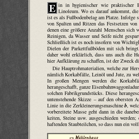
E
in in hygienischer wie praktischer 
Linoleum. Wo es darauf ankommt, die S
ist es als Fußbodenbelag am Platze. Infolge
von Spalten und Ritzen das Festsetzen von 
denen eine größere Anzahl Menschen sich v
Reinigen, da Wasser und Seife nicht gespa
Schließlich ist es noch insofern von Wichtig
Dielen der Parkettfußböden mit sich bringt,
daher wohl erklärlich, dass uns auch die H
hier Aufklärung zu schaffen, ist der Zweck d
Die Hauptrohmaterialien, welche zur Hers
nämlich Korkabfälle, Leinöl und Jute, zu wel
In großen Mengen werden die Korkabfäll
herangeschafft, ganze Eisenbahnwaggonladun
solchen Fabrikgrundstücks. Diese heranges
untenstehende Skizze – auf den obersten A
Linie in die Zerkleinerungsmaschine
b
, wel
vorbereitete Masse geht dann in die daneb
keiten, Steine usw. ausgeschieden werden;
haftenden Staubteilchen, so dass nun ein vol