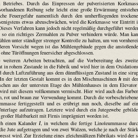
n Betriebes. Durch das Einpressen der pulverisierten Korkmas
vorhandenen Reibung sehr leicht eine große Erwärmung entstehe
he Feuergefahr namentlich durch den umherfliegenden trocken
enigstens etwas abzuschwächen, wird die Korkmasse vor Eintritt 
 Dieses Verfahren kann jedoch nicht regelmäßig durchgeführt werde
 so ein richtiges Zermahlen zu Pulver verhindern würde. Man ka
ühlen unter ständiger strenger Kontrolle zu halten, um von vornhere
ößeren Vorsicht wegen ist das Mühlengebäude gegen die anstoßend
 ohne Türöffnungen feuersicher abgeschlossen.
e weiteren Arbeiten betrachten, auf die Vorbereitung des zweit
t in rohem Zustande in die Fabrik und wird hier in dem Oxida­tion
ird durch Luftzuführung aus dem dünnflüssigen Zustand in eine siru
. In der letzten Gestalt kommt es in den Mischmaschinen
h
mit de
ischen aus der untersten Etage des Mühlenhauses in dem Elevato
wird mit diesem vollkommen vermischt. Hier wird auch das Farbe
rün, rot und braun zur Verwendung kommt. Durch die vorbeschrieben
m­masse fertiggestellt und es erübrigt nun noch, dieselbe auf ei
erlage aufzutragen. Letztere wird durch ein Jutegewebe gebilde
großer Haltbarkeit mit Firnis imprägniert worden ist.
ch einen Kalander
l
, in welchem die fertige Linoleum­masse dur
ie Jute aufgetragen und von zwei Walzen, welche je nach der Stär
presst wird. Zur Erzielung eines gleichmäßigen Fabrikats wird der 