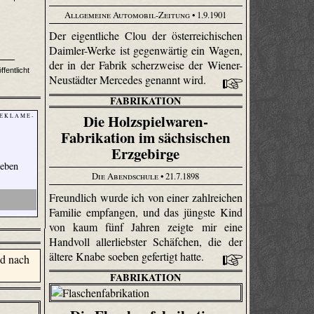
Allgemeine Automobil-Zeitung
• 1.9.1901
Der eigentliche Clou der österreichischen
Daimler-Werke ist gegenwärtig ein Wagen,
der in der Fabrik scherz­weise der Wiener-
ffentlicht
Neustädter Mercedes genannt wird.
FABRIKATION
Die Holzspielwaren-
 E K L A M E -
Fabrikation im sächsischen
Erzgebirge
Leben
Die Abendschule
• 21.7.1898
Freundlich wurde ich von einer zahlreichen
Familie empfangen, und das jüngste Kind
von kaum fünf Jahren zeigte mir eine
Handvoll allerliebster Schäfchen, die der
ältere Knabe soeben gefertigt hatte.
FABRIKATION