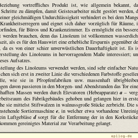
Beziehung vortreffliches Produkt ist, wie allgemein bekannt, d
chritte zu dämpfen, damit Geistesarbeiter nicht gestört werden, 
 seiner gleichmäßigen Undurchlässigkeit verhindert es bei dem Mang
Krankheitserregern und eignet sich daher vorzüglich für Räume, 
orfinden, für Büros und Krankenzimmer. Es ermöglicht ein besser
rt werden brauchen, denn das Linoleum ist vollkommen wasserdich
keit, als es für den Hauswirt eine erhebliche Ersparnis gegenüber d
 da es von einer schier unverwüstlichen Dauerhaftigkeit ist. Es i
erstellung des Linoleums in hervorragendem Maße interessiert; u
ieses Aufsatzes.
tellung des Linoleums verwendet werden, sind sehr einfacher Natu
chen sich erst in zweiter Linie die verschiedenen Farbstoffe geselle
e, wie sie in Pfropfen­fabriken usw. massenhaft übrigbleibe
gen davon passieren in den Morgen- und Abendstunden das Tor ein
chafften Massen werden durch Elevatoren (Hebe­apparate)
a
– verg
rbeitsraum des Fabrikgebäudes gehoben und gelangen hier in erst
che sie mittelst Stiftwalzen in walnussgroße Stücke zerbricht. Die 
enstehende Sortiermaschine
e
, in welcher etwa vorhandene Unreini
 ein Luftgebläse
d
sorgt für die Entfernung der in den Korkstück
lkommen gereinigtes Material zur Verarbeitung gelangt.