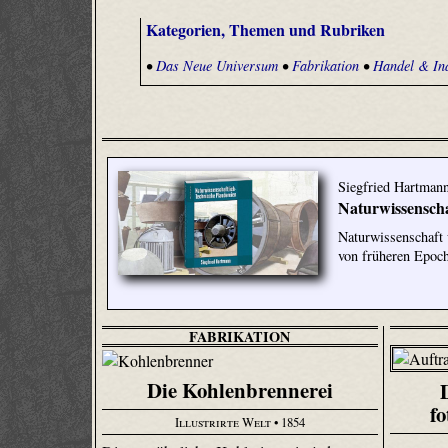
Kategorien, Themen und Rubriken
•
Das Neue Universum
•
Fabrikation
•
Handel & Ind
Siegfried Hartman
Naturwissenscha
Naturwissenschaft 
von früheren Epoc
FABRIKATION
Die Kohlenbrennerei
fo
Illustrirte Welt
• 1854