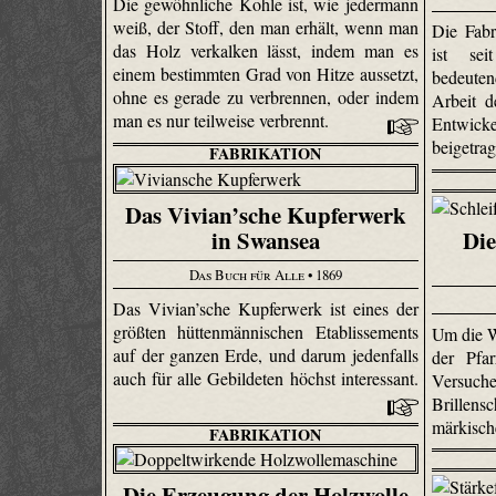
Die gewöhnliche Kohle ist, wie jedermann
weiß, der Stoff, den man erhält, wenn man
Die Fabr
das Holz verkalken lässt, indem man es
ist sei
einem bestimmten Grad von Hitze aussetzt,
bedeute
ohne es gerade zu verbrennen, oder indem
Arbeit d
man es nur teilweise verbrennt.
Entwic
beigetra
FABRIKATION
Das Vivian’sche Kupferwerk
in Swansea
Die
Das Buch für Alle
• 1869
Das Vivian’sche Kupferwerk ist eines der
größten hütten­männi­schen Etablissements
Um die W
auf der ganzen Erde, und darum jedenfalls
der Pfa
auch für alle Gebildeten höchst interessant.
Versuc
Brillens
märkisch
FABRIKATION
Die Erzeugung der Holzwolle