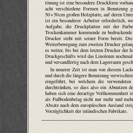
tönung ist eine besondere Druckform vorhan
acht verschiedene Formen in Benutzung 
50 × 50 cm großen Holzplatte, auf deren Unte
ist ein besonderer Arbeiter erforderlich, 
Aufgabe, die Druckplatten mit der Farb
Trockenkammer kommende zu bedruckende Li
Drucker steht mit seiner Form bereit. Di
Weiterbewegung zum zweiten Drucker gelangt,
es weiter, bis bei dem letzten Drucker der
Druckgeschäfts wird das Linoleum nochmals
und versandfertig nach dem Lagerraum gesch
In neuerer Zeit ist man von diesem Lack
und durch die längere Benutzung verwischte
eingeführt, bei welchem die verwendeten
durchtränken, so dass also ein Abnutzen d
haben sich eine derartige Vollkommenheit in
als Fußbodenbelag nicht nur mehr und mehr
Absatz nach dem europäischen Ausland steige
Vorzüglichkeit der inländischen Fabrikate.