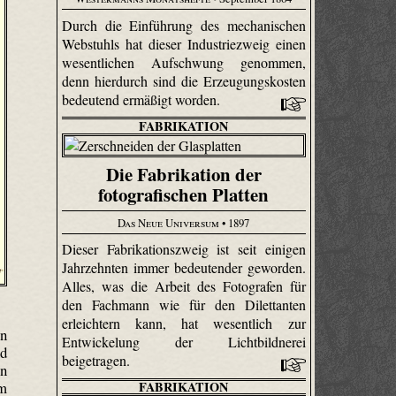
Durch die Einführung des mechanischen
Webstuhls hat dieser Industriezweig einen
wesentlichen Aufschwung genommen,
denn hierdurch sind die Erzeugungskosten
bedeutend ermäßigt worden.
FABRIKATION
Die Fabrikation der
fotografischen Platten
Das Neue Universum
• 1897
Dieser Fabrikationszweig ist seit einigen
Jahrzehnten immer bedeutender geworden.
Alles, was die Arbeit des Fotografen für
den Fachmann wie für den Dilettanten
erleichtern kann, hat wesentlich zur
in
Entwickelung der Licht­bild­nerei
nd
beigetragen.
en
im
FABRIKATION