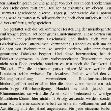
inen Kalander geschickt und gelangt von dort aus in den Trockenra
on der Höhe eines mittleren Berliner Mietshauses; im oberen Tei
m vorwärts geschobene, eiserne Träger
p
, über welche das Linole
ng wird es mittelst Winde­vorrichtung nach oben aufgerollt und 
d Verkauf fertig aufgespeichert.
So gestaltet sich die vollkommene Herstellung der meist­begehrt
einfarbigen (braun, rot oder grün) Linoleum­arten. Diese Sorten si
jedoch nicht jedermanns Geschmack und finden auch nur i
Geschäfts- oder Büroräumen Verwendung. Handelt es sich um d
Belegen von Wohnräumen, so werden parkett- oder teppichart
gemusterte Fabrikate begehrt. Und diese herzustellen, hat d
Fabrikationsprozess in dem vorbesprochenen Trockenraum no
nicht sein Ende erreicht, sondern es tritt noch die Druckerei 
Tätigkeit. Für die einfachen parkett­artigen Muster werden d
Linoleum­streifen zwischen Druckwalzen, ähnlich wie bei den z
Zeitungsherstellung verwendeten Rotationsmaschinen
hindurchgeführt und erhalten hier die ihnen zukommende ein- od
mehr­tönige Ölfarben­prägung. Handelt es sich jedoch u
Blumenmuster, so wird die Arbeit schon bedeutend schwierige
Maschinen können hier nicht mit Erfolg verwendet werden, sonde
man ist, um eine saubere Arbeit zu erzielen, vollkommen auf d
Ausführung mit der Hand angewiesen. Für jede einzelne Farbe