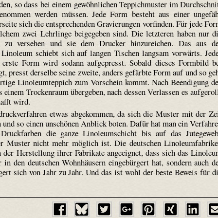
den, so dass bei einem gewöhnlichen Teppichmuster im Durchschni
genommen werden müssen. Jede Form besteht aus einer ungefä
rseite sich die entsprechenden Gravierungen vorfinden. Für jede Fo
welchem zwei Lehrlinge beigegeben sind. Die letzteren haben nur d
e zu versehen und sie dem Drucker hinzureichen. Das aus d
noleum schiebt sich auf langen Tischen langsam vorwärts. Jed
e erste Form wird sodann aufgepresst. Sobald dieses Formbild b
 presst derselbe seine zweite, anders gefärbte Form auf und so ge
 fertige Linoleum­teppich zum Vorschein kommt. Nach Beendigung d
 einem Trockenraum übergeben, nach dessen Verlassen es aufgerol
afft wird.
druckverfahren etwas abgekommen, da sich die Muster mit der Ze
n und so einen unschönen Anblick boten. Dafür hat man ein Verfahr
 Druckfarben die ganze Linoleum­schicht bis auf das Jutegewe
er Muster nicht mehr möglich ist. Die deutschen Linoleumfabrik
 der Herstellung ihrer Fabrikate angeeignet, dass sich das Linole
 in den deutschen Wohnhäusern eingebürgert hat, sondern auch d
rt sich von Jahr zu Jahr. Und das ist wohl der beste Beweis für d