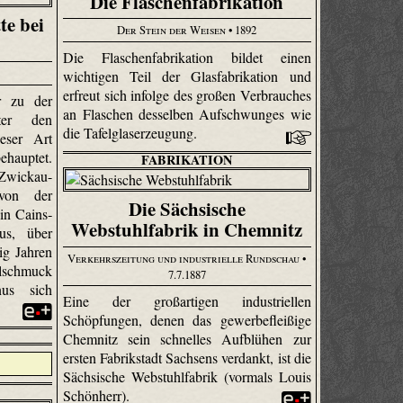
Die Flaschenfabrikation
te bei
Der Stein der Weisen
• 1892
Die Flaschenfabrikation bildet einen
wichtigen Teil der Glasfabrikation und
erfreut sich infolge des großen Verbrauches
r zu der
an Flaschen desselben Aufschwunges wie
nter den
die Tafelglaserzeugung.
eser Art
hauptet.
FABRIKATION
ickau-
von der
Die Sächsische
in Cains­
Webstuhlfabrik in Chemnitz
us, über
ig Jahren
Verkehrszeitung und industrielle Rundschau
•
lschmuck
7.7.1887
nus sich
Eine der großartigen industriellen
Schöpfungen, denen das gewerbefleißige
Chemnitz sein schnelles Aufblühen zur
ersten Fabrikstadt Sachsens verdankt, ist die
Sächsische Webstuhlfabrik (vormals Louis
Schönherr).