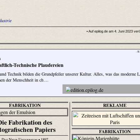
ustrie
• Auf epilog.de am 4. Juni 2023 verö
- R
n
ftlich-Technische Plaudereien
und Technik bilden die Grundpfeiler unserer Kultur. Alles, was das moderne 
hen der Menschheit in ch …
FABRIKATION
REKLAME
Die Fabrikation des
tografischen Papiers
FABRIKATION
Das Neue Universum
• 1897