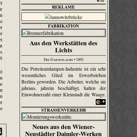
tt
REKLAME
hr
rm
ie
FABRIKATION
er
er
ei
Aus den Werkstätten des
ht
Lichts
es
lt
Die Gartenlaube
• 1892
Die Petroleumlampen-Industrie ist ein sehr
it
wesentliches Glied im Erwerbsleben
en
Berlins geworden. Die Arbeiter, welche sie
be
jahraus, jahrein beschäftigt, halten der
en
Einwohnerzahl einer Kleinstadt die Waage.
um
er
ie
STRASSENVERKEHR
Neues aus den Wiener-
Neustädter Daimler-Werken