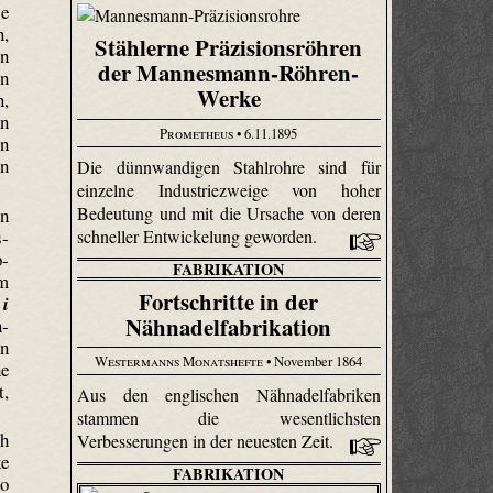
se
n,
Stählerne Präzisionsröhren
en
der Mannesmann-Röhren-
in
Werke
n,
nn
Prometheus
• 6.11.1895
in
en
Die dünnwandigen Stahlrohre sind für
einzelne Industriezweige von hoher
Bedeutung und mit die Ursache von deren
en
schneller Entwickelung geworden.
s­
p-
FABRIKATION
m
Fortschritte in der
r
i
Nähnadelfabrikation
n­
en
Westermanns Monatshefte
• November 1864
ne
t,
Aus den englischen Nähnadelfabriken
stammen die wesentlichsten
ch
Verbesserungen in der neuesten Zeit.
ke
FABRIKATION
so