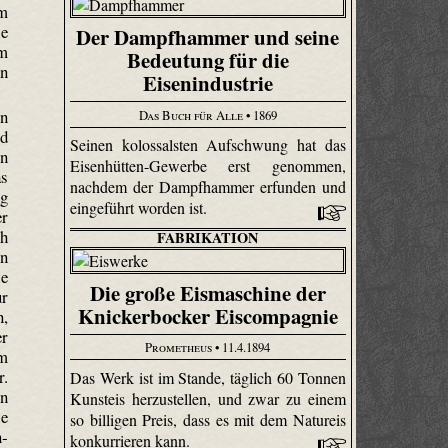
um
le
Der Dampfhammer und seine
um
Bedeutung für die
in
Eisenindustrie
en
Das Buch für Alle
• 1869
nd
Seinen kolossalsten Aufschwung hat das
n
Eisenhütten-Gewerbe erst genommen,
as
nachdem der Dampfhammer erfunden und
ig
eingeführt worden ist.
er
ch
FABRIKATION
in
ie
Die große Eismaschine der
ur
Knickerbocker Eiscompagnie
,
er
Prometheus
• 11.4.1894
m
r.
Das Werk ist im Stande, täglich 60 Tonnen
rn
Kunsteis herzustellen, und zwar zu einem
ie
so billigen Preis, dass es mit dem Natureis
n­
konkurrieren kann.