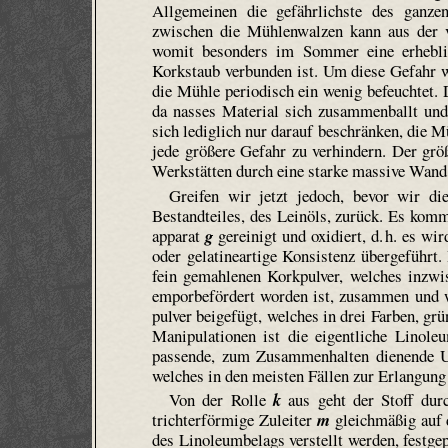
Allgemeinen die gefährlichste des ganze
zwischen die Mühlen­walzen kann aus der 
womit besonders im Sommer eine erheblic
Korkstaub verbunden ist. Um diese Gefahr w
die Mühle periodisch ein wenig befeuchtet.
da nasses Material sich zusammenballt und
sich lediglich nur darauf beschränken, die M
jede größere Gefahr zu verhindern. Der gr
Werkstätten durch eine starke massive Wand
Greifen wir jetzt jedoch, bevor wir di
Bestandteiles, des Leinöls, zurück. Es komm
apparat
g
gereinigt und oxidiert, d. h. es w
oder gelatineartige Konsistenz übergeführt
fein gemahlenen Korkpulver, welches inzw
empor­befördert worden ist, zusammen und 
pulver beigefügt, welches in drei Farben, g
Manipulationen ist die eigentliche Linoleu
passende, zum Zusammenhalten dienende Unt
welches in den meisten Fällen zur Erlangung 
Von der Rolle
k
aus geht der Stoff dur
trichterförmige Zuleiter
m
gleichmäßig auf d
des Linoleumbelags verstellt werden, fest­ge