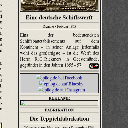
as
da
el
Eine deutsche Schiffswerft
in
Daheim
• Februar 1865
es
t.
Eins der bedeutendsten
en
Schiffsbauetablissements auf dem
st
Kontinent – in seiner Anlage jedenfalls
nd
wohl das großartigste – ist die Werft des
Herrn R. C. Rickmers in Geestemünde,
r,
gegründet in den Jahren 1855 – 57.
n.
n,
es
l.
er
so
REKLAME
g­
en
FABRIKATION
Die Teppichfabrikation
Westermanns Monatshefte
• September 1864