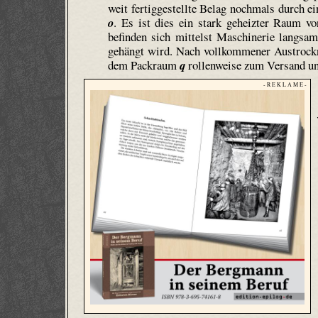
weit fertiggestellte Belag nochmals durch e
o
. Es ist dies ein stark geheizter Raum v
befinden sich mittelst Maschinerie langsa
gehängt wird. Nach vollkommener Austrocknu
dem Packraum
q
rollen­weise zum Versand un
- R E K L A M E -