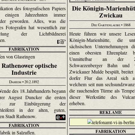
Die Königin-Marienhüt
ikation des fotografischen Papiers
Zwickau
t einigen Jahrzehnten immer
nder geworden. Alles, was die
Die Gartenlaube
• 1868
es Fotografen hat wesentlich zur
Heute führen wir unsere Lese
kelung der Licht­bild­nerei
Königin-Marien­hütte, die u
gen.
sächsischen Unternehmungen di
FABRIKATION
einen obersten Ehrenplatz be
Unmittelbar an der Zw
 Rathenower optische
Schwarzenberger Bahn und 
Industrie
Zwickauer Mulde bespült, breitet 
dorfer Flur das Areal sich a
Daheim
• 20.2.1892
welchem seit nun sechsundzwanz
die rauchenden Türme als Tempe
ende des 18. Jahrhunderts begann
dieser Werkstätte des Vulca
rrer August Duncker die ersten
erheben.
he zur Einbürgerung der
chleiferei in der alten, guten,
REKLAME
en Stadt Rathenow.
FABRIKATION
FABRIKATION