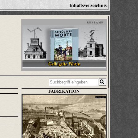
Inhaltsverzeichnis
- R E K L A M E -
Geflügelte Worte
FABRIKATION