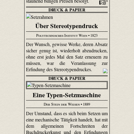
staunend billigen Preisen besorgt.
DRUCK & PAPIER
Über Stereotypendruck
Polytechnisches Institut Wien
• 1823
Der Wunsch, gewisse Werke, deren Absatz
sicher genug ist, wiederholt abzudrucken,
ohne erst jedes Mal den Satz erneuern zu
müssen, war die Veranlassung zur
Erfindung des Stereotypendruckes.
DRUCK & PAPIER
Eine Typen-Setzmaschine
Der Stein der Weisen
• 1889
Der Umstand, dass es sich beim Setzen um
eine mechanische Tätigkeit handelt, hat mit
dem allgemeinen Fortschreiten der
Buchdruckerkunst und den Erfindungen