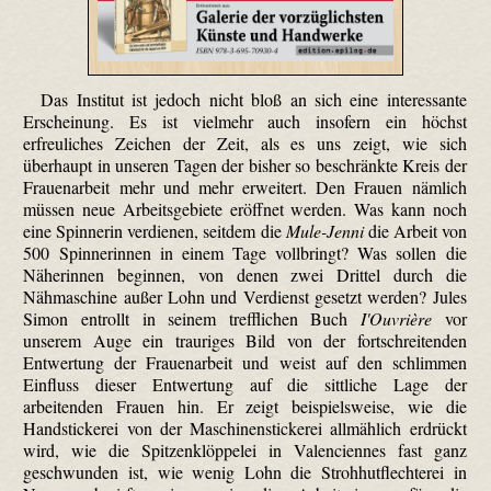
Das Institut ist jedoch nicht bloß an sich eine interessante
Erscheinung. Es ist vielmehr auch insofern ein höchst
erfreuliches Zeichen der Zeit, als es uns zeigt, wie sich
überhaupt in unseren Tagen der bisher so beschränkte Kreis der
Frauenarbeit mehr und mehr erweitert. Den Frauen nämlich
müssen neue Arbeitsgebiete eröffnet werden. Was kann noch
eine Spinnerin verdienen, seitdem die
Mule-Jenni
die Arbeit von
500 Spinnerinnen in einem Tage vollbringt? Was sollen die
Näherinnen beginnen, von denen zwei Drittel durch die
Nähmaschine außer Lohn und Verdienst gesetzt werden? Jules
Simon entrollt in seinem trefflichen Buch
I'Ouvrière
vor
unserem Auge ein trauriges Bild von der fortschreitenden
Entwertung der Frauenarbeit und weist auf den schlimmen
Einfluss dieser Entwertung auf die sittliche Lage der
arbeitenden Frauen hin. Er zeigt beispielsweise, wie die
Handstickerei von der Maschinenstickerei allmählich erdrückt
wird, wie die Spitzenklöppelei in Valenciennes fast ganz
geschwunden ist, wie wenig Lohn die Stroh­hutflech­terei in