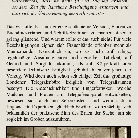
wöchentlich), dass sie nicht zu viel Stunden arbeiten,
sondern Zeit für häusliche Beschäftigung erübrigen und
dass sich die Unternehmung dennoch rentiert.«
Das war offenbar nur der erste schüchterne Versuch, Frauen zu
Buchdruckerinnen und Schriftsetzerinnen zu machen. Aber er
gelang glänzend. Und warum sollte er das auch nicht? Für viele
Beschäftigungen eignen sich Frauenhände offenbar mehr als
Männerhände. Namentlich da, wo es mehr auf ruhige,
regelmäßige Ausübung einer und derselben Tätigkeit, auf
Geduld und Sorgfalt ankommt, als auf Körperkraft oder
besondere technische Fertigkeit, gebührt ihnen vor jenen der
Vorzug. Wird doch auch schon seit einiger Zeit das großartige
Londoner Tele­grafen­büro lediglich von Telegrafistinnen
besorgt! Die Geschicklichkeit und Fingerfertigkeit, welche
Mädchen und Frauen am Tele­grafen­apparat entwickelten,
bewiesen sich auch am Setzer­kasten. Und wenn sich in
England ein Experiment glücklich bewährt, so bemächtigt sich
bekanntlich der praktische Sinn des Briten der Sache, um sie
sogleich im Großen auszuführen.