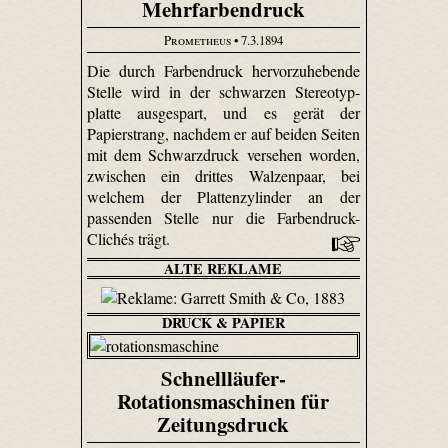
Mehrfarbendruck
Prometheus
• 7.3.1894
Die durch Farbendruck hervorzuhebende
Stelle wird in der schwarzen Stereo­typ­
platte ausgespart, und es gerät der
Papierstrang, nachdem er auf beiden Seiten
mit dem Schwarzdruck versehen worden,
zwischen ein drittes Walzenpaar, bei
welchem der Plattenzylinder an der
passenden Stelle nur die Farben­druck-
Clichés trägt.
ALTE REKLAME
DRUCK & PAPIER
Schnellläufer-
Rotationsmaschinen für
Zeitungsdruck