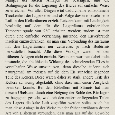
Bedingungen für die Lagerung des Bieres auf einfache Weise
zu erreichen. Vor allen Dingen wird dadurch eine vollkommene
Trockenheit der Lagerkeller und als Folge davon eine sehr reine
Luft in den Kellerräumen erzielt. Letztere kann mit Leichtigkeit
beständig auf dem für die Lagerräume erforderlichen
Temperaturgrade von 2° C erhalten werden; zudem ist man
durch eine einfache Vorrichtung imstande, den Eisverbrauch
insofern einzuschränken, als man eine Verbindung des Eisraums
mit den Lagerräumen nur zeitweise, je nach Bedürfnis
herzustellen braucht. Alle diese Vorzüge waren bei den
früheren Anlagen nicht erreicht. Besonders war man dabei nicht
imstande, die abkühlende Wirkung des schmelzenden Eises in
vorteilhafter Weise auszunutzen, denn dieselbe äußerte sich
naturgemäß am meisten auf die dem Eis zunächst liegenden
Teile des Kellers. Diese waren daher zu stark, andere Teile des
Kellers zu wenig abgekühlt, ohne dass man einen Ausgleich
bewirken konnte. Bei den Eiskellern mit Stirneis hat man
diesem Übelstand durch eine Neigung der Sohle des Bierlagers
zu begegnen gesucht, wodurch den entfernter liegenden Teilen
des Lagers die kalte Luft zugeführt werden sollte. Auch hat
man diese Anlage in der Weise mit der früher erwähnten dritten
Art von Eiskellern verbunden, dass man Eis auf die Gewölbe