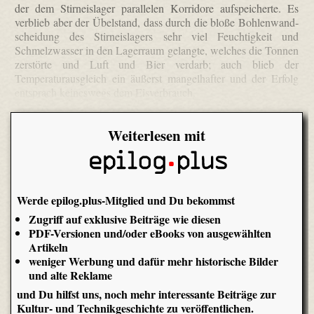
der dem Stirneislager parallelen Korridore aufspeicherte. Es
verblieb aber der Übelstand, dass durch die bloße Bohlen­wand­
scheidung des Stirneislagers sehr viel Feuchtigkeit und
Schmelzwasser in den Lagerraum gelangte, welches die Tonnen
zerstörte und Luft und Bier verdarb; auch blieb der
Temperaturausgleich ein äußerst mangelhafter und der Erfolg
entsprach keineswegs dem Eisverbrauch.
Weiterlesen mit
Werde epilog.plus-Mitglied und Du bekommst
Zugriff auf exklusive Beiträge wie diesen
PDF-Versionen und/oder eBooks von ausgewählten
Artikeln
weniger Werbung und dafür mehr historische Bilder
und alte Reklame
und Du hilfst uns, noch mehr interessante Beiträge zur
Kultur- und Technikgeschichte zu veröffentlichen.