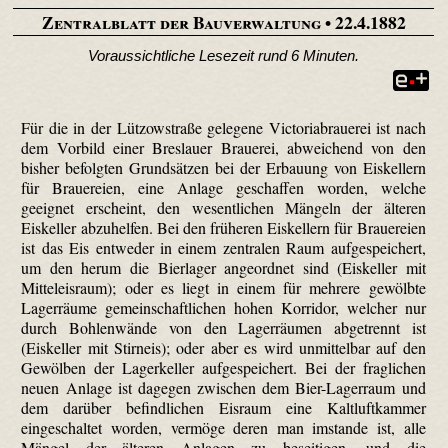
Zentralblatt der Bauverwaltung
• 22.4.1882
Voraussichtliche Lesezeit rund 6 Minuten.
Für die in der Lützow­straße gelegene Victoria­brauerei ist nach
dem Vorbild einer Breslauer Brauerei, abweichend von den
bisher befolgten Grundsätzen bei der Erbauung von Eiskellern
für Brauereien, eine Anlage geschaffen worden, welche
geeignet erscheint, den wesentlichen Mängeln der älteren
Eiskeller abzuhelfen. Bei den früheren Eiskellern für Brauereien
ist das Eis entweder in einem zentralen Raum aufgespeichert,
um den herum die Bierlager angeordnet sind (Eiskeller mit
Mitteleisraum); oder es liegt in einem für mehrere gewölbte
Lagerräume gemeinschaftlichen hohen Korridor, welcher nur
durch Bohlen­wände von den Lagerräumen abgetrennt ist
(Eiskeller mit Stirneis); oder aber es wird unmittelbar auf den
Gewölben der Lagerkeller aufgespeichert. Bei der fraglichen
neuen Anlage ist dagegen zwischen dem Bier-Lagerraum und
dem darüber befindlichen Eisraum eine Kaltluftkammer
eingeschaltet worden, vermöge deren man imstande ist, alle
Mängel der älteren Anlagen zu beseitigen, und die