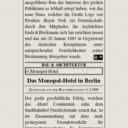
ausgeführter Bau das Interesse des großen
Publikums so lebhaft erregt haben, wie das
neue Haus, welches die Große Loge von
Preußen ›Royal York zur Freundschaft‹
durch ihre Mitglieder, die Architekten
Ende & Böckmann sich hat errichten lassen
und das am 20. Januar 1883 in Gegenwart
des deutschen Kronprinzen unter
entsprechenden Feierlichkeiten seiner
Bestimmung übergeben wurde.
BAU & ARCHITEKTUR
Das Monopol-Hotel in Berlin
Zentralblatt der Bauverwaltung
• 1.2.1890
Der große geschäftliche Erfolg, welchen
das ›Hotel Continental‹ nahe dem
Stadtbahnhof Friedrichstraße erzielt hat, ist
im Zusammenhang mit dem stark
gestiegenen Fremdenverkehr für
Unternehmungslustige die Veranlassung