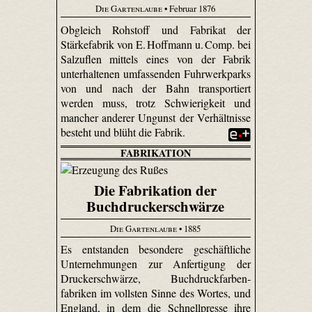
Die Gartenlaube
• Februar 1876
Obgleich Rohstoff und Fabrikat der
Stärkefabrik von E. Hoffmann u. Comp. bei
Salzuflen mittels eines von der Fabrik
unterhaltenen umfassenden Fuhr­werk­parks
von und nach der Bahn transportiert
werden muss, trotz Schwierigkeit und
mancher anderer Ungunst der Verhältnisse
besteht und blüht die Fabrik.
FABRIKATION
Die Fabrikation der
Buchdruckerschwärze
Die Gartenlaube
• 1885
Es entstanden besondere geschäftliche
Unternehmungen zur Anfertigung der
Druckerschwärze, Buch­druck­farben­
fabriken im vollsten Sinne des Wortes, und
England, in dem die Schnellpresse ihre