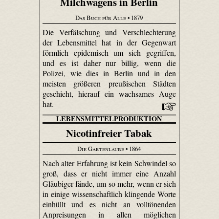
Milchwagens in Berlin
Das Buch für Alle
• 1879
Die Verfälschung und Verschlechterung
der Lebensmittel hat in der Gegenwart
förmlich epidemisch um sich gegriffen,
und es ist daher nur billig, wenn die
Polizei, wie dies in Berlin und in den
meisten größeren preußischen Städten
geschieht, hierauf ein wachsames Auge
hat.
LEBENSMITTELPRODUKTION
Nicotinfreier Tabak
Die Gartenlaube
• 1864
Nach alter Erfahrung ist kein Schwindel so
groß, dass er nicht immer eine Anzahl
Gläubiger fände, um so mehr, wenn er sich
in einige wissenschaftlich klingende Worte
einhüllt und es nicht an volltönenden
Anpreisungen in allen möglichen