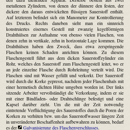
metallenen Zylindern, von denen der dünnere den festen, der
dickere den daraus entwickelten flüssigen Sauerstoff enthält.
Auf letzterem befindet sich ein Manometer zur Kontrollierung
des Drucks. Rechts daneben sieht man ein sinnreich
konstruiertes eisernes Gestell mit zwanzig kegelförmigen
Drahthülsen zur Aufnahme von ebenso vielen Flaschen, von
denen zehn in vertikale, zehn in horizontale Lage kommen. Die
Drahthülsen haben den Zweck, dass etwa zerspringende
Flaschen keinen Schaden anrichten können. Zu diesem
Flaschengestell führt aus dem dicken Sauerstoffzylinder ein
Rohr, welches den Sauerstoff zum Flaschengestell leitet, wo er
an jede einzelne Flasche durch Rohrleitung verteilt wird. Die
Flaschen sind mit Wasser gefüllt und verkorkt. Der Sauerstoff
wird durch die Korke gepresst, nachdem jeder Flaschenhals mit
einer hermetisch dichten Hülse umgeben worden ist. Der links
sitzende Arbeiter vervollständigt die Verkorkung, indem er sie
mit einer Bindfaden- oder Drahtschlinge befestigt und eine
Kapsel darüber zieht. Um die mit der Zeit notwendig
eintretende Verflüchtigung des Sauerstoffes durch die Poren der
Korken zu verhüten bzw. um das Sauerstoffwasser längere Zeit
in unveränderter Beschaffenheit aufbewahren zu können, bedarf
es der
Galvanisierung des Flaschenverschlusses
.