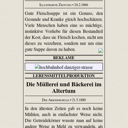
Illustrirte Zeitung
• 24.2.1866
Gute Fleischsuppe ist ein Genuss, den
Gesunde und Kranke gleich hochschätzen.
Viele Menschen haben eine so mächtige,
instinktive Vorliebe für diesen Bestandteil
der Kost, dass sie Fleisch kochen, nicht um
dieses zu verzehren, sondern nur um eine
gute Suppe davon zu haben.
REKLAME
LEBENSMITTELPRODUKTION
Die Müllerei und Bäckerei im
Altertum
Die Abendschule
• 21.5.1880
In den ältesten Zeiten gab es noch keine
Mühlen, auch in einfachster Weise nicht.
Die Getreidekörner wusste man auf keine
andere Weise in Mehl zu verwandeln, als