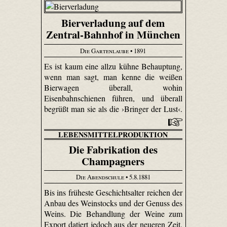
Bierverladung auf dem
Zentral-Bahnhof in München
Die Gartenlaube
• 1891
Es ist kaum eine allzu kühne Behauptung,
wenn man sagt, man kenne die weißen
Bierwagen überall, wohin
Eisenbahnschienen führen, und überall
begrüßt man sie als die ›Bringer der Lust‹.
LEBENSMITTELPRODUKTION
Die Fabrikation des
Champagners
Die Abendschule
• 5.8.1881
Bis ins früheste Geschichtsalter reichen der
Anbau des Weinstocks und der Genuss des
Weins. Die Behandlung der Weine zum
Export datiert jedoch aus der neueren Zeit,