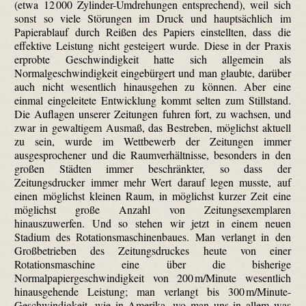
(etwa 12 000 Zylinder-Umdrehungen entsprechend), weil sich
sonst so viele Störungen im Druck und hauptsächlich im
Papierablauf durch Reißen des Papiers einstellten, dass die
effektive Leistung nicht gesteigert wurde. Diese in der Praxis
erprobte Geschwindigkeit hatte sich allgemein als
Normalgeschwindigkeit eingebürgert und man glaubte, darüber
auch nicht wesentlich hinausgehen zu können. Aber eine
einmal eingeleitete Entwicklung kommt selten zum Stillstand.
Die Auflagen unserer Zeitungen fuhren fort, zu wachsen, und
zwar in gewaltigem Ausmaß, das Bestreben, möglichst aktuell
zu sein, wurde im Wettbewerb der Zeitungen immer
ausgesprochener und die Raumverhältnisse, besonders in den
großen Städten immer beschränkter, so dass der
Zeitungsdrucker immer mehr Wert darauf legen musste, auf
einen möglichst kleinen Raum, in möglichst kurzer Zeit eine
möglichst große Anzahl von Zeitungsexemplaren
hinauszuwerfen. Und so stehen wir jetzt in einem neuen
Stadium des Rotationsmaschinenbaues. Man verlangt in den
Großbetrieben des Zeitungsdruckes heute von einer
Rotationsmaschine eine über die bisherige
Normalpapiergeschwindigkeit von 200 m/Minute wesentlich
hinausgehende Leistung; man verlangt bis 300 m/Minute-
Geschwindigkeit, wie in Amerika, wo man uns in allem was