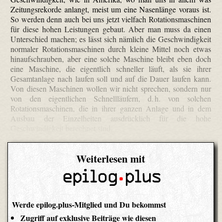
Zeitungsrekorde anlangt, meist um eine Nasenlänge voraus ist.
So werden denn auch bei uns jetzt vielfach Rotationsmaschinen
für diese hohen Leistungen gebaut. Aber man muss da einen
Unterschied machen; es lässt sich nämlich die Geschwindigkeit
normaler Rotationsmaschinen durch kleine Mittel noch etwas
hinaufschrauben, aber eine solche Maschine bleibt eben doch
eine Maschine, die eigentlich schneller läuft, als sie ihrer
Gesamtanlage nach laufen soll und auf die Dauer laufen kann.
Von diesen Maschinen wollen wir nicht sprechen, sondern nur
von den eigentlichen Schnellläufern, d. h. von solchen
Rotationsmaschinen, die in ihrer ganzen Anlage und in dem
Ausbau der Einzelheiten ausdrücklich für die hohe
Geschwindigkeit berechnet sind.
Weiterlesen mit
Werde epilog.plus-Mitglied und Du bekommst
Zugriff auf exklusive Beiträge wie diesen