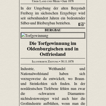
Über Land und Meer
• Juni 1878
In der Umgebung der alten Bergstadt
Freiberg im sächsischen Erzgebirge wird
seit siebenhundert Jahren ein bedeutender
Silber-und Bleibergbau betrieben.
BERGBAU
Die Torfgewinnung im
Oldenburgischen und in
Ostfriesland
Illustrirte Zeitung
• 30.11.1878
Industrie, Welthandel und
Nationalwohlstand haben sich
vorzugsweise da entwickelt, wo Braun-
und Steinkohlen sich finden. In der
norddeutschen Tiefebene fehlen nun zwar
die ›schwarzen Diamanten‹
nichtsdestoweniger wird auch hier die
Großindustrie aufblühen, wenn man die