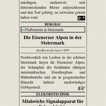
mächtigen, meilenweit sich
forterstreckenden Moore aufgeschlossen
und den Torf gehörig zu verwerten gelernt
haben wird.
BERGBAU
Die Eisenerzer Alpen in der
Steiermark
Das Buch für Alle
• 1879
Nordwestlich von Leoben in der schönen
Steiermark liegen die Eisenerzer Alpen,
der Schauplatz des berühmten rührigen
steiermärkischen Eisen­berg­bau- und
Hütten­betriebs und ein in geo­gnosti­scher
Hinsicht äußerst merkwürdiger
Gebirgsstock.
ELEKTROTECHNIK
Mialovichs Signalapparat für