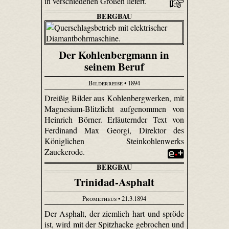
in verschiedenen Größen liefert.
BERGBAU
Der Kohlenbergmann in
seinem Beruf
Bilderreise
• 1894
Dreißig Bilder aus Kohlenbergwerken, mit
Magnesium-Blitzlicht aufgenommen von
Heinrich Börner. Erläuternder Text von
Ferdinand Max Georgi, Direktor des
Königlichen Steinkohlenwerks
Zauckerode.
BERGBAU
Trinidad-Asphalt
Prometheus
• 21.3.1894
Der Asphalt, der ziemlich hart und spröde
ist, wird mit der Spitzhacke gebrochen und