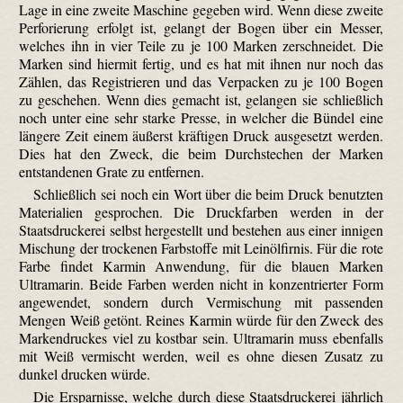
Lage in eine zweite Maschine gegeben wird. Wenn diese zweite
Perforierung erfolgt ist, gelangt der Bogen über ein Messer,
welches ihn in vier Teile zu je 100 Marken zerschneidet. Die
Marken sind hiermit fertig, und es hat mit ihnen nur noch das
Zählen, das Registrieren und das Verpacken zu je 100 Bogen
zu geschehen. Wenn dies gemacht ist, gelangen sie schließlich
noch unter eine sehr starke Presse, in welcher die Bündel eine
längere Zeit einem äußerst kräftigen Druck ausgesetzt werden.
Dies hat den Zweck, die beim Durchstechen der Marken
entstandenen Grate zu entfernen.
Schließlich sei noch ein Wort über die beim Druck benutzten
Materialien gesprochen. Die Druckfarben werden in der
Staatsdruckerei selbst hergestellt und bestehen aus einer innigen
Mischung der trockenen Farbstoffe mit Leinölfirnis. Für die rote
Farbe findet Karmin Anwendung, für die blauen Marken
Ultramarin. Beide Farben werden nicht in konzentrierter Form
angewendet, sondern durch Vermischung mit passenden
Mengen Weiß getönt. Reines Karmin würde für den Zweck des
Markendruckes viel zu kostbar sein. Ultramarin muss ebenfalls
mit Weiß vermischt werden, weil es ohne diesen Zusatz zu
dunkel drucken würde.
Die Ersparnisse, welche durch diese Staatsdruckerei jährlich