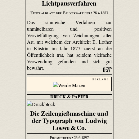
Lichtpausverfahren
Zentralblatt der Bauverwaltung
• 28.4.1883
Das sinnreiche Verfahren zur
unmittelbaren und positiven
Vervielfältigung von Zeichnungen aller
Art, mit welchem der Architekt E. Lother
in Küstrin im Jahr 1877 zuerst an die
Öffentlichkeit trat, hat seitdem vielfache
Verwendung gefunden und sich gut
bewährt.
- R E K L A M E -
DRUCK & PAPIER
Die Zeilengießmaschine und
der Typograph von Ludwig
Loewe & Co.
Prometheus
• 23.6.1897