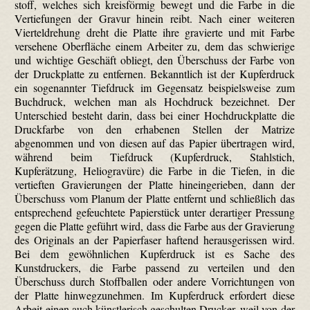
stoff, welches sich kreisförmig bewegt und die Farbe in die
Vertiefungen der Gravur hinein reibt. Nach einer weiteren
Vierteldrehung dreht die Platte ihre gravierte und mit Farbe
versehene Oberfläche einem Arbeiter zu, dem das schwierige
und wichtige Geschäft obliegt, den Überschuss der Farbe von
der Druckplatte zu entfernen. Bekanntlich ist der Kupferdruck
ein sogenannter Tiefdruck im Gegensatz beispielsweise zum
Buchdruck, welchen man als Hochdruck bezeichnet. Der
Unterschied besteht darin, dass bei einer Hochdruckplatte die
Druckfarbe von den erhabenen Stellen der Matrize
abgenommen und von diesen auf das Papier übertragen wird,
während beim Tiefdruck (Kupferdruck, Stahlstich,
Kupferätzung, Helio­gravüre) die Farbe in die Tiefen, in die
vertieften Gravierungen der Platte hinein­gerieben, dann der
Überschuss vom Planum der Platte entfernt und schließlich das
entsprechend gefeuchtete Papierstück unter derartiger Pressung
gegen die Platte geführt wird, dass die Farbe aus der Gravierung
des Originals an der Papierfaser haftend herausgerissen wird.
Bei dem gewöhnlichen Kupferdruck ist es Sache des
Kunstdruckers, die Farbe passend zu verteilen und den
Überschuss durch Stoffballen oder andere Vorrichtungen von
der Platte hinweg­zunehmen. Im Kupferdruck erfordert diese
Arbeit einen auch künstlerisch geschulten Drucker, weil von der