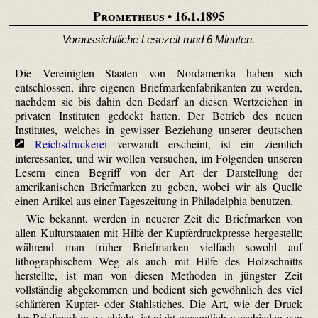
Prometheus
• 16.1.1895
Voraussichtliche Lesezeit rund 6 Minuten.
Die Vereinigten Staaten von Nordamerika haben sich
entschlossen, ihre eigenen Briefmarkenfabrikanten zu werden,
nachdem sie bis dahin den Bedarf an diesen Wertzeichen in
privaten Instituten gedeckt hatten. Der Betrieb des neuen
Institutes, welches in gewisser Beziehung unserer deutschen
Reichsdruckerei
verwandt erscheint, ist ein ziemlich
interessanter, und wir wollen versuchen, im Folgenden unseren
Lesern einen Begriff von der Art der Darstellung der
amerikanischen Briefmarken zu geben, wobei wir als Quelle
einen Artikel aus einer Tageszeitung in Philadelphia benutzen.
Wie bekannt, werden in neuerer Zeit die Briefmarken von
allen Kulturstaaten mit Hilfe der Kupferdruckpresse hergestellt;
während man früher Briefmarken vielfach sowohl auf
lithographischem Weg als auch mit Hilfe des Holzschnitts
herstellte, ist man von diesen Methoden in jüngster Zeit
vollständig abgekommen und bedient sich gewöhnlich des viel
schärferen Kupfer- oder Stahlstiches. Die Art, wie der Druck
der Briefmarken geschieht, ist nicht wesentlich verschieden von