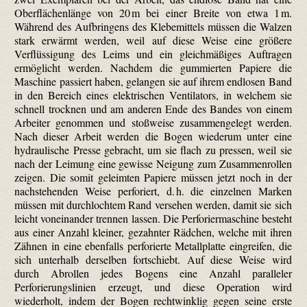
Oberflächenlänge von 20 m bei einer Breite von etwa 1 m.
Während des Aufbringens des Klebemittels müssen die Walzen
stark erwärmt werden, weil auf diese Weise eine größere
Verflüssigung des Leims und ein gleichmäßiges Auftragen
ermöglicht werden. Nachdem die gummierten Papiere die
Maschine passiert haben, gelangen sie auf ihrem endlosen Band
in den Bereich eines elektrischen Ventilators, in welchem sie
schnell trocknen und am anderen Ende des Bandes von einem
Arbeiter genommen und stoßweise zusammengelegt werden.
Nach dieser Arbeit werden die Bogen wiederum unter eine
hydraulische Presse gebracht, um sie flach zu pressen, weil sie
nach der Leimung eine gewisse Neigung zum Zusammenrollen
zeigen. Die somit geleimten Papiere müssen jetzt noch in der
nachstehenden Weise perforiert, d. h. die einzelnen Marken
müssen mit durch­lochtem Rand versehen werden, damit sie sich
leicht voneinander trennen lassen. Die Perforiermaschine besteht
aus einer Anzahl kleiner, gezahnter Rädchen, welche mit ihren
Zähnen in eine ebenfalls perforierte Metallplatte eingreifen, die
sich unterhalb derselben fort­schiebt. Auf diese Weise wird
durch Abrollen jedes Bogens eine Anzahl paralleler
Perforierungs­linien erzeugt, und diese Operation wird
wiederholt, indem der Bogen rechtwinklig gegen seine erste