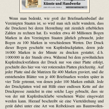
Wenn man bedenkt, wie groß der Briefmarkenbedarf der
Vereinigten Staaten ist, so wird man sich nicht wundern, dass
die Druckerei bei deren Herstellung mit ziemlich erheblichen
Zahlen zu rechnen hat. Es werden etwa 40 Millionen Bogen
Marken in den Vereinigten Staaten jährlich gebraucht, jeder
Bogen zu 100 Marken in verschiedenen Werten. Der Druck
dieser Bogen geschieht von Kupferdruckplatten, deren jede
16 000 Marken in der Minute zu drucken gestattet, d. h.
1 000 000 in der Stunde etwa. Während bei dem gewöhnlichen
Kupferdruckverfahren der Druck nur von einer Platte erfolgt,
geschieht dies hier von vier rotierenden Platten gleichzeitig. Auf
jeder Platte sind die Matrizen für 400 Marken graviert, und die
entstehenden Blätter von je 400 Briefmarken werden später in
vier Teile getrennt, von denen jeder 100 Marken enthält. Jede
der Druckplatten wird mit Hilfe einer endlosen Kette auf der
Druckpresse zunächst in eine solche Lage gebracht, dass sie
von der mit Kupferdruckfarbe versehenen Walze eingewalzt
werden kann. Hierauf beschreibt sie eine Vierteldrehung und
gerät dabei unter eine Art von Reibe­kissen aus Baum­wollen­