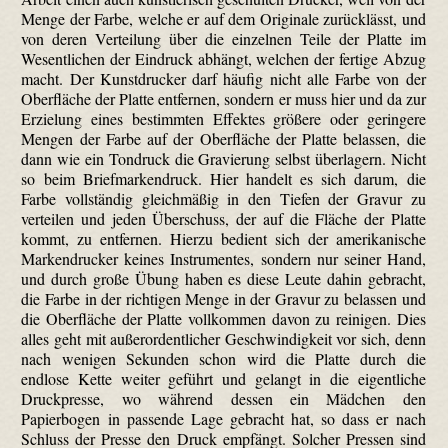
Menge der Farbe, welche er auf dem Originale zurücklässt, und
von deren Verteilung über die einzelnen Teile der Platte im
Wesentlichen der Eindruck abhängt, welchen der fertige Abzug
macht. Der Kunstdrucker darf häufig nicht alle Farbe von der
Oberfläche der Platte entfernen, sondern er muss hier und da zur
Erzielung eines bestimmten Effektes größere oder geringere
Mengen der Farbe auf der Oberfläche der Platte belassen, die
dann wie ein Tondruck die Gravierung selbst überlagern. Nicht
so beim Briefmarkendruck. Hier handelt es sich darum, die
Farbe vollständig gleichmäßig in den Tiefen der Gravur zu
verteilen und jeden Überschuss, der auf die Fläche der Platte
kommt, zu entfernen. Hierzu bedient sich der amerikanische
Markendrucker keines Instrumentes, sondern nur seiner Hand,
und durch große Übung haben es diese Leute dahin gebracht,
die Farbe in der richtigen Menge in der Gravur zu belassen und
die Oberfläche der Platte vollkommen davon zu reinigen. Dies
alles geht mit außerordentlicher Geschwindigkeit vor sich, denn
nach wenigen Sekunden schon wird die Platte durch die
endlose Kette weiter geführt und gelangt in die eigentliche
Druckpresse, wo während dessen ein Mädchen den
Papierbogen in passende Lage gebracht hat, so dass er nach
Schluss der Presse den Druck empfängt. Solcher Pressen sind